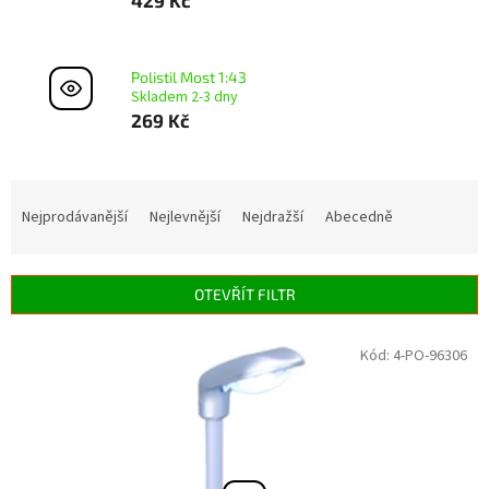
Polistil Most 1:43
Skladem 2-3 dny
269 Kč
Ř
a
Nejprodávanější
Nejlevnější
Nejdražší
Abecedně
z
e
n
OTEVŘÍT FILTR
í
p
V
Kód:
4-PO-96306
r
ý
o
p
d
i
u
s
k
p
t