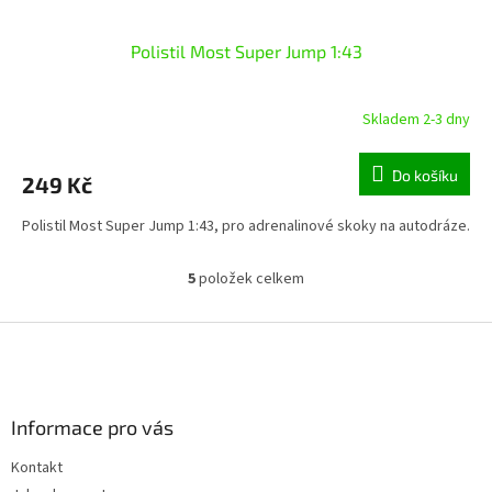
Polistil Most Super Jump 1:43
Skladem 2-3 dny
Do košíku
249 Kč
Polistil Most Super Jump 1:43, pro adrenalinové skoky na autodráze.
5
položek celkem
O
v
l
Z
á
á
d
p
a
a
c
Informace pro vás
t
í
í
p
Kontakt
r