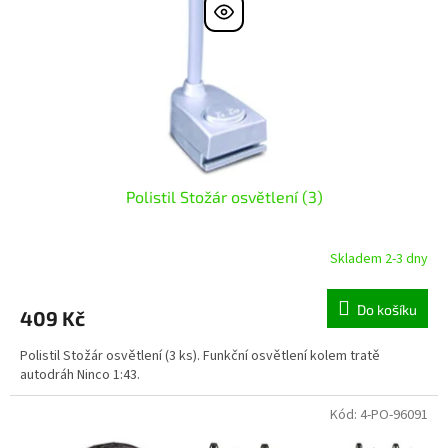
r
ů
o
d
u
k
t
ů
Polistil Stožár osvětlení (3)
Skladem 2-3 dny
Do košíku
409 Kč
Polistil Stožár osvětlení (3 ks). Funkční osvětlení kolem tratě
autodráh Ninco 1:43.
Kód:
4-PO-96091