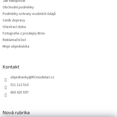
Jak nakupovat
v
k
Obchodní podmínky
y
Podmínky ochrany osobních údajů
v
Ceník dopravy
ý
p
Otevírací doba
i
Fotografie z prodejny Brno
s
Reklamační list
u
Moje objednávka
Kontakt
objednavky
@
RCmodelari.cz
511 112 510
603 425 597
Nová rubrika