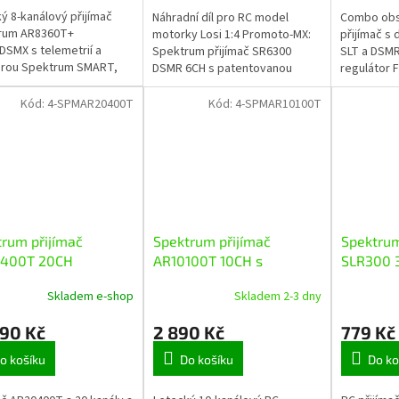
ý 8-kanálový přijímač
Náhradní díl pro RC model
Combo obs
rum AR8360T+
motorky Losi 1:4 Promoto-MX:
přijímač s
SMX s telemetrií a
Spektrum přijímač SR6300
SLT a DSMR
rou Spektrum SMART,
DSMR 6CH s patentovanou
regulátor F
sé gyro, novou
technologií Spektrum MS6X.
Telemetric
izaci AS3X+ a funkci SAFE.
regulátoru
Kód:
4-SPMAR20400T
Kód:
4-SPMAR10100T
ovaný barometrický...
čase, přímo
rum přijímač
Spektrum přijímač
Spektrum
400T 20CH
AR10100T 10CH s
SLR300 
Safe s telemetrií
telemetrií
Skladem e-shop
Skladem 2-3 dny
690 Kč
2 890 Kč
779 Kč
o košíku
Do košíku
Do ko