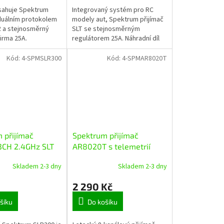
ahuje Spektrum
Integrovaný systém pro RC
 duálním protokolem
modely aut, Spektrum přijímač
 a stejnosměrný
SLT se stejnosměrným
irma 25A.
regulátorem 25A. Náhradní díl
ká data baterie a
pro Losi Mini JRX2. Jednoduché
 snadno a v reálném
nastavení zkratovací propojkou
Kód:
4-SPMSLR300
Kód:
4-SPMAR8020T
 na...
(režim...
 přijímač
Spektrum přijímač
3CH 2.4GHz SLT
AR8020T s telemetrií
Skladem 2-3 dny
Skladem 2-3 dny
2 290 Kč
šíku
Do košíku