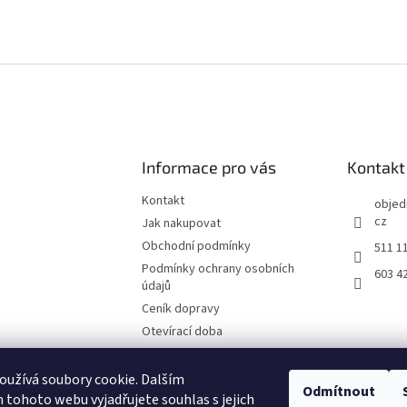
Informace pro vás
Kontakt
Kontakt
objed
cz
Jak nakupovat
Obchodní podmínky
511 1
Podmínky ochrany osobních
603 4
údajů
Ceník dopravy
Otevírací doba
Fotografie z prodejny Brno
Reklamační list
užívá soubory cookie. Dalším
Odmítnout
tohoto webu vyjadřujete souhlas s jejich
Moje objednávka