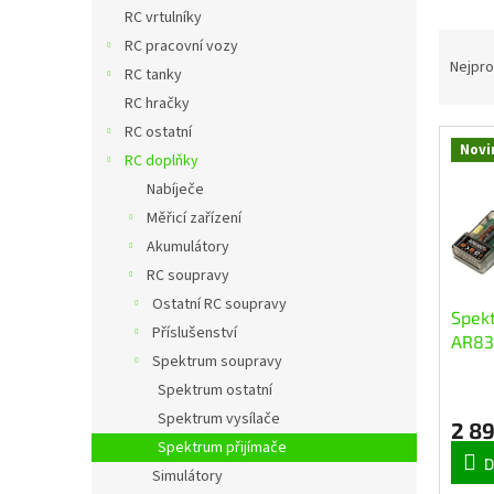
n
RC vrtulníky
e
Ř
RC pracovní vozy
l
a
Nejpro
RC tanky
z
RC hračky
e
RC ostatní
n
Novi
V
í
RC doplňky
ý
p
Nabíječe
p
r
Měřicí zařízení
i
o
Akumulátory
s
d
RC soupravy
p
u
r
Ostatní RC soupravy
k
Spekt
o
t
Příslušenství
AR83
d
ů
Spektrum soupravy
telem
u
Spektrum ostatní
k
Spektrum vysílače
t
2 8
ů
Spektrum přijímače
D
Simulátory