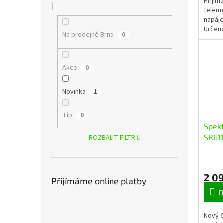
Přijím
teleme
napáje
Určeno
Na prodejně Brno
0
servy
zatíže
Akce
0
Novinka
1
Tip
0
Spekt
SR61
ROZBALIT FILTR
s tel
2 0
Přijímáme online platby
D
Nový 6