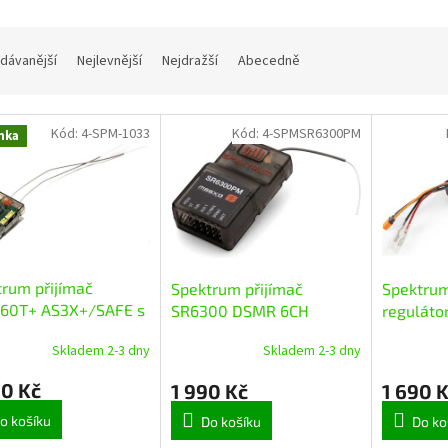
dávanější
Nejlevnější
Nejdražší
Abecedně
Kód:
4-SPM-1033
Kód:
4-SPMSR6300PM
nka
rum přijímač
Spektrum přijímač
Spektrum
60T+ AS3X+/SAFE s
SR6300 DSMR 6CH
reguláto
etrií
ProMoto
Firma 25
Skladem 2-3 dny
Skladem 2-3 dny
90 Kč
1 990 Kč
1 690 
o košíku
Do košíku
Do ko