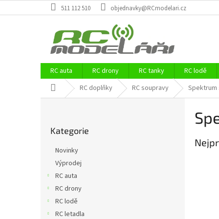
Přejít
511 112 510
objednavky@RCmodelari.cz
na
obsah
RC auta
RC drony
RC tanky
RC lodě
Domů
RC doplňky
RC soupravy
Spektrum 
P
Spe
o
Přeskočit
s
Kategorie
kategorie
t
Nejpr
r
Novinky
a
Výprodej
n
RC auta
n
í
RC drony
p
RC lodě
a
RC letadla