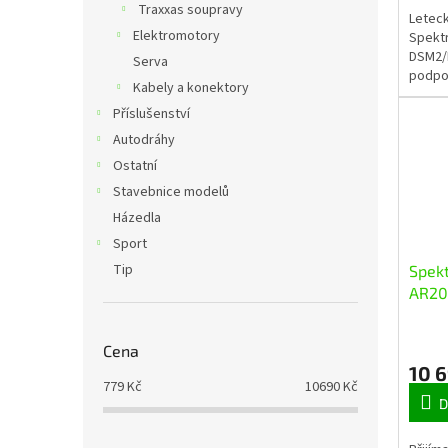
Traxxas soupravy
Leteck
Elektromotory
Spekt
DSM2/D
Serva
podpo
Kabely a konektory
má 3-o
Příslušenství
stabil
Integr
Autodráhy
Ostatní
Stavebnice modelů
Házedla
Sport
Tip
Spekt
AR20
Power
Cena
10 
779
Kč
10690
Kč
D