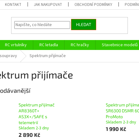
KONTAKT
JAK NAKUPOVAT
OBCHODNÍ PODMÍNKY
PODMÍN
HLEDAT
RC vrtulníky
RC letadla
RC hračky
Stavebnice modelů
soupravy
Spektrum přijímače
ktrum přijímače
odávanější
Spektrum přijímač
Spektrum přijím
AR8360T+
SR6300 DSMR 6
AS3X+/SAFE s
ProMoto
Skladem 2-3 dny
telemetrií
Skladem 2-3 dny
1 990 Kč
2 890 Kč