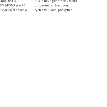
SR6100AT s
SR515 nové generace v mikro
DSM2/DSMR pro RC
provedení, s rámcovou
 Vynikající dosah a
rychlostí 5,5ms, poskytuje
stavitelná
rychlejší připojení s nízkým
e Spektrum AVC, plný
zpožděním a párováním
etrie....
tlačítkem bez...