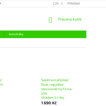
KY OCHRANY OSOBNÍCH ÚDAJŮ
CENÍK DOPRAVY
CZK
Přihlášení
OTEVÍRACÍ DOBA
NÁKUPNÍ
Prázdný košík
KOŠÍK
Autodráhy
ač
Spektrum přijímač
CH
Dual, regulátor
stejnosměrný Firma
25A
Skladem 2-3 dny
1 690 Kč