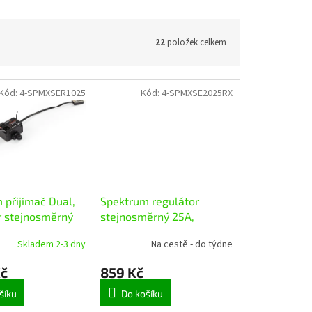
22
položek celkem
Kód:
4-SPMXSER1025
Kód:
4-SPMXSE2025RX
 přijímač Dual,
Spektrum regulátor
r stejnosměrný
stejnosměrný 25A,
A
přijímač SLT
Skladem 2-3 dny
Na cestě - do týdne
Kč
859 Kč
šíku
Do košíku