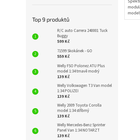
Spekt
modul
modely
dosah 
Top 9 produktů
stabil
dosah.
R/C auto Carrera 240001 Tuck
Buggy
599 Kč
71599 Skokánek - GO
559 Kč
Welly FSO Polonez ATU Plus
model 1:34 tmavě modrý
139 Kč
Welly Volkswagen T3 Van model
1:34 POLIZEI
139 Kč
Welly 2009 Toyota Corolla
model 1:34 stříbrný
139 Kč
Welly Mercedes-Benz Sprinter
Panel Van 1:34 NOTARZT
139 Kč