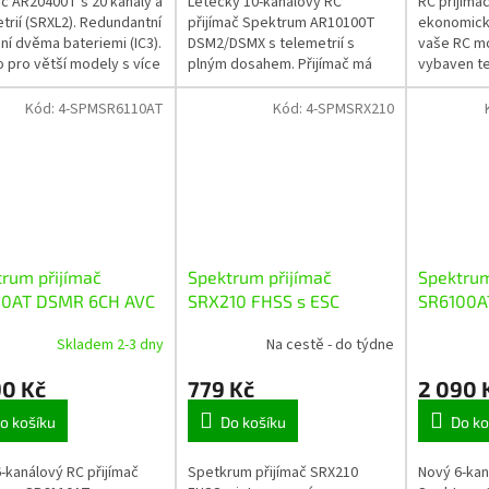
ač AR20400T s 20 kanály a
Letecký 10-kanálový RC
RC přijíma
trií (SRXL2). Redundantní
přijímač Spektrum AR10100T
ekonomick
ní dvěma bateriemi (IC3).
DSM2/DSMX s telemetrií s
vaše RC mo
 pro větší modely s více
plným dosahem. Přijímač má
vybaven te
 s vysokým proudovým
integrovaný barometrický
2,4GHz, od
ním až 35A. Micro...
snímač měřicí výšku a vario.
která je na
Kód:
4-SPMSR6110AT
Kód:
4-SPMSRX210
Párovací tlačítko,...
rum přijímač
Spektrum přijímač
Spektrum
10AT DSMR 6CH AVC
SRX210 FHSS s ESC
SR6100A
emetrií
s telemet
Skladem 2-3 dny
Na cestě - do týdne
90 Kč
779 Kč
2 090 
o košíku
Do košíku
Do ko
-kanálový RC přijímač
Spetkrum přijímač SRX210
Nový 6-kan