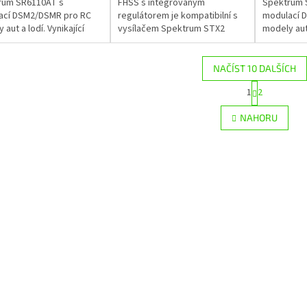
rum SR6110AT s
FHSS s integrovaným
Spektrum 
ací DSM2/DSMR pro RC
regulátorem je kompatibilní s
modulací 
 aut a lodí. Vynikající
vysílačem Spektrum STX2
modely aut.
a odezva, nastavitelná
FHSS, SRX200.
odezva, na
izace Spektrum AVC, plný
stabilizac
..
dosah telem
NAČÍST 10 DALŠÍCH
S
1
2
O
t
r
v
NAHORU
á
l
n
á
k
d
o
a
v
c
á
í
n
p
í
r
v
k
y
v
ý
p
i