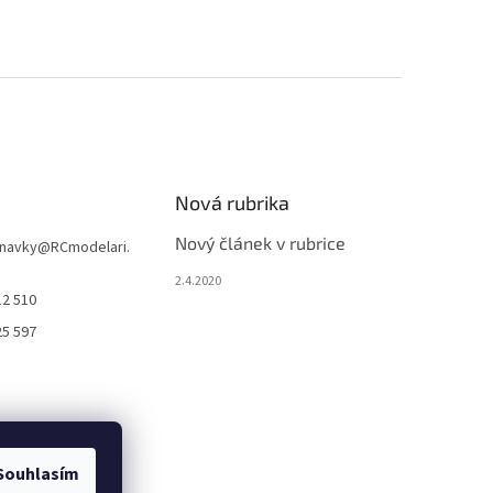
Nová rubrika
Nový článek v rubrice
navky
@
RCmodelari.
2.4.2020
12 510
25 597
Souhlasím