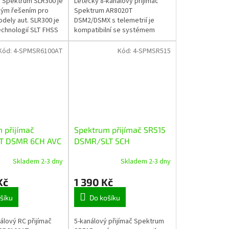
č Spektrum SLR300 je
Letecký 8-kanálový přijímač
ým řešením pro
Spektrum AR8020T
dely aut. SLR300 je
DSM2/DSMX s telemetrií je
chnologií SLT FHSS
kompatibilní se systémem
olnou proti rušení,
Spektrum SMART. Přijímač má
vržena pro vysílač...
integrovaný barometrický
Kód:
4-SPMSR6100AT
Kód:
4-SPMSR515
snímač, který měří výšku a...
 přijímač
Spektrum přijímač SR515
T DSMR 6CH AVC
DSMR/SLT 5CH
rií
Skladem 2-3 dny
Skladem 2-3 dny
Kč
1 390 Kč
šíku
Do košíku
álový RC přijímač
5-kanálový přijímač Spektrum