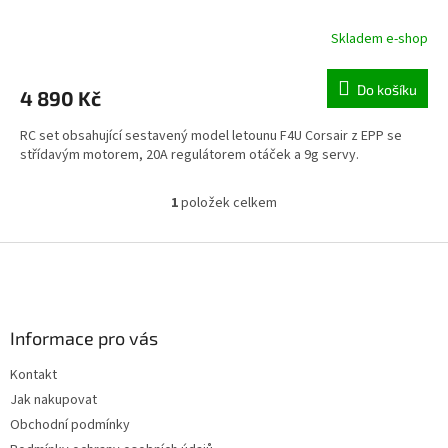
Skladem e-shop
Do košíku
4 890 Kč
RC set obsahující sestavený model letounu F4U Corsair z EPP se
střídavým motorem, 20A regulátorem otáček a 9g servy.
1
položek celkem
O
v
l
Z
á
á
d
p
a
a
c
Informace pro vás
t
í
í
p
Kontakt
r
Jak nakupovat
v
k
Obchodní podmínky
y