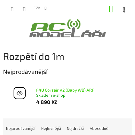
Přejít
NÁKUP
na
CZK
obsah
KOŠÍK
Rozpětí do 1m
Nejprodávanější
F4U Corsair V2 (Baby WB) ARF
Skladem e-shop
4 890 Kč
Ř
a
Nejprodávanější
Nejlevnější
Nejdražší
Abecedně
z