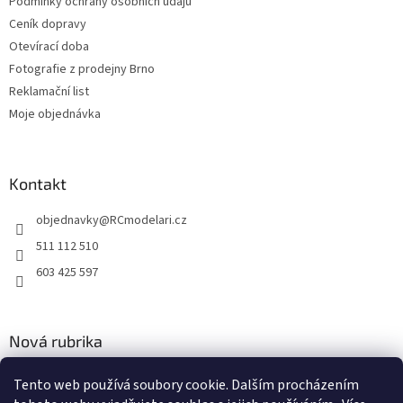
Podmínky ochrany osobních údajů
v
Ceník dopravy
ý
p
Otevírací doba
i
Fotografie z prodejny Brno
s
Reklamační list
u
Moje objednávka
Kontakt
objednavky
@
RCmodelari.cz
511 112 510
603 425 597
Nová rubrika
Nový článek v rubrice
Tento web používá soubory cookie. Dalším procházením