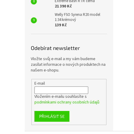
EXtreme Bash RTR černá
21 390 Kč
Welly FSO Syrena R20 model
1:34 krémový
139 Kč
Odebírat newsletter
Vložte svůj e-mail a my vám budeme
zasílat informace o nových produktech na
našem e-shopu.
E-mail
Vložením e-mailu souhlasíte s
podmínkami ochrany osobních údajů
PŘIHLÁSIT SE