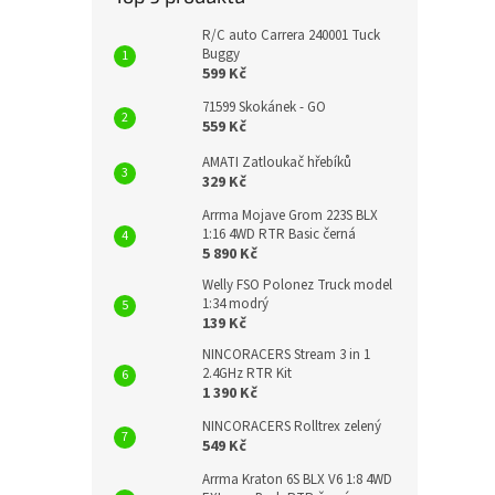
R/C auto Carrera 240001 Tuck
Buggy
599 Kč
71599 Skokánek - GO
559 Kč
AMATI Zatloukač hřebíků
329 Kč
Arrma Mojave Grom 223S BLX
1:16 4WD RTR Basic černá
5 890 Kč
Welly FSO Polonez Truck model
1:34 modrý
139 Kč
NINCORACERS Stream 3 in 1
2.4GHz RTR Kit
1 390 Kč
NINCORACERS Rolltrex zelený
549 Kč
Arrma Kraton 6S BLX V6 1:8 4WD