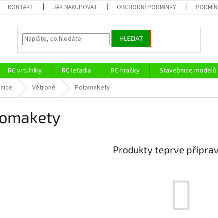
KONTAKT
JAK NAKUPOVAT
OBCHODNÍ PODMÍNKY
PODMÍN
HLEDAT
RC vrtulníky
RC letadla
RC hračky
Stavebnice modelů
nice
Větroně
Polomakety
lomakety
Produkty teprve připra