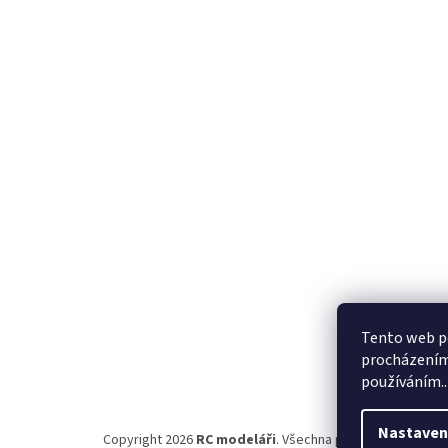
Z
á
p
a
t
í
Tento web po
procházením 
používáním..
Nastaven
Copyright 2026
RC modeláři
. Všechna práva vyhrazena.