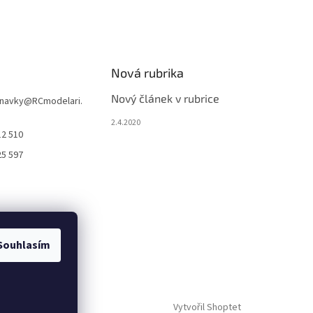
Nová rubrika
Nový článek v rubrice
navky
@
RCmodelari.
2.4.2020
12 510
25 597
Souhlasím
Vytvořil Shoptet