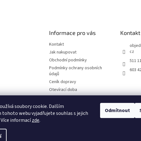
Informace pro vás
Kontakt
Kontakt
objed
cz
Jak nakupovat
Obchodní podmínky
511 1
Podmínky ochrany osobních
603 4
údajů
Ceník dopravy
Otevírací doba
Fotografie z prodejny Brno
Reklamační list
užívá soubory cookie. Dalším
Odmítnout
tohoto webu vyjadřujete souhlas s jejich
Moje objednávka
 Více informací
zde
.
í