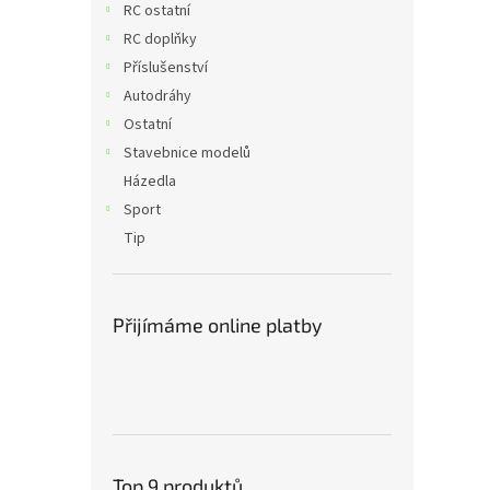
RC ostatní
RC doplňky
Příslušenství
Autodráhy
Ostatní
Stavebnice modelů
Házedla
Sport
Tip
Přijímáme online platby
Top 9 produktů