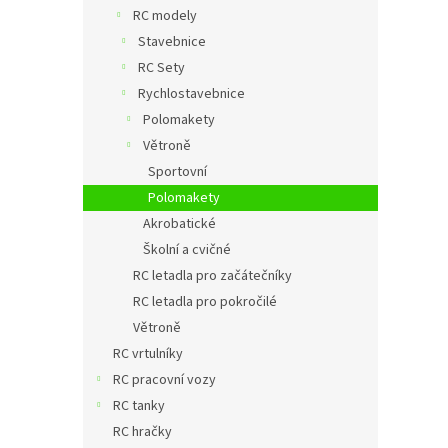
n
RC modely
e
Stavebnice
l
RC Sety
Rychlostavebnice
Polomakety
Větroně
Sportovní
Polomakety
Akrobatické
Školní a cvičné
RC letadla pro začátečníky
RC letadla pro pokročilé
Větroně
RC vrtulníky
RC pracovní vozy
RC tanky
RC hračky