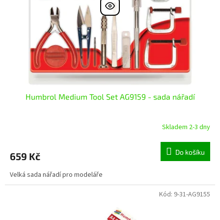
r
ů
o
d
u
k
t
ů
Humbrol Medium Tool Set AG9159 - sada nářadí
Skladem 2-3 dny
Do košíku
659 Kč
Velká sada nářadí pro modeláře
Kód:
9-31-AG9155