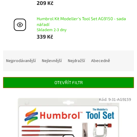
209 Kč
Humbrol Kit Modeller's Tool Set AG9150 - sada
nářadí
Skladem 2-3 dny
339 Kč
Ř
a
Nejprodávanější
Nejlevnější
Nejdražší
Abecedně
z
e
n
OTEVŘÍT FILTR
í
p
V
Kód:
9-31-AG9159
r
ý
o
p
d
i
u
s
k
p
t