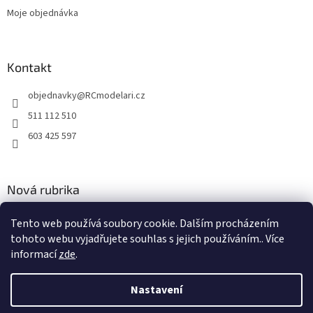
Moje objednávka
Kontakt
objednavky
@
RCmodelari.cz
511 112 510
603 425 597
Nová rubrika
Nový článek v rubrice
Tento web používá soubory cookie. Dalším procházením
tohoto webu vyjadřujete souhlas s jejich používáním.. Více
2.4.2020
informací
zde
.
Nastavení
Vytvořil Shoptet