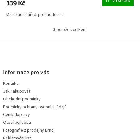
Do košíku
339 Kč
Malá sada nářadí pro modeláře
3
položek celkem
O
v
l
Z
á
á
d
p
a
a
c
Informace pro vás
t
í
í
p
Kontakt
r
Jak nakupovat
v
k
Obchodní podmínky
y
Podmínky ochrany osobních údajů
v
Ceník dopravy
ý
p
Otevírací doba
i
Fotografie z prodejny Brno
s
Reklamační list
u