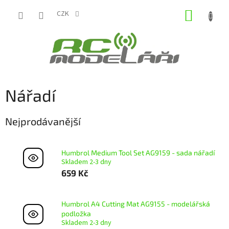
Přejít
NÁKUP
na
CZK
obsah
KOŠÍK
Nářadí
Nejprodávanější
Humbrol Medium Tool Set AG9159 - sada nářadí
Skladem 2-3 dny
659 Kč
Humbrol A4 Cutting Mat AG9155 - modelářská
podložka
Skladem 2-3 dny