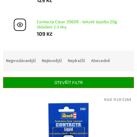
Contacta Clear 39609 - tekuté lepidlo 20g
Skladem 2-3 dny
109 Kč
Ř
a
Nejprodávanější
Nejlevnější
Nejdražší
Abecedně
z
e
n
OTEVŘÍT FILTR
í
p
V
Kód:
9-18-5264
r
ý
o
p
d
i
u
s
k
p
t