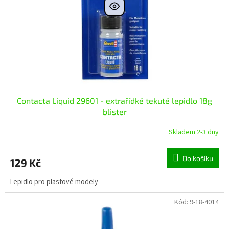
r
ů
o
d
u
k
t
ů
Contacta Liquid 29601 - extrařídké tekuté lepidlo 18g
blister
Skladem 2-3 dny
Do košíku
129 Kč
Lepidlo pro plastové modely
Kód:
9-18-4014