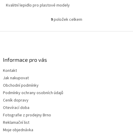
Kvalitní lepidlo pro plastové modely
9
položek celkem
O
v
l
Z
á
á
d
p
a
a
c
Informace pro vás
t
í
í
p
Kontakt
r
Jak nakupovat
v
k
Obchodní podmínky
y
Podmínky ochrany osobních údajů
v
Ceník dopravy
ý
p
Otevírací doba
i
Fotografie z prodejny Brno
s
Reklamační list
u
Moje objednávka