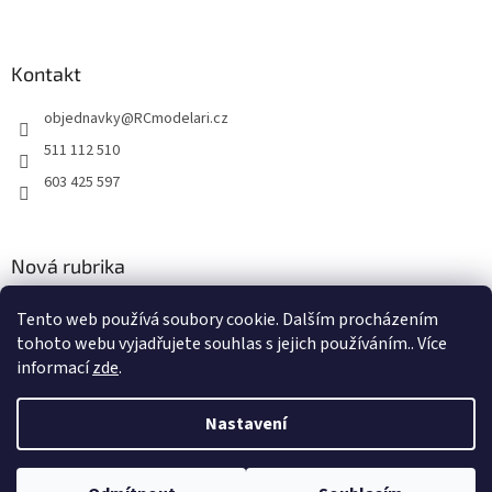
Kontakt
objednavky
@
RCmodelari.cz
511 112 510
603 425 597
Nová rubrika
Nový článek v rubrice
Tento web používá soubory cookie. Dalším procházením
tohoto webu vyjadřujete souhlas s jejich používáním.. Více
2.4.2020
informací
zde
.
Nastavení
Vytvořil Shoptet