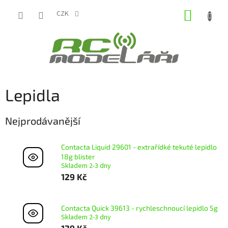
Přejít
NÁKUP
na
CZK
obsah
KOŠÍK
Lepidla
Nejprodávanější
Contacta Liquid 29601 - extrařídké tekuté lepidlo
18g blister
Skladem 2-3 dny
129 Kč
Contacta Quick 39613 - rychleschnoucí lepidlo 5g
Skladem 2-3 dny
129 Kč