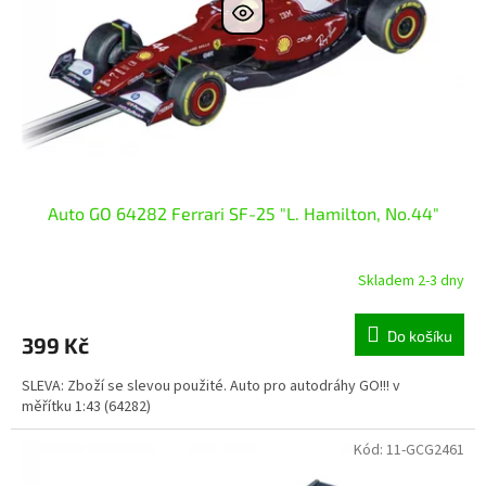
r
ů
o
d
u
k
t
ů
Auto GO 64282 Ferrari SF-25 "L. Hamilton, No.44"
Skladem 2-3 dny
Do košíku
399 Kč
SLEVA: Zboží se slevou použité. Auto pro autodráhy GO!!! v
měřítku 1:43 (64282)
Kód:
11-GCG2461