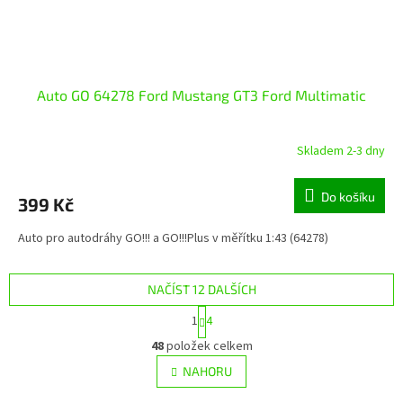
Auto GO 64278 Ford Mustang GT3 Ford Multimatic
Skladem 2-3 dny
Do košíku
399 Kč
Auto pro autodráhy GO!!! a GO!!!Plus v měřítku 1:43 (64278)
NAČÍST 12 DALŠÍCH
S
1
4
t
O
r
48
položek celkem
v
á
l
NAHORU
n
á
k