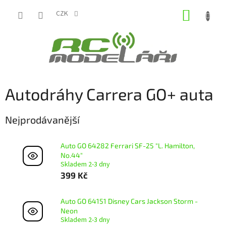
Přejít
NÁKUP
na
CZK
obsah
KOŠÍK
Autodráhy Carrera GO+ auta
Nejprodávanější
Auto GO 64282 Ferrari SF-25 "L. Hamilton,
No.44"
Skladem 2-3 dny
399 Kč
Auto GO 64151 Disney Cars Jackson Storm -
Neon
Skladem 2-3 dny