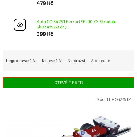
479 Kč
Auto GO 64251 Ferrari SF-90 XX Stradale
Skladem 2-3 dny
399 Kč
Ř
a
Nejprodávanější
Nejlevnější
Nejdražší
Abecedně
z
e
n
OTEVŘÍT FILTR
í
p
V
Kód:
11-GCG2451P
r
ý
o
p
d
i
u
s
k
p
t