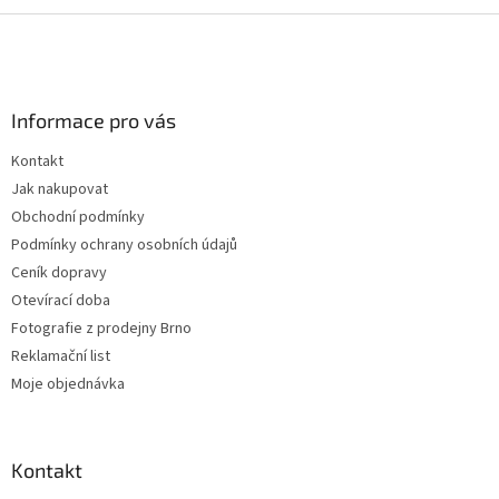
d
o
v
Z
a
á
c
á
n
í
p
í
p
a
r
Informace pro vás
t
v
í
k
Kontakt
y
Jak nakupovat
v
ý
Obchodní podmínky
p
Podmínky ochrany osobních údajů
i
Ceník dopravy
s
u
Otevírací doba
Fotografie z prodejny Brno
Reklamační list
Moje objednávka
Kontakt