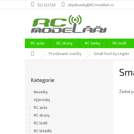
Přejít
511 112 510
objednavky@RCmodelari.cz
na
obsah
RC auta
RC drony
RC tanky
RC lodě
Domů
Prodávané značky
Small foot by Legler
P
Sma
o
Přeskočit
s
Kategorie
kategorie
t
r
Žádné p
Novinky
a
Výprodej
n
RC auta
n
í
RC drony
p
RC lodě
a
RC letadla