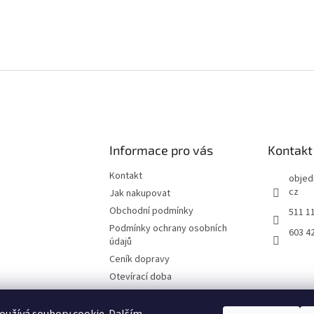
Informace pro vás
Kontakt
Kontakt
objed
cz
Jak nakupovat
Obchodní podmínky
511 1
Podmínky ochrany osobních
603 4
údajů
Ceník dopravy
Otevírací doba
Fotografie z prodejny Brno
Reklamační list