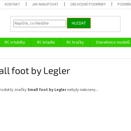
KONTAKT
JAK NAKUPOVAT
OBCHODNÍ PODMÍNKY
PODMÍN
HLEDAT
RC vrtulníky
RC letadla
RC hračky
Stavebnice modelů
ll foot by Legler
rodukty značky
Small foot by Legler
nebyly nalezeny...