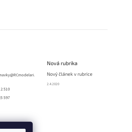
Nová rubrika
Nový článek v rubrice
navky
@
RCmodelari.
2.4.2020
12 510
25 597