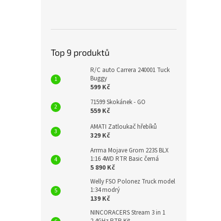
Top 9 produktů
R/C auto Carrera 240001 Tuck
Buggy
599 Kč
71599 Skokánek - GO
559 Kč
AMATI Zatloukač hřebíků
329 Kč
Arrma Mojave Grom 223S BLX
1:16 4WD RTR Basic černá
5 890 Kč
Welly FSO Polonez Truck model
1:34 modrý
139 Kč
NINCORACERS Stream 3 in 1