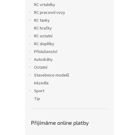
n
RC vrtulníky
e
RC pracovní vozy
l
RC tanky
RC hračky
RC ostatní
RC doplňky
Příslušenství
Autodráhy
Ostatní
Stavebnice modelů
Házedla
Sport
Tip
Přijímáme online platby