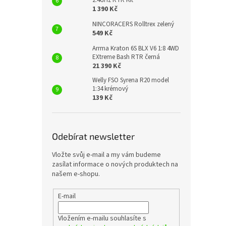
2.4GHz RTR Kit
1 390 Kč
NINCORACERS Rolltrex zelený
549 Kč
Arrma Kraton 6S BLX V6 1:8 4WD
EXtreme Bash RTR černá
21 390 Kč
Welly FSO Syrena R20 model
1:34 krémový
139 Kč
Odebírat newsletter
Vložte svůj e-mail a my vám budeme
zasílat informace o nových produktech na
našem e-shopu.
E-mail
Vložením e-mailu souhlasíte s