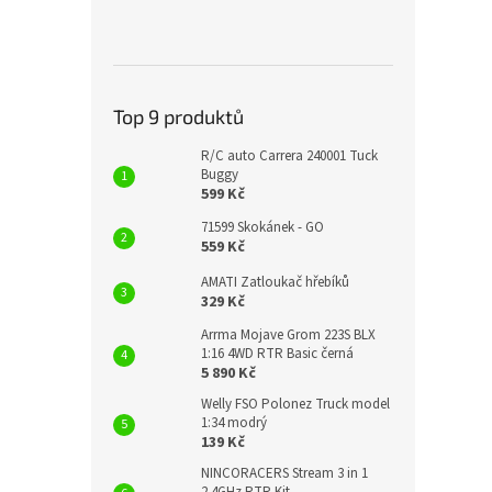
Top 9 produktů
R/C auto Carrera 240001 Tuck
Buggy
599 Kč
71599 Skokánek - GO
559 Kč
AMATI Zatloukač hřebíků
329 Kč
Arrma Mojave Grom 223S BLX
1:16 4WD RTR Basic černá
5 890 Kč
Welly FSO Polonez Truck model
1:34 modrý
139 Kč
NINCORACERS Stream 3 in 1