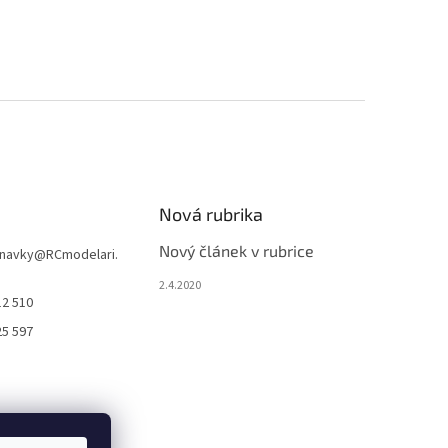
Nová rubrika
Nový článek v rubrice
navky
@
RCmodelari.
2.4.2020
12 510
25 597