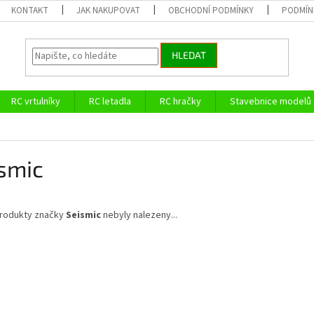
KONTAKT
JAK NAKUPOVAT
OBCHODNÍ PODMÍNKY
PODMÍN
HLEDAT
RC vrtulníky
RC letadla
RC hračky
Stavebnice modelů
smic
rodukty značky
Seismic
nebyly nalezeny...