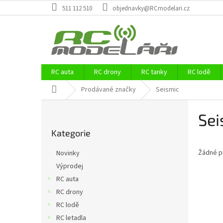
Přejít
511 112 510
objednavky@RCmodelari.cz
na
obsah
RC auta
RC drony
RC tanky
RC lodě
Domů
Prodávané značky
Seismic
P
Sei
o
Přeskočit
s
Kategorie
kategorie
t
r
Žádné p
Novinky
a
Výprodej
n
RC auta
n
í
RC drony
p
RC lodě
a
RC letadla