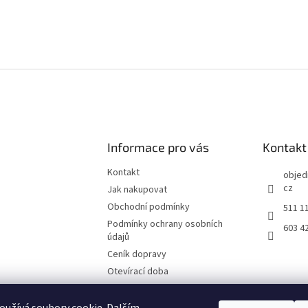
Informace pro vás
Kontakt
Kontakt
objed
cz
Jak nakupovat
Obchodní podmínky
511 1
Podmínky ochrany osobních
603 4
údajů
Ceník dopravy
Otevírací doba
Fotografie z prodejny Brno
Reklamační list