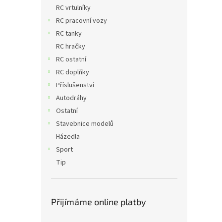
n
RC vrtulníky
e
RC pracovní vozy
l
RC tanky
RC hračky
RC ostatní
RC doplňky
Příslušenství
Autodráhy
Ostatní
Stavebnice modelů
Házedla
Sport
Tip
Přijímáme online platby