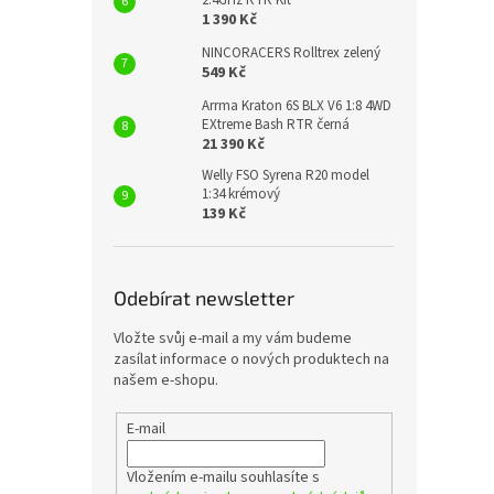
2.4GHz RTR Kit
1 390 Kč
NINCORACERS Rolltrex zelený
549 Kč
Arrma Kraton 6S BLX V6 1:8 4WD
EXtreme Bash RTR černá
21 390 Kč
Welly FSO Syrena R20 model
1:34 krémový
139 Kč
Odebírat newsletter
Vložte svůj e-mail a my vám budeme
zasílat informace o nových produktech na
našem e-shopu.
E-mail
Vložením e-mailu souhlasíte s