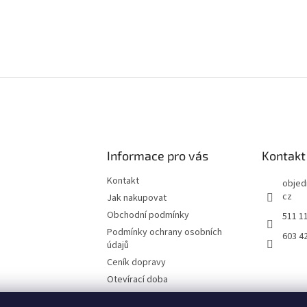
Informace pro vás
Kontakt
Kontakt
objed
cz
Jak nakupovat
Obchodní podmínky
511 1
Podmínky ochrany osobních
603 4
údajů
Ceník dopravy
Otevírací doba
Fotografie z prodejny Brno