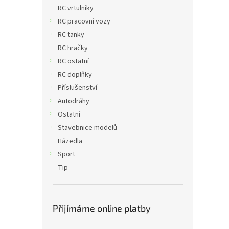
n
RC vrtulníky
e
RC pracovní vozy
l
RC tanky
RC hračky
RC ostatní
RC doplňky
Příslušenství
Autodráhy
Ostatní
Stavebnice modelů
Házedla
Sport
Tip
Přijímáme online platby