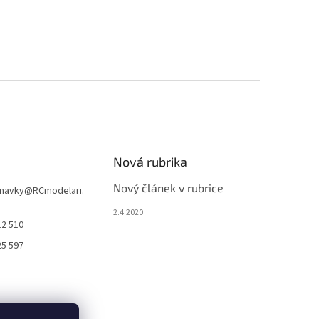
Nová rubrika
Nový článek v rubrice
navky
@
RCmodelari.
2.4.2020
12 510
25 597