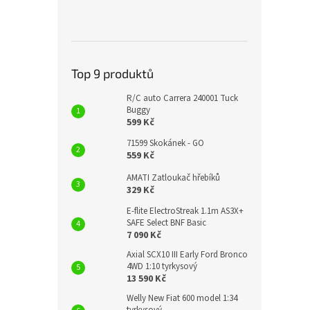
Top 9 produktů
R/C auto Carrera 240001 Tuck
Buggy
599 Kč
71599 Skokánek - GO
559 Kč
AMATI Zatloukač hřebíků
329 Kč
E-flite ElectroStreak 1.1m AS3X+
SAFE Select BNF Basic
7 090 Kč
Axial SCX10 III Early Ford Bronco
4WD 1:10 tyrkysový
13 590 Kč
Welly New Fiat 600 model 1:34