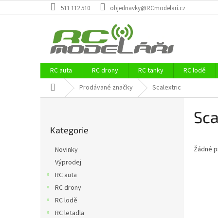
Přejít
511 112 510
objednavky@RCmodelari.cz
na
obsah
RC auta
RC drony
RC tanky
RC lodě
Domů
Prodávané značky
Scalextric
P
Sca
o
Přeskočit
s
Kategorie
kategorie
t
r
Žádné p
Novinky
a
Výprodej
n
RC auta
n
í
RC drony
p
RC lodě
a
RC letadla