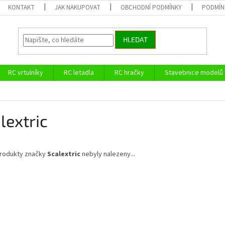
KONTAKT
JAK NAKUPOVAT
OBCHODNÍ PODMÍNKY
PODMÍN
HLEDAT
RC vrtulníky
RC letadla
RC hračky
Stavebnice modelů
lextric
rodukty značky
Scalextric
nebyly nalezeny...