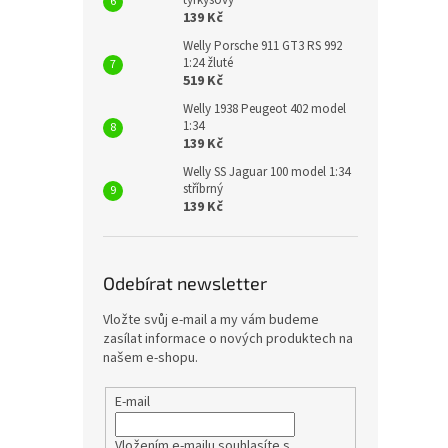
tyrkysový
139 Kč
Welly Porsche 911 GT3 RS 992
1:24 žluté
519 Kč
Welly 1938 Peugeot 402 model
1:34
139 Kč
Welly SS Jaguar 100 model 1:34
stříbrný
139 Kč
Odebírat newsletter
Vložte svůj e-mail a my vám budeme
zasílat informace o nových produktech na
našem e-shopu.
E-mail
Vložením e-mailu souhlasíte s