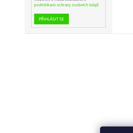
podmínkami ochrany osobních údajů
PŘIHLÁSIT SE
Z
á
p
a
t
í