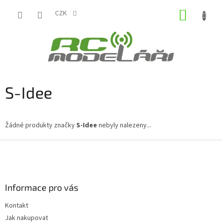
Přejít
NÁKUP
na
CZK
obsah
KOŠÍK
S-Idee
Žádné produkty značky
S-Idee
nebyly nalezeny...
Z
á
p
a
Informace pro vás
t
í
Kontakt
Jak nakupovat