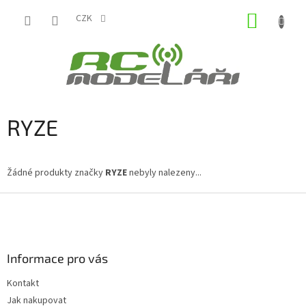
Přejít
NÁKUP
na
CZK
obsah
KOŠÍK
RYZE
Žádné produkty značky
RYZE
nebyly nalezeny...
Z
á
p
a
Informace pro vás
t
í
Kontakt
Jak nakupovat