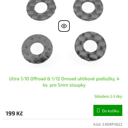
i
r
s
o
p
d
r
u
o
k
d
t
u
ů
k
t
ů
Ultra 1/10 Offroad & 1/12 Onroad uhlíkové podložky, 4
ks. pro 5mm sloupky
Skladem 2-3 dny
Do košíku
199 Kč
Kód:
3-RDRP0622