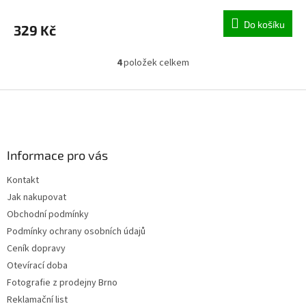
Do košíku
329 Kč
4
položek celkem
O
v
l
Z
á
á
d
p
a
a
c
Informace pro vás
t
í
í
p
Kontakt
r
Jak nakupovat
v
k
Obchodní podmínky
y
Podmínky ochrany osobních údajů
v
Ceník dopravy
ý
p
Otevírací doba
i
Fotografie z prodejny Brno
s
Reklamační list
u