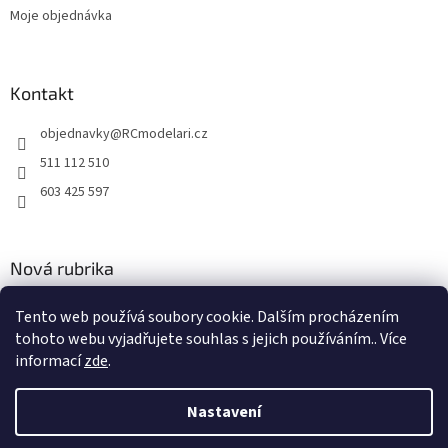
Moje objednávka
Kontakt
objednavky
@
RCmodelari.cz
511 112 510
603 425 597
Nová rubrika
Nový článek v rubrice
Tento web používá soubory cookie. Dalším procházením
tohoto webu vyjadřujete souhlas s jejich používáním.. Více
2.4.2020
informací
zde
.
Nastavení
Vytvořil Shoptet