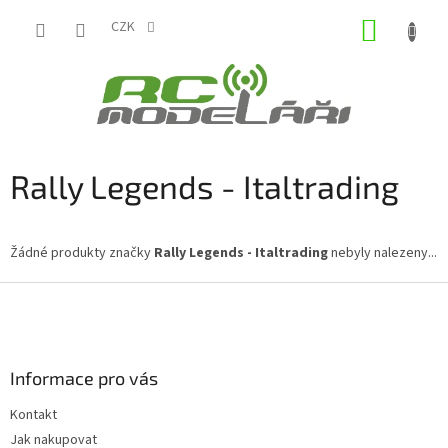
Přejít
NÁKUP
na
CZK
obsah
KOŠÍK
Rally Legends - Italtrading
Žádné produkty značky
Rally Legends - Italtrading
nebyly nalezeny...
Z
á
p
a
Informace pro vás
t
í
Kontakt
Jak nakupovat