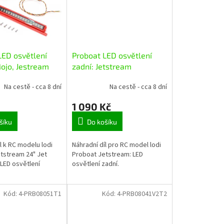
LED osvětlení
Proboat LED osvětlení
Mojo, Jestream
zadní: Jetstream
Na cestě - cca 8 dní
Na cestě - cca 8 dní
1 090 Kč
šíku
Do košíku
l k RC modelu lodi
Náhradní díl pro RC model lodi
tstream 24" Jet
Proboat Jetstream: LED
 LED osvětlení
osvětlení zadní.
Kód:
4-PRB08051T1
Kód:
4-PRB08041V2T2