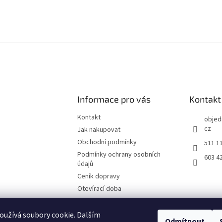
Informace pro vás
Kontakt
Kontakt
objed
cz
Jak nakupovat
Obchodní podmínky
511 1
Podmínky ochrany osobních
603 4
údajů
Ceník dopravy
Otevírací doba
Fotografie z prodejny Brno
Reklamační list
užívá soubory cookie. Dalším
Odmítnout