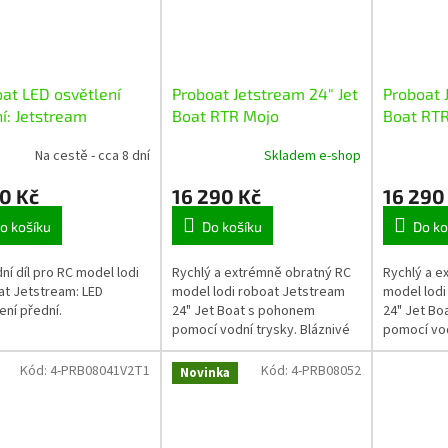
at LED osvětlení
Proboat Jetstream 24" Jet
Proboat 
í: Jetstream
Boat RTR Mojo
Boat RTR
Na cestě - cca 8 dní
Skladem e-shop
0 Kč
16 290 Kč
16 290
o košíku
Do košíku
Do ko
ní díl pro RC model lodi
Rychlý a extrémně obratný RC
Rychlý a e
t Jetstream: LED
model lodi roboat Jetstream
model lodi
ení přední.
24" Jet Boat s pohonem
24" Jet Bo
pomocí vodní trysky. Bláznivé
pomocí vod
kousky umožňuje provádět
kousky um
revers tahu a zesílené dno
revers tah
Kód:
4-PRB08041V2T1
Kód:
4-PRB08052
Novinka
lodi....
lodi....