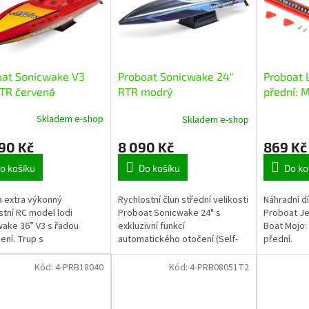
oat Sonicwake V3
Proboat Sonicwake 24"
Proboat 
RTR červená
RTR modrý
přední: 
Skladem e-shop
Skladem e-shop
590 Kč
8 090 Kč
869 Kč
o košíku
Do košíku
Do ko
a extra výkonný
Rychlostní člun střední velikosti
Náhradní dí
stní RC model lodi
Proboat Sonicwake 24" s
Proboat Je
ake 36” V3 s řadou
exkluzivní funkcí
Boat Mojo:
ení. Trup s
automatického otočení (Self-
přední.
atickým otáčením,
righting). Instalován je vodou
á příď, dvojité vodní
chlazený střídavý motor
Kód:
4-PRB18040
Kód:
4-PRB08051T2
ní, pohodlné vkládání...
2500Kv a regulátor...