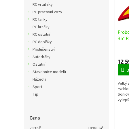
n
i
r
RC vrtulníky
e
s
o
RC pracovní vozy
l
p
d
RC tanky
r
u
RC hračky
o
k
Prob
RC ostatní
d
t
36" 
u
ů
RC doplňky
k
Příslušenství
t
Autodráhy
ů
12 
Ostatní
D
Stavebnice modelů
Házedla
Velký 
Sport
rychlo
Sonicw
Tip
vylepš
autom
výměnn
chlaze
Cena
289
Kč
18961
Kč