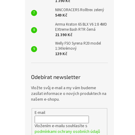
1 390 Kč
NINCORACERS Rolltrex zelený
549 Kč
Arrma Kraton 6S BLX V6 1:8 4WD
EXtreme Bash RTR černá
21 390 Kč
Welly FSO Syrena R20 model
1:34 krémový
139 Kč
Odebírat newsletter
Vložte svůj e-mail a my vám budeme
zasílat informace o nových produktech na
našem e-shopu.
E-mail
Vložením e-mailu souhlasíte s
podmínkami ochrany osobních údajů