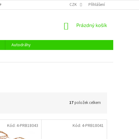
KY OCHRANY OSOBNÍCH ÚDAJŮ
CENÍK DOPRAVY
CZK
Přihlášení
OTEVÍRACÍ DOBA
NÁKUPNÍ
Prázdný košík
KOŠÍK
Autodráhy
17
položek celkem
Kód:
4-PRB18043
Kód:
4-PRB18041