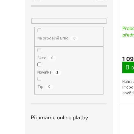
Probo
předn
Na prodejně Brno
0
1 09
Akce
0
D
Novinka
1
Náhrad
Tip
0
Proboa
osvětl
Přijímáme online platby