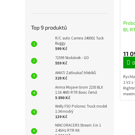
Probo
Top 9 produktů
BL R
R/C auto Carrera 240001 Tuck
Buggy
599 Kč
11 0
71599 Skokánek - GO
559 Kč
D
AMATI Zatloukač hřebíků
Rychlo
329 Kč
2 V2 s
Arrma Mojave Grom 223S BLX
Righti
1:16 4WD RTR Basic černá
maximá
5 890 Kč
Rychlo
verze 
Welly FSO Polonez Truck model
Vše po
1:34 modrý
139 Kč
NINCORACERS Stream 3 in 1
2.4GHz RTR Kit