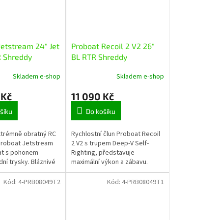
Jetstream 24" Jet
Proboat Recoil 2 V2 26"
 Shreddy
BL RTR Shreddy
Skladem e-shop
Skladem e-shop
 Kč
11 090 Kč
šíku
Do košíku
xtrémně obratný RC
Rychlostní člun Proboat Recoil
 roboat Jetstream
2 V2 s trupem Deep-V Self-
at s pohonem
Righting, představuje
ní trysky. Bláznivé
maximální výkon a zábavu.
ožňuje provádět
Rychlost až 55 km/hod! Nová
u a zesílené dno
verze vysílače Spektrum SLT3.
Kód:
4-PRB08049T2
Kód:
4-PRB08049T1
Vše potřebné...