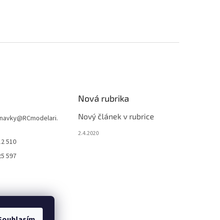
Nová rubrika
Nový článek v rubrice
navky
@
RCmodelari.
2.4.2020
12 510
25 597
Souhlasím