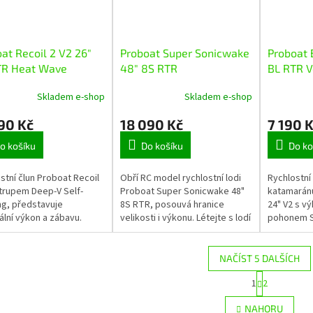
at Recoil 2 V2 26"
Proboat Super Sonicwake
Proboat 
TR Heat Wave
48" 8S RTR
BL RTR V
Skladem e-shop
Skladem e-shop
90 Kč
18 090 Kč
7 190 
o košíku
Do košíku
Do ko
stní člun Proboat Recoil
Obří RC model rychlostní lodi
Rychlostní
 trupem Deep-V Self-
Proboat Super Sonicwake 48"
katamaránu
ng, představuje
8S RTR, posouvá hranice
24" V2 s v
lní výkon a zábavu.
velikosti i výkonu. Létejte s lodí
pohonem S
st až 55 km/hod! Nová
nad hladinou rychlostí až 80 km
rychlostí 
vysílače Spektrum SLT3.
z hodinu! K tomu skvělá...
instalace b
třebné...
zjednoduše
NAČÍST 5 DALŠÍCH
S
1
2
O
t
r
v
NAHORU
á