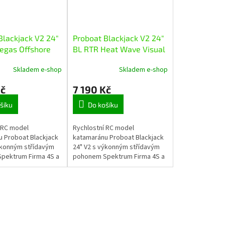
Blackjack V2 24"
Proboat Blackjack V2 24"
egas Offshore
BL RTR Heat Wave Visual
Skladem e-shop
Skladem e-shop
Kč
7 190 Kč
šíku
Do košíku
 RC model
Rychlostní RC model
 Proboat Blackjack
katamaránu Proboat Blackjack
ýkonným střídavým
24" V2 s výkonným střídavým
pektrum Firma 4S a
pohonem Spektrum Firma 4S a
až 48 km/h. Snadná
rychlostí až 48 km/h. Snadná
aterií do trupu,
instalace baterií do trupu,
né...
zjednodušené...