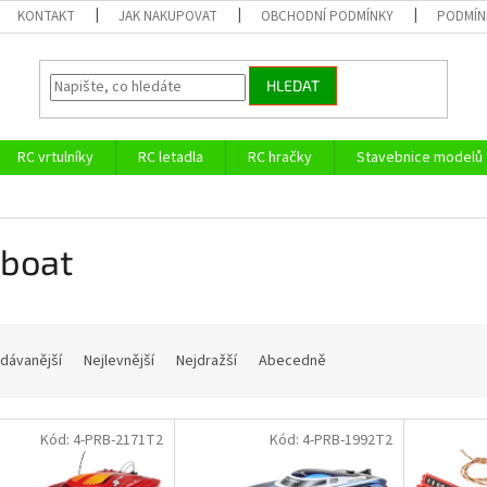
KONTAKT
JAK NAKUPOVAT
OBCHODNÍ PODMÍNKY
PODMÍN
HLEDAT
RC vrtulníky
RC letadla
RC hračky
Stavebnice modelů
oboat
dávanější
Nejlevnější
Nejdražší
Abecedně
Kód:
4-PRB-2171T2
Kód:
4-PRB-1992T2