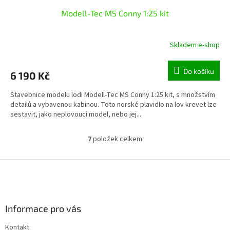
Modell-Tec MS Conny 1:25 kit
Skladem e-shop
Do košíku
6 190 Kč
Stavebnice modelu lodi Modell-Tec MS Conny 1:25 kit, s množstvím
detailů a vybavenou kabinou. Toto norské plavidlo na lov krevet lze
sestavit, jako neplovoucí model, nebo jej...
7
položek celkem
O
v
l
Z
á
á
d
p
a
a
c
Informace pro vás
t
í
í
p
Kontakt