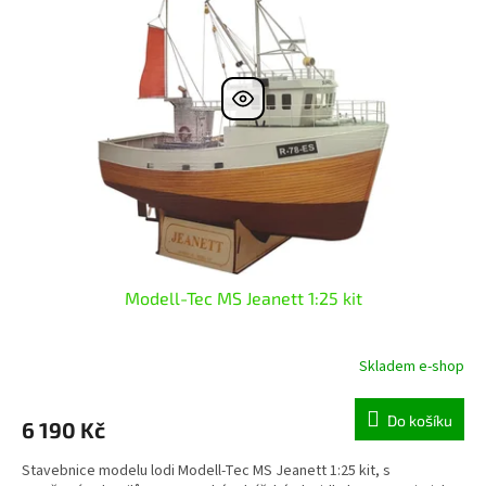
i
r
s
o
p
d
r
u
o
k
d
t
u
ů
k
t
ů
Modell-Tec MS Jeanett 1:25 kit
Skladem e-shop
Do košíku
6 190 Kč
Stavebnice modelu lodi Modell-Tec MS Jeanett 1:25 kit, s