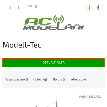
Přejít
NÁKUP
na
CZK
obsah
KOŠÍK
Modell-Tec
OTEVŘÍT FILTR
Ř
a
Nejprodávanější
Nejlevnější
Nejdražší
Abecedně
z
e
V
n
Kód:
4-KR-24524
ý
í
p
p