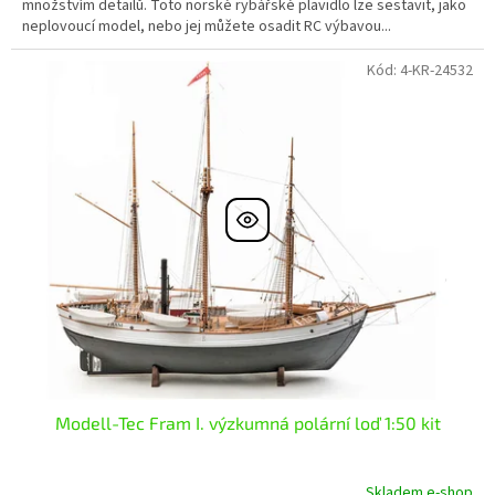
množstvím detailů. Toto norské rybářské plavidlo lze sestavit, jako
neplovoucí model, nebo jej můžete osadit RC výbavou...
Kód:
4-KR-24532
Modell-Tec Fram I. výzkumná polární loď 1:50 kit
Skladem e-shop