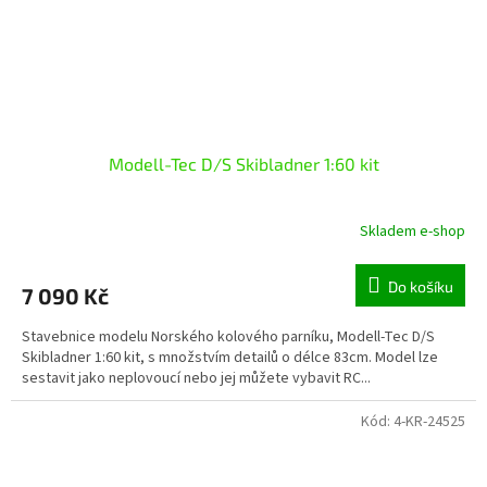
Modell-Tec D/S Skibladner 1:60 kit
Skladem e-shop
Do košíku
7 090 Kč
Stavebnice modelu Norského kolového parníku, Modell-Tec D/S
Skibladner 1:60 kit, s množstvím detailů o délce 83cm. Model lze
sestavit jako neplovoucí nebo jej můžete vybavit RC...
Kód:
4-KR-24525