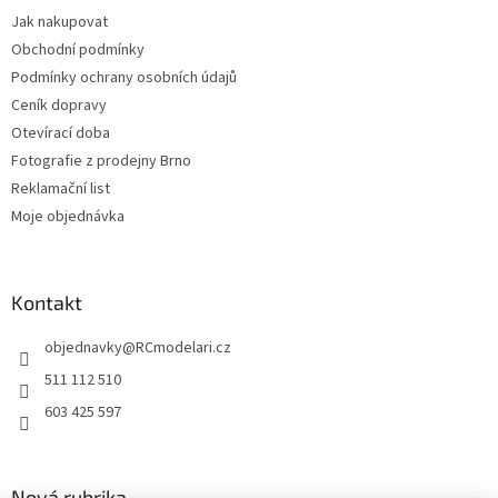
r
Jak nakupovat
v
k
Obchodní podmínky
y
Podmínky ochrany osobních údajů
v
Ceník dopravy
ý
p
Otevírací doba
i
Fotografie z prodejny Brno
s
Reklamační list
u
Moje objednávka
Kontakt
objednavky
@
RCmodelari.cz
511 112 510
603 425 597
Nová rubrika