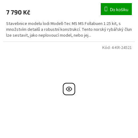
Do košíku
7 790 Kč
Stavebnice modelu lodi Modell-Tec MS MS Follabuen 1:25 kit, s
množstvím detailů a robustní konstrukcí. Tento norský rybářský člun
lze sestavit, jako neplovoucí model, nebo jej...
Kód:
4-KR-24521