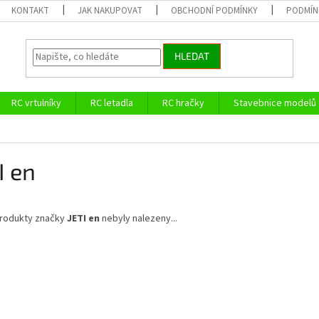
KONTAKT
JAK NAKUPOVAT
OBCHODNÍ PODMÍNKY
PODMÍN
HLEDAT
RC vrtulníky
RC letadla
RC hračky
Stavebnice modelů
I en
rodukty značky
JETI en
nebyly nalezeny...