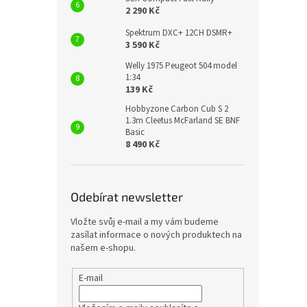
2 290 Kč
Spektrum DXC+ 12CH DSMR+
3 590 Kč
Welly 1975 Peugeot 504 model
1:34
139 Kč
Hobbyzone Carbon Cub S 2
1.3m Cleetus McFarland SE BNF
Basic
8 490 Kč
Odebírat newsletter
Vložte svůj e-mail a my vám budeme
zasílat informace o nových produktech na
našem e-shopu.
E-mail