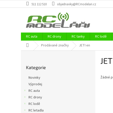
Přejít
511 112 510
objednavky@RCmodelari.cz
na
obsah
RC auta
RC drony
RC tanky
RC lodě
Domů
Prodávané značky
JETI en
P
JET
o
Přeskočit
s
Kategorie
kategorie
t
r
Žádné p
Novinky
a
Výprodej
n
RC auta
n
í
RC drony
p
RC lodě
a
RC letadla