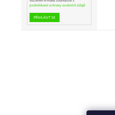
Vložením e-mailu souhlasíte s
podmínkami ochrany osobních údajů
PŘIHLÁSIT SE
Z
á
p
a
t
í