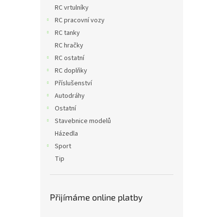
n
RC vrtulníky
e
RC pracovní vozy
l
RC tanky
RC hračky
RC ostatní
RC doplňky
Příslušenství
Autodráhy
Ostatní
Stavebnice modelů
Házedla
Sport
Tip
Přijímáme online platby