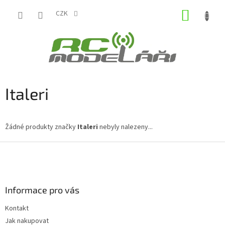
Přejít
NÁKUP
na
CZK
obsah
KOŠÍK
Italeri
Žádné produkty značky
Italeri
nebyly nalezeny...
Z
á
p
a
Informace pro vás
t
í
Kontakt
Jak nakupovat