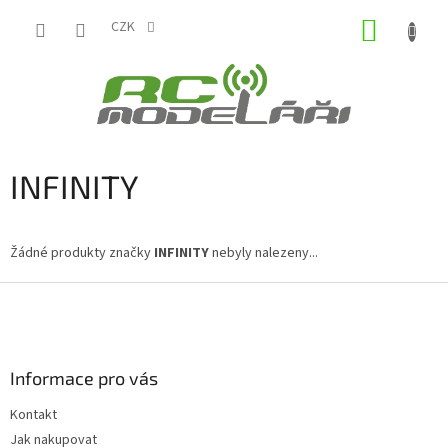
Přejít
NÁKUP
na
CZK
obsah
KOŠÍK
INFINITY
Žádné produkty značky
INFINITY
nebyly nalezeny...
Z
á
p
a
Informace pro vás
t
í
Kontakt
Jak nakupovat