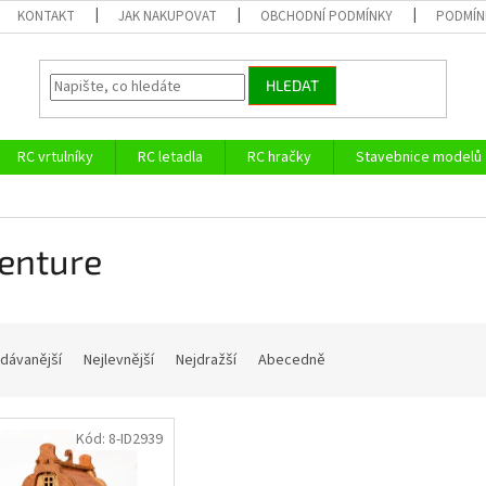
KONTAKT
JAK NAKUPOVAT
OBCHODNÍ PODMÍNKY
PODMÍN
HLEDAT
RC vrtulníky
RC letadla
RC hračky
Stavebnice modelů
enture
dávanější
Nejlevnější
Nejdražší
Abecedně
Kód:
8-ID2939