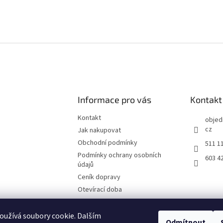
Informace pro vás
Kontakt
Kontakt
objed
cz
Jak nakupovat
Obchodní podmínky
511 1
Podmínky ochrany osobních
603 4
údajů
Ceník dopravy
Otevírací doba
Fotografie z prodejny Brno
Reklamační list
užívá soubory cookie. Dalším
Odmítnout