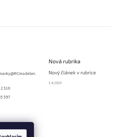
Nová rubrika
Nový článek v rubrice
navky
@
RCmodelari.
2.4.2020
12 510
25 597
Souhlasím