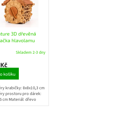
nture 3D dřevěná
dačka hlavolamu
ný nový rok
Skladem 2-3 dny
 Kč
o košíku
y krabičky: 8x8x10,3 cm
y prostoru pro dárek:
6 cm Materiál: dřevo
O
v
l
á