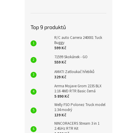
Top 9 produktů
R/C auto Carrera 240001 Tuck
Buggy
599 Kč
71599 Skokánek - GO
559 Kč
AMATI Zatloukač hřebíků
329 Kč
Arrma Mojave Grom 223S BLX
1:16 4WD RTR Basic černá
5 890 Kč
Welly FSO Polonez Truck model
1:34 modrý
139 Kč
NINCORACERS Stream 3 in 1
2.4GHz RTR Kit