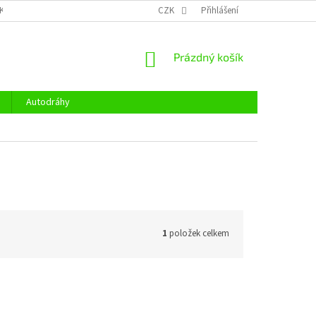
KY OCHRANY OSOBNÍCH ÚDAJŮ
CENÍK DOPRAVY
CZK
Přihlášení
OTEVÍRACÍ DOBA
NÁKUPNÍ
Prázdný košík
KOŠÍK
Autodráhy
1
položek celkem