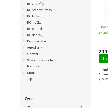
n
i
r
RC vrtulníky
e
s
o
RC pracovní vozy
l
p
d
RC tanky
r
u
RC hračky
o
k
iDve
RC ostatní
d
t
sklá
u
ů
RC doplňky
Šťast
k
Příslušenství
t
Autodráhy
ů
299
Ostatní
D
Stavebnice modelů
Házedla
Rozměr
Sport
Rozměr
7,2x5x
Tip
Cena
299
Kč
300
Kč