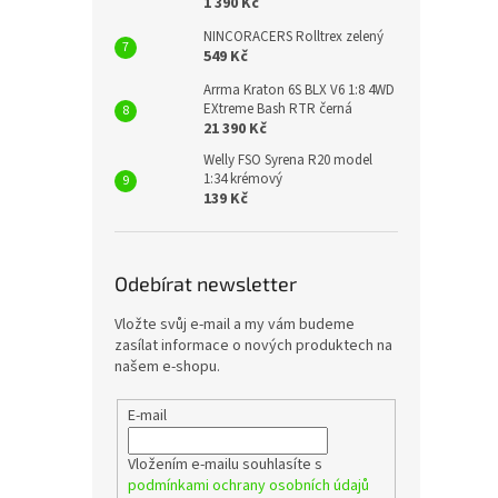
1 390 Kč
NINCORACERS Rolltrex zelený
549 Kč
Arrma Kraton 6S BLX V6 1:8 4WD
EXtreme Bash RTR černá
21 390 Kč
Welly FSO Syrena R20 model
1:34 krémový
139 Kč
Odebírat newsletter
Vložte svůj e-mail a my vám budeme
zasílat informace o nových produktech na
našem e-shopu.
E-mail
Vložením e-mailu souhlasíte s
podmínkami ochrany osobních údajů