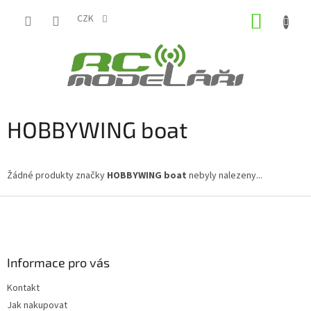
Přejít
NÁKUP
na
CZK
obsah
KOŠÍK
HOBBYWING boat
Žádné produkty značky
HOBBYWING boat
nebyly nalezeny...
Z
á
p
a
Informace pro vás
t
í
Kontakt
Jak nakupovat