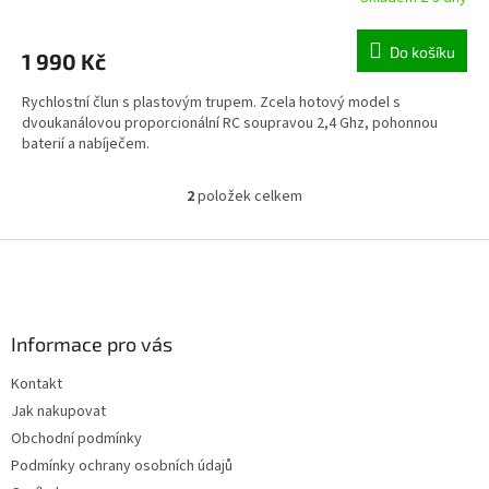
Do košíku
1 990 Kč
Rychlostní člun s plastovým trupem. Zcela hotový model s
dvoukanálovou proporcionální RC soupravou 2,4 Ghz, pohonnou
baterií a nabíječem.
2
položek celkem
O
v
l
Z
á
á
d
p
a
a
c
Informace pro vás
t
í
í
p
Kontakt
r
Jak nakupovat
v
k
Obchodní podmínky
y
Podmínky ochrany osobních údajů
v