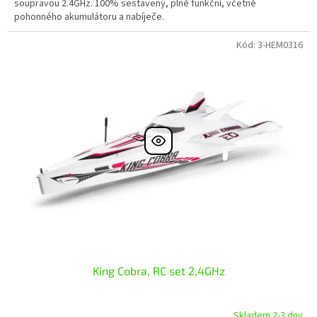
soupravou 2.4GHz. 100% sestavený, plně funkční, včetně
pohonného akumulátoru a nabíječe.
Kód:
3-HEM0316
King Cobra, RC set 2,4GHz
Skladem 2-3 dny