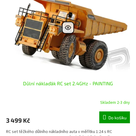
i
r
s
o
p
d
r
u
o
k
d
t
u
ů
k
t
ů
Důlní náklaďák RC set 2.4GHz - PAINTING
Skladem 2-3 dny
Do košíku
3 499 Kč
RC set těžkého důlního nákladního auta v měřítku 1:24 s RC