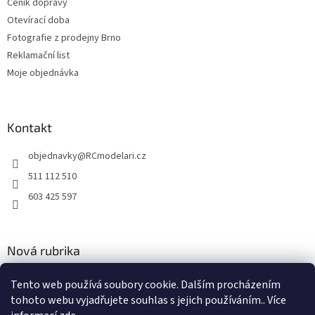
Ceník dopravy
ý
p
Otevírací doba
i
Fotografie z prodejny Brno
s
Reklamační list
u
Moje objednávka
Kontakt
objednavky
@
RCmodelari.cz
511 112 510
603 425 597
Nová rubrika
Nový článek v rubrice
Tento web používá soubory cookie. Dalším procházením
tohoto webu vyjadřujete souhlas s jejich používáním.. Více
2.4.2020