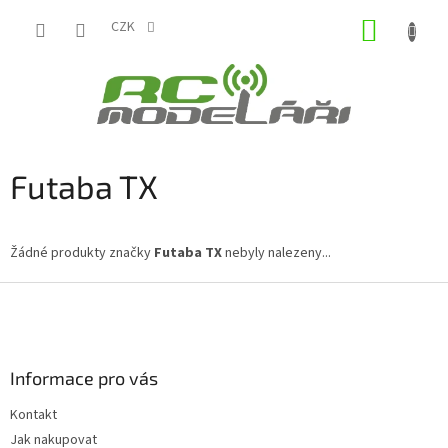
Přejít
NÁKUP
na
CZK
obsah
KOŠÍK
Futaba TX
Žádné produkty značky
Futaba TX
nebyly nalezeny...
Z
á
p
a
Informace pro vás
t
í
Kontakt
Jak nakupovat