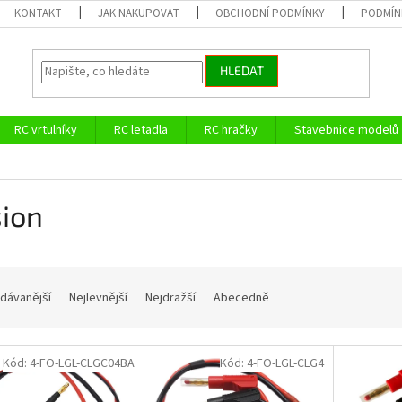
KONTAKT
JAK NAKUPOVAT
OBCHODNÍ PODMÍNKY
PODMÍN
HLEDAT
RC vrtulníky
RC letadla
RC hračky
Stavebnice modelů
ion
dávanější
Nejlevnější
Nejdražší
Abecedně
Kód:
4-FO-LGL-CLGC04BA
Kód:
4-FO-LGL-CLG4