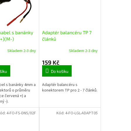
 kabel s banánky
Adaptér balancéru TP 7
+)(M-)
článků
Skladem 2-3 dny
Skladem 2-3 dny
159 Kč
šíku
Do košíku
abel s banánky 4mm a
Adaptér balancéru s
ektorů o průměru
konektorem TP pro 2 - 7 článků.
e červená +) a
ý -).
ód:
4-FO-FS-DNS/02F
Kód:
4-FO-LGL-ADAPT05