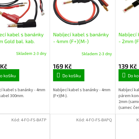
ecí kabel s banánky
Nabíjecí kabel s banánky
Nabíjecí
 Gold bal. kab.
- 4mm (F+)(M-)
- 2mm (F
Skladem 2-3 dny
Skladem 2-3 dny
 Kč
169 Kč
139 Kč
o košíku
Do košíku
Do ko
cí kabel s banánky - 4mm
Nabíjecí kabel s banánky - 4mm
Nabíjecí k
kabel 300mm.
(F+)(M-).
párem kon
2mm (samic
(samec čern
Kód:
4-FO-FS-BATP
Kód:
4-FO-FS-BAPQ
K