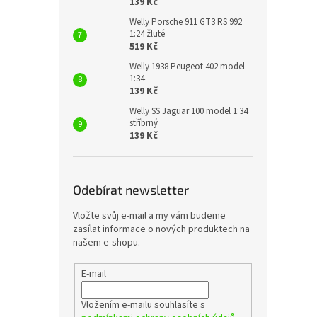
139 Kč
Welly Porsche 911 GT3 RS 992
1:24 žluté
519 Kč
Welly 1938 Peugeot 402 model
1:34
139 Kč
Welly SS Jaguar 100 model 1:34
stříbrný
139 Kč
Odebírat newsletter
Vložte svůj e-mail a my vám budeme
zasílat informace o nových produktech na
našem e-shopu.
E-mail
Vložením e-mailu souhlasíte s