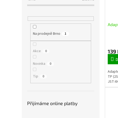
Adap
Na prodejně Brno
1
139
Akce
0
D
Novinka
0
Adapté
Tip
0
TP (2S
JST-XH
Přijímáme online platby