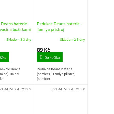
 Deans baterie
Redukce Deans baterie -
vacími bužírkami
Tamiya přístroj
Skladem 2-3 dny
Skladem 2-3 dny
89 Kč
šíku
Do košíku
onektor Deans
Redukce Deans baterie
mice). Balení
(samice) - Tamiya přístroj
ks.
(samice).
ód:
4-FP-LGL-FTY300S
Kód:
4-FP-LGL-FTX1000