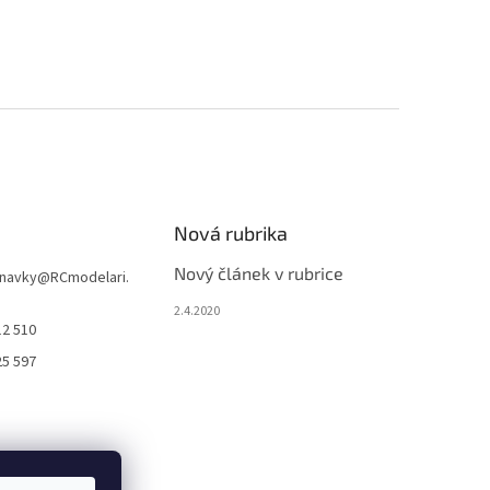
Nová rubrika
Nový článek v rubrice
navky
@
RCmodelari.
2.4.2020
12 510
25 597