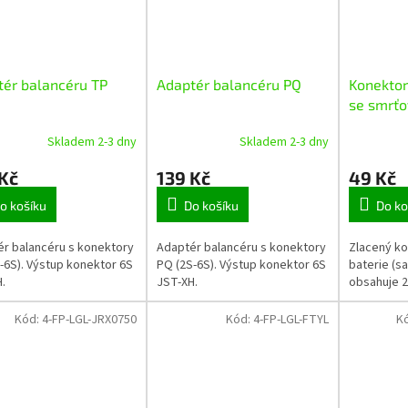
tér balancéru TP
Adaptér balancéru PQ
Konektor
se smrťo
(2ks)
Skladem 2-3 dny
Skladem 2-3 dny
 Kč
139 Kč
49 Kč
o košíku
Do košíku
Do ko
r balancéru s konektory
Adaptér balancéru s konektory
Zlacený k
-6S). Výstup konektor 6S
PQ (2S-6S). Výstup konektor 6S
baterie (sa
.
JST-XH.
obsahuje 2
Kód:
4-FP-LGL-JRX0750
Kód:
4-FP-LGL-FTYL
K