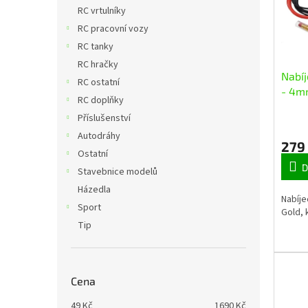
n
i
r
RC vrtulníky
e
s
o
RC pracovní vozy
l
p
d
RC tanky
r
u
RC hračky
o
k
Nabíj
RC ostatní
d
t
- 4mm
u
ů
RC doplňky
2mm
k
Příslušenství
t
Autodráhy
ů
279
Ostatní
D
Stavebnice modelů
Házedla
Nabíje
Sport
Gold, 
Tip
Cena
49
Kč
1690
Kč