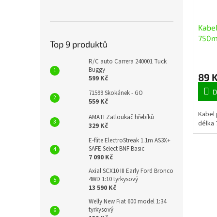
Kabel
750
Top 9 produktů
R/C auto Carrera 240001 Tuck
Buggy
89 
599 Kč
D
71599 Skokánek - GO
559 Kč
Kabel 
AMATI Zatloukač hřebíků
délka
329 Kč
E-flite ElectroStreak 1.1m AS3X+
SAFE Select BNF Basic
7 090 Kč
Axial SCX10 III Early Ford Bronco
4WD 1:10 tyrkysový
13 590 Kč
Welly New Fiat 600 model 1:34
tyrkysový