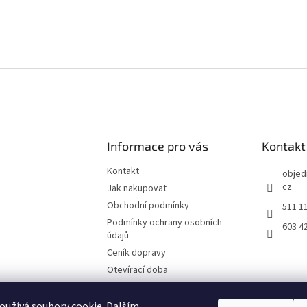
Informace pro vás
Kontakt
Kontakt
objed
cz
Jak nakupovat
Obchodní podmínky
511 1
Podmínky ochrany osobních
603 4
údajů
Ceník dopravy
Otevírací doba
Fotografie z prodejny Brno
Reklamační list
užívá soubory cookie. Dalším