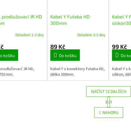
 prodlužovací JR HD
Kabel Y Futaba HD
Kabel Y 
mm
300mm
silikon
Skladem 2-3 dny
Skladem 2-3 dny
Kč
89 Kč
99 Kč
o košíku
Do košíku
Do ko
prodlužovací JR HD,
Kabel Y s konektory Futaba HD,
Kabel Y s 
 750 mm.
délka 300mm.
silikon, d
NAČÍST 12 DALŠÍCH
S
1
3
O
t
r
v
NAHORU
á
l
n
á
k
d
o