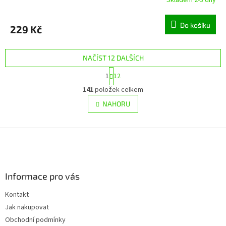
Do košíku
229 Kč
NAČÍST 12 DALŠÍCH
S
1
12
t
O
r
141
položek celkem
v
á
l
NAHORU
n
á
k
d
o
v
Z
a
á
c
á
n
í
p
í
p
a
r
Informace pro vás
t
v
í
k
Kontakt
y
Jak nakupovat
v
ý
Obchodní podmínky