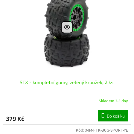
i
r
s
o
p
d
r
u
o
k
d
t
u
ů
k
t
ů
STX - kompletní gumy, zelený kroužek, 2 ks.
Skladem 2-3 dny
Do košíku
379 Kč
Kód:
3-IM-FTK-BUG-SPORT-YE