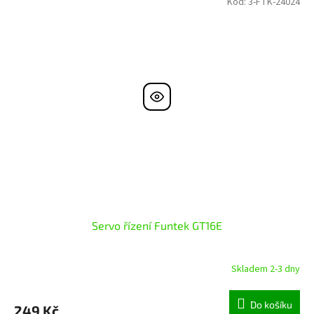
Kód:
3-FTK-24024
Servo řízení Funtek GT16E
Skladem 2-3 dny
Do košíku
249 Kč