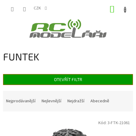
Přejít
NÁKUP
na
CZK
obsah
KOŠÍK
FUNTEK
OTEVŘÍT FILTR
Ř
a
Nejprodávanější
Nejlevnější
Nejdražší
Abecedně
z
e
V
n
Kód:
3-FTK-21061
ý
í
p
p