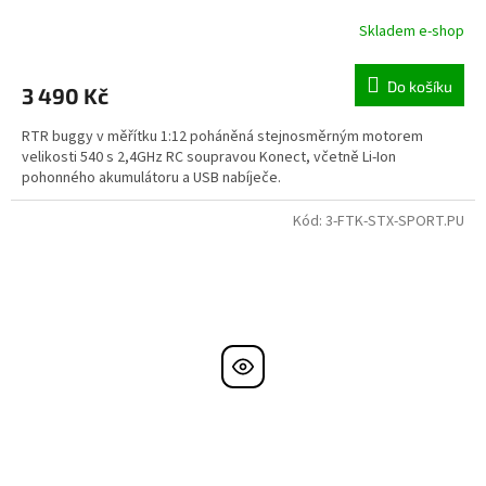
Skladem e-shop
Do košíku
3 490 Kč
RTR buggy v měřítku 1:12 poháněná stejnosměrným motorem
velikosti 540 s 2,4GHz RC soupravou Konect, včetně Li-Ion
pohonného akumulátoru a USB nabíječe.
Kód:
3-FTK-STX-SPORT.PU