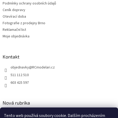
p
Podmínky ochrany osobních údajů
i
Ceník dopravy
s
u
Otevírací doba
Fotografie z prodejny Brno
Reklamační list
Moje objednávka
Kontakt
objednavky
@
RCmodelari.cz
511 112 510
603 425 597
Nová rubrika
Nový článek v rubrice
Tento web používá soubory cookie. Dalším procházením