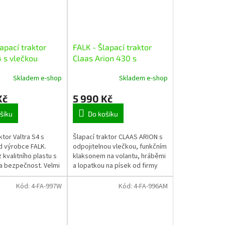
apací traktor
FALK - Šlapací traktor
4 s vlečkou
Claas Arion 430 s
nakladačem, rypadlem a
Skladem e-shop
Skladem e-shop
vlečkou
Kč
5 990 Kč
šíku
Do košíku
ktor Valtra S4 s
Šlapací traktor CLAAS ARION s
d výrobce FALK.
odpojitelnou vlečkou, funkčním
kvalitního plastu s
klaksonem na volantu, hráběmi
a bezpečnost. Velmi
a lopatkou na písek od firmy
pracování skutečného
Falk, určený pro děti od 3 let.
Vhodné pro děti od
Kód:
4-FA-997W
Kód:
4-FA-996AM