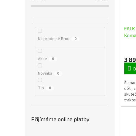
FALK 
Koma
Na prodejně Brno
0
rypa
3 8
Akce
0
D
Novinka
0
Šlapac
Tip
0
děti, 
skuteč
trakto
nakla
vlečko
funkce
Přijímáme online platby