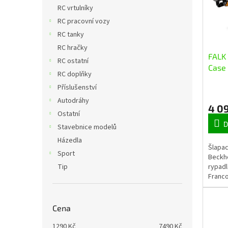
n
i
r
RC vrtulníky
e
s
o
RC pracovní vozy
l
p
d
RC tanky
r
u
RC hračky
o
k
FALK 
RC ostatní
d
t
Case 
u
ů
RC doplňky
nakl
k
Příslušenství
vleč
t
Autodráhy
ů
4 0
Ostatní
D
Stavebnice modelů
Házedla
Šlapac
Sport
Beckh
rypadl
Tip
Franc
Realis
značky
odolné
Cena
1290
Kč
7490
Kč