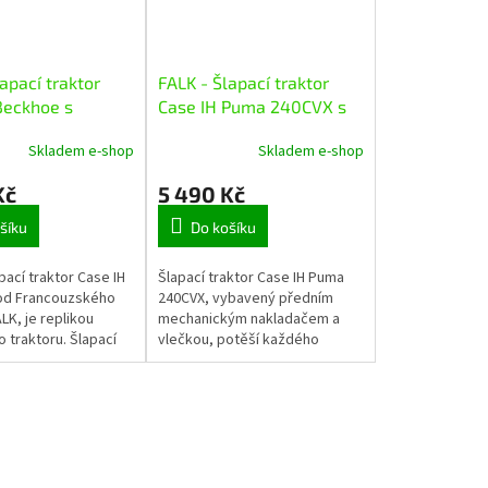
apací traktor
FALK - Šlapací traktor
Beckhoe s
Case IH Puma 240CVX s
em, rypadlem a
nakladačem a vlečkou
Skladem e-shop
Skladem e-shop
Kč
5 490 Kč
šíku
Do košíku
apací traktor Case IH
Šlapací traktor Case IH Puma
od Francouzského
240CVX, vybavený předním
LK, je replikou
mechanickým nakladačem a
 traktoru. Šlapací
vlečkou, potěší každého
 děti je vyroben z
malého stavitele. Traktor je
lastu a obsahuje
stabilní, vyroben z kvalitního
plastu. Vhodné...