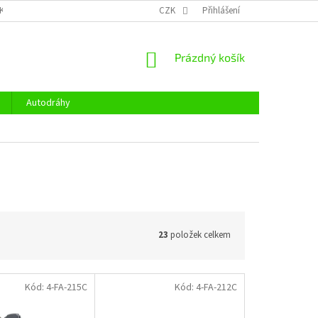
KY OCHRANY OSOBNÍCH ÚDAJŮ
CENÍK DOPRAVY
CZK
Přihlášení
OTEVÍRACÍ DOBA
NÁKUPNÍ
Prázdný košík
KOŠÍK
Autodráhy
23
položek celkem
Kód:
4-FA-215C
Kód:
4-FA-212C