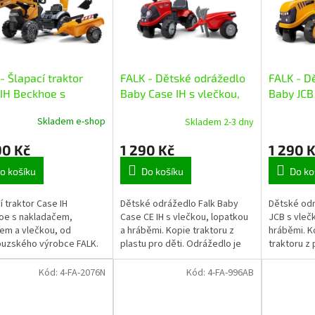
- Šlapací traktor
FALK - Dětské odrážedlo
FALK - D
IH Beckhoe s
Baby Case IH s vlečkou,
Baby JCB 
adačem, rypadlem a
lopatkou a hrabičkami
lopatkou
Skladem e-shop
Skladem 2-3 dny
kou
90 Kč
1 290 Kč
1 290 
o košíku
Do košíku
Do ko
í traktor Case IH
Dětské odrážedlo Falk Baby
Dětské odr
oe s nakladačem,
Case CE IH s vlečkou, lopatkou
JCB s vleč
em a vlečkou, od
a hráběmi. Kopie traktoru z
hráběmi. K
ouzského výrobce FALK.
plastu pro děti. Odrážedlo je
traktoru z 
tická kopie známe
vyrobené ve Francii z vysoce
vyrobené v
 traktoru z kvalitního
kvalitního odolného plastu s...
kvalitního 
Kód:
4-FA-2076N
Kód:
4-FA-996AB
ho plastu s ohledem...