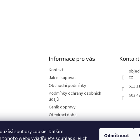
Informace pro vás
Kontakt
Kontakt
objed
cz
Jak nakupovat
Obchodní podmínky
511 1
Podmínky ochrany osobních
603 4
údajů
Ceník dopravy
Otevírací doba
Fotografie z prodejny Brno
Reklamační list
užívá soubory cookie. Dalším
Odmítnout
tohoto webu vyjadřujete souhlas s jejich
Moje objednávka