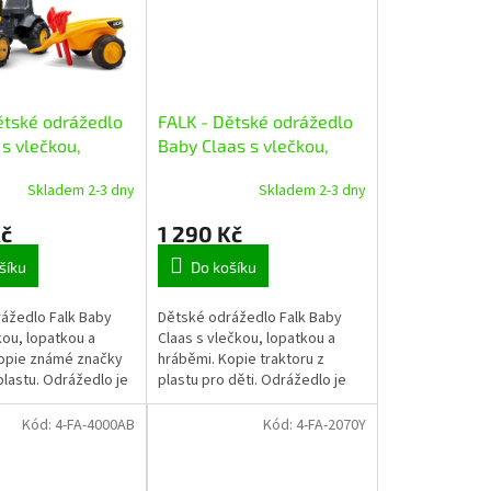
ětské odrážedlo
FALK - Dětské odrážedlo
s vlečkou,
Baby Claas s vlečkou,
 a hrabičkami
lopatkou a hrabičkami
Skladem 2-3 dny
Skladem 2-3 dny
Kč
1 290 Kč
šíku
Do košíku
ážedlo Falk Baby
Dětské odrážedlo Falk Baby
kou, lopatkou a
Claas s vlečkou, lopatkou a
opie známé značky
hráběmi. Kopie traktoru z
plastu. Odrážedlo je
plastu pro děti. Odrážedlo je
e Francii z vysoce
vyrobené ve Francii z vysoce
odolného plastu s...
kvalitního odolného plastu s
Kód:
4-FA-4000AB
Kód:
4-FA-2070Y
ohledem...