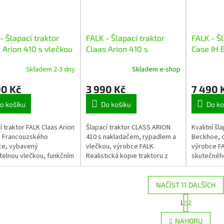
- Šlapací traktor
FALK - Šlapací traktor
FALK - Šl
 Arion 410 s vlečkou
Claas Arion 410 s
Case IH 
nakladačem, rypadlem a
nakladač
Skladem 2-3 dny
Skladem e-shop
vlečkou
vlečkou
90 Kč
3 990 Kč
7 490 
o košíku
Do košíku
Do ko
í traktor FALK Claas Arion
Šlapací traktor CLASS ARION
Kvalitní šl
d Francouzského
410 s nakladačem, rypadlem a
Beckhoe, 
ce, vybavený
vlečkou, výrobce FALK.
výrobce FA
telnou vlečkou, funkčním
Realistická kopie traktoru z
skutečného
nem na volantu a
kvalitního odolného plastu s
traktor pro
ací kapotou. Vyrobeno z
ohledem na zdraví dětí.
odolného p
ho plastu s...
Vybaven bagrem,...
přední...
NAČÍST 11 DALŠÍCH
S
1
2
O
t
r
v
NAHORU
á