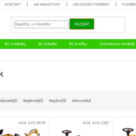
KONTAKT
JAK NAKUPOVAT
OBCHODNÍ PODMÍNKY
PODMÍN
HLEDAT
RC vrtulníky
RC letadla
RC hračky
Stavebnice modelů
k
dávanější
Nejlevnější
Nejdražší
Abecedně
Kód:
4-FA-967N
Kód:
4-FA-238C