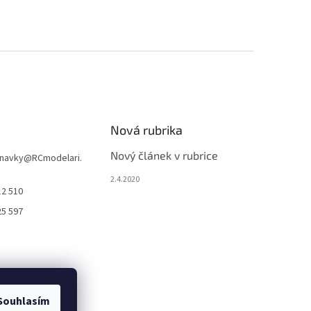
Nová rubrika
Nový článek v rubrice
navky
@
RCmodelari.
2.4.2020
12 510
25 597
Souhlasím