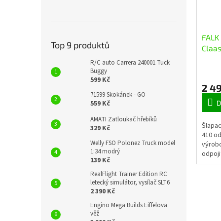
FALK 
Top 9 produktů
Claas
R/C auto Carrera 240001 Tuck
Buggy
599 Kč
2 4
71599 Skokánek - GO
559 Kč
D
AMATI Zatloukač hřebíků
Šlapac
329 Kč
410 o
Welly FSO Polonez Truck model
výrob
1:34 modrý
odpoji
139 Kč
klakso
otevír
RealFlight Trainer Edition RC
odolné
letecký simulátor, vysílač SLT6
2 390 Kč
Engino Mega Builds Eiffelova
věž