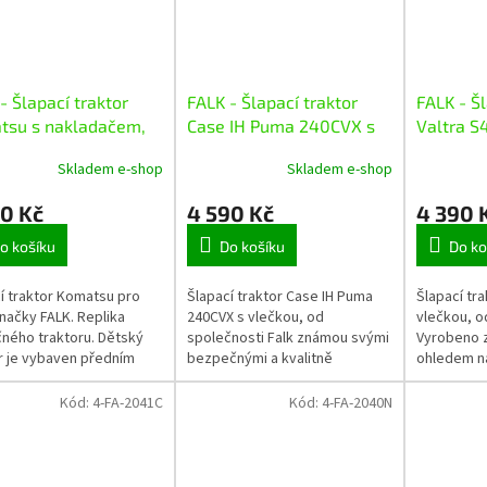
- Šlapací traktor
FALK - Šlapací traktor
FALK - Šl
tsu s nakladačem,
Case IH Puma 240CVX s
Valtra S
dlem a vlečkou
vlečkou
Skladem e-shop
Skladem e-shop
90 Kč
4 590 Kč
4 390 
o košíku
Do košíku
Do ko
í traktor Komatsu pro
Šlapací traktor Case IH Puma
Šlapací tra
značky FALK. Replika
240CVX s vlečkou, od
vlečkou, o
ného traktoru. Dětský
společnosti Falk známou svými
Vyrobeno z 
r je vybaven předním
bezpečnými a kvalitně
ohledem n
dačem, rypadlem,
zpracovanými hračkami.
kvalitní z
u a dalšími úžasnými
Traktor je vyroben z odolného
traktoru. 
Kód:
4-FA-2041C
Kód:
4-FA-2040N
mi pro...
plastu, zajišťující...
3...