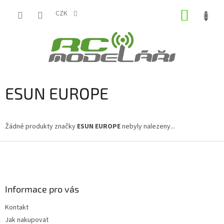
Přejít
NÁKUP
na
CZK
obsah
KOŠÍK
ESUN EUROPE
Žádné produkty značky
ESUN EUROPE
nebyly nalezeny...
Z
á
p
a
Informace pro vás
t
í
Kontakt
Jak nakupovat