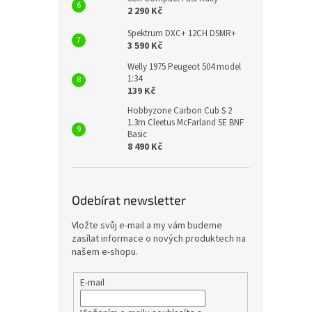
2 290 Kč
Spektrum DXC+ 12CH DSMR+
3 590 Kč
Welly 1975 Peugeot 504 model
1:34
139 Kč
Hobbyzone Carbon Cub S 2
1.3m Cleetus McFarland SE BNF
Basic
8 490 Kč
Odebírat newsletter
Vložte svůj e-mail a my vám budeme
zasílat informace o nových produktech na
našem e-shopu.
E-mail