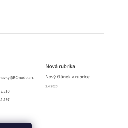
Nová rubrika
Nový článek v rubrice
navky
@
RCmodelari.
2.4.2020
12 510
25 597