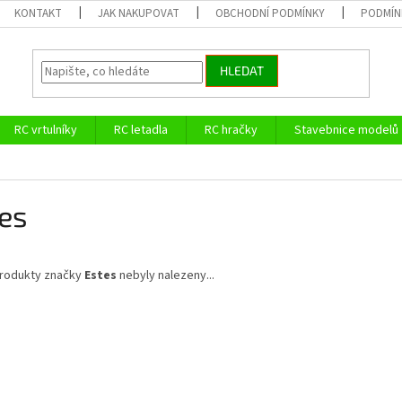
KONTAKT
JAK NAKUPOVAT
OBCHODNÍ PODMÍNKY
PODMÍN
HLEDAT
RC vrtulníky
RC letadla
RC hračky
Stavebnice modelů
es
rodukty značky
Estes
nebyly nalezeny...