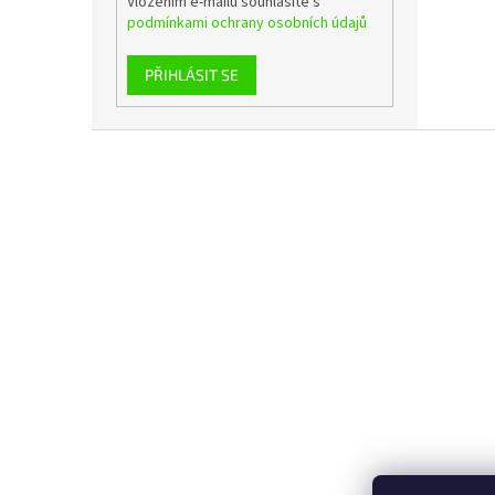
Vložením e-mailu souhlasíte s
podmínkami ochrany osobních údajů
PŘIHLÁSIT SE
Z
á
p
a
t
í