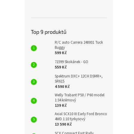
Top 9 produktů
R/C auto Carrera 240001 Tuck
Buggy
599 Kč
71599 Skokánek - GO
559 Kč
Spektrum DXC+ 12CH DSMR+,
SR615
4 590 Kč
Welly Trabant P50 / P60 model
1:34 krémový
139 Kč
Axial SCX10 III Early Ford Bronco
4WD 1:10 tyrkysový
13 590 Kč
SCX Compact Fast Rally