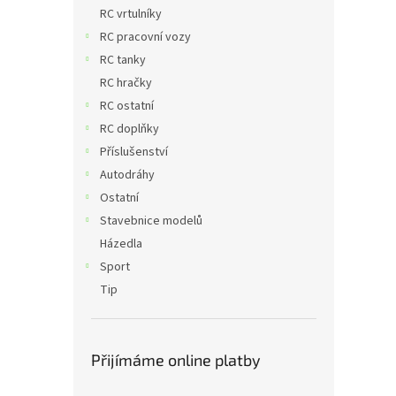
n
RC vrtulníky
e
RC pracovní vozy
l
RC tanky
RC hračky
RC ostatní
RC doplňky
Příslušenství
Autodráhy
Ostatní
Stavebnice modelů
Házedla
Sport
Tip
Přijímáme online platby