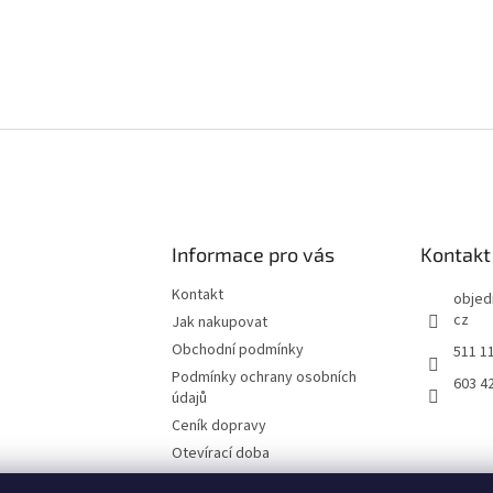
Informace pro vás
Kontakt
Kontakt
objed
cz
Jak nakupovat
Obchodní podmínky
511 1
Podmínky ochrany osobních
603 4
údajů
Ceník dopravy
Otevírací doba
Fotografie z prodejny Brno