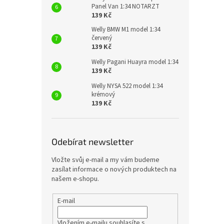
Panel Van 1:34 NOTARZT
139 Kč
Welly BMW M1 model 1:34
červený
139 Kč
Welly Pagani Huayra model 1:34
139 Kč
Welly NYSA 522 model 1:34
krémový
139 Kč
Odebírat newsletter
Vložte svůj e-mail a my vám budeme
zasílat informace o nových produktech na
našem e-shopu.
E-mail
Vložením e-mailu souhlasíte s