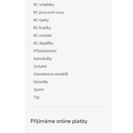
n
RC vrtulníky
e
RC pracovní vozy
l
RC tanky
RC hračky
RC ostatní
RC doplňky
Příslušenství
Autodráhy
Ostatní
Stavebnice modelů
Házedla
Sport
Tip
Přijímáme online platby