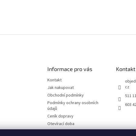
Informace pro vás
Kontakt
Kontakt
objed
cz
Jak nakupovat
Obchodní podmínky
511 1
Podmínky ochrany osobních
603 4
údajů
Ceník dopravy
Otevírací doba
Fotografie z prodejny Brno