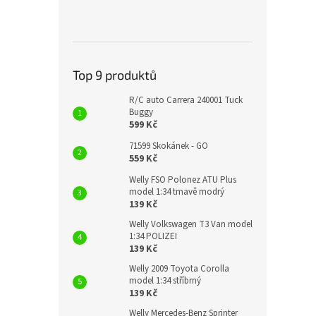
Top 9 produktů
R/C auto Carrera 240001 Tuck
Buggy
599 Kč
71599 Skokánek - GO
559 Kč
Welly FSO Polonez ATU Plus
model 1:34 tmavě modrý
139 Kč
Welly Volkswagen T3 Van model
1:34 POLIZEI
139 Kč
Welly 2009 Toyota Corolla
model 1:34 stříbrný
139 Kč
Welly Mercedes-Benz Sprinter