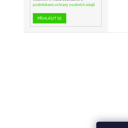
podmínkami ochrany osobních údajů
PŘIHLÁSIT SE
Z
á
p
a
t
í