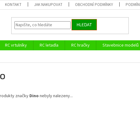
KONTAKT
JAK NAKUPOVAT
OBCHODNÍ PODMÍNKY
PODMÍN
HLEDAT
RC vrtulníky
RC letadla
RC hračky
Stavebnice modelů
no
rodukty značky
Dino
nebyly nalezeny...