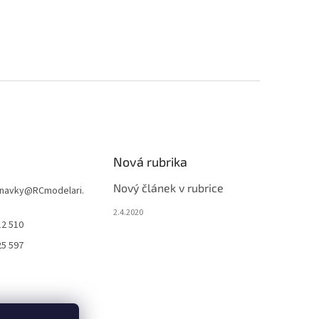
Nová rubrika
Nový článek v rubrice
navky
@
RCmodelari.
2.4.2020
12 510
25 597