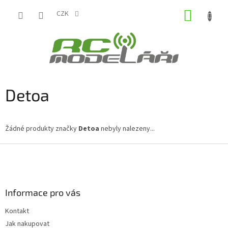
Přejít
NÁKUP
na
CZK
obsah
KOŠÍK
Detoa
Žádné produkty značky
Detoa
nebyly nalezeny...
Z
á
p
a
Informace pro vás
t
í
Kontakt
Jak nakupovat