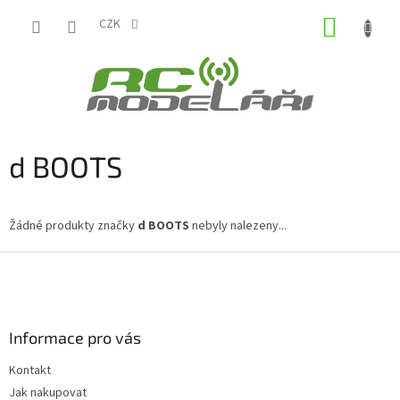
Přejít
NÁKUP
na
CZK
obsah
KOŠÍK
d BOOTS
Žádné produkty značky
d BOOTS
nebyly nalezeny...
Z
á
p
a
Informace pro vás
t
í
Kontakt
Jak nakupovat