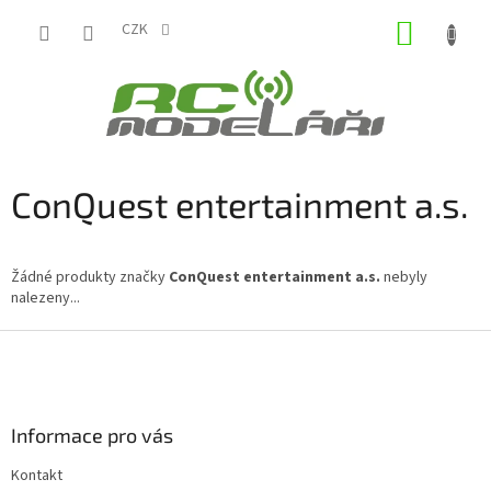
Přejít
NÁKUP
na
CZK
obsah
KOŠÍK
ConQuest entertainment a.s.
Žádné produkty značky
ConQuest entertainment a.s.
nebyly
nalezeny...
Z
á
p
a
Informace pro vás
t
í
Kontakt