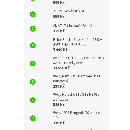
599 Kč
71599 Skokánek - GO
559 Kč
AMATI Zatloukač hřebíků
329 Kč
E-flite ElectroStreak 1.1m AS3X+
SAFE Select BNF Basic
7 090 Kč
Axial SCX10 III Early Ford Bronco
4WD 1:10 tyrkysový
13 590 Kč
Welly New Fiat 600 model 1:34
tyrkysový
139 Kč
Welly Porsche 911 GT3 RS 992
1:24 žluté
519 Kč
Welly 1938 Peugeot 402 model
1:34
139 Kč