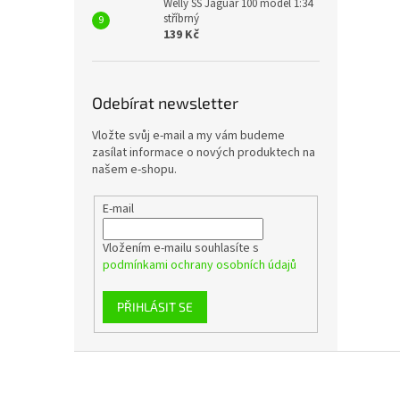
Welly SS Jaguar 100 model 1:34
stříbrný
139 Kč
Odebírat newsletter
Vložte svůj e-mail a my vám budeme
zasílat informace o nových produktech na
našem e-shopu.
E-mail
Vložením e-mailu souhlasíte s
podmínkami ochrany osobních údajů
PŘIHLÁSIT SE
Z
á
p