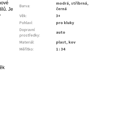
ahové
modrá, stříbrná,
Barva
:
černá
ílů. Je
y
Věk
:
3+
Pohlaví
:
pro kluky
Dopravní
auto
prostředky
:
Materiál
:
plast, kov
Měřítko
:
1 : 34
něk