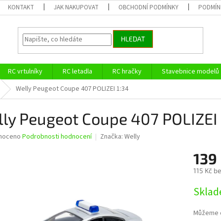
KONTAKT
JAK NAKUPOVAT
OBCHODNÍ PODMÍNKY
PODMÍN
HLEDAT
RC vrtulníky
RC letadla
RC hračky
Stavebnice modelů
Welly Peugeot Coupe 407 POLIZEI 1:34
ly Peugeot Coupe 407 POLIZEI 
né
noceno
Podrobnosti hodnocení
Značka:
Welly
ní
139
u
115 Kč b
Měrná
Sklad
cena:
ek.
Můžeme d