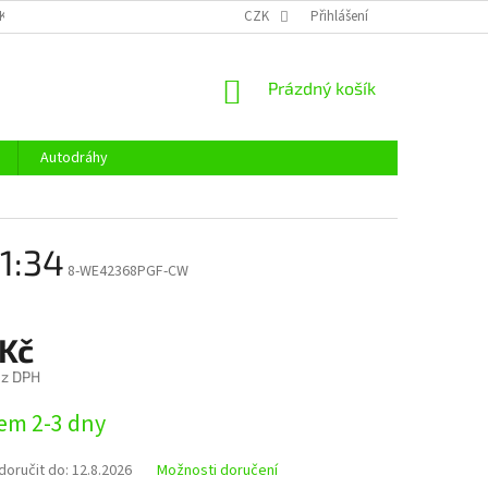
KY OCHRANY OSOBNÍCH ÚDAJŮ
CENÍK DOPRAVY
CZK
Přihlášení
OTEVÍRACÍ DOBA
NÁKUPNÍ
Prázdný košík
KOŠÍK
Autodráhy
1:34
8-WE42368PGF-CW
 Kč
ez DPH
em 2-3 dny
oručit do:
12.8.2026
Možnosti doručení