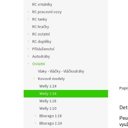
n
RC vrtulníky
e
RC pracovní vozy
l
RC tanky
RC hračky
RC ostatní
RC doplňky
Příslušenství
Autodráhy
Ostatní
Vlaky - Vláčky - Vláčkodráhy
Kovové modely
Welly 1:24
Popi
Welly 1:34
Welly 1:18
Det
Welly 1:10
Bburago 1:18
Peug
Bburago 1:24
využ