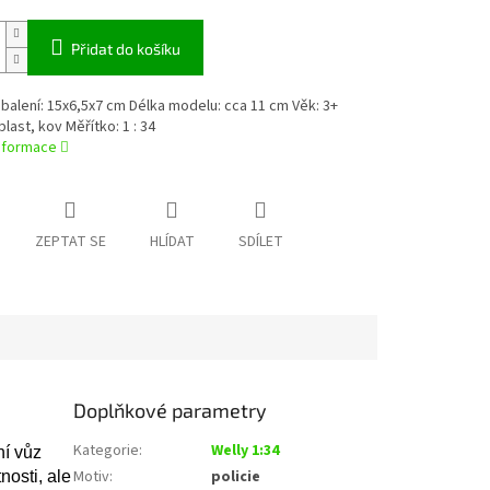
Přidat do košíku
alení: 15x6,5x7 cm Délka modelu: cca 11 cm Věk: 3+
plast, kov Měřítko: 1 : 34
informace
ZEPTAT SE
HLÍDAT
SDÍLET
Doplňkové parametry
Kategorie
:
Welly 1:34
ní vůz
Motiv
:
policie
nosti, ale