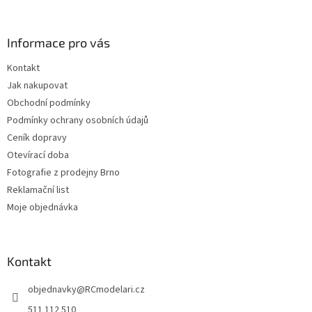
p
a
Informace pro vás
t
í
Kontakt
Jak nakupovat
Obchodní podmínky
Podmínky ochrany osobních údajů
Ceník dopravy
Otevírací doba
Fotografie z prodejny Brno
Reklamační list
Moje objednávka
Kontakt
objednavky
@
RCmodelari.cz
511 112 510