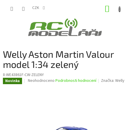
Přejít
NÁKUP
na
CZK
obsah
KOŠÍK
Welly Aston Martin Valour
model 1:34 zelený
8-WE43861F-CW-ZELENY
Průměrné
Neohodnoceno
Podrobnosti hodnocení
Značka:
Welly
Novinka
hodnocení
produktu
je
0,0
z
5
hvězdiček.