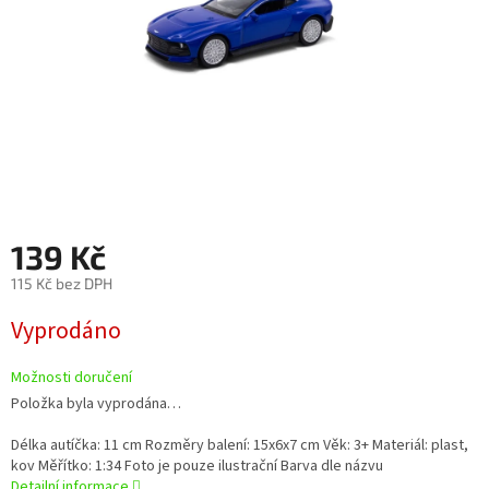
139 Kč
115 Kč bez DPH
Měrná
Vyprodáno
cena:
Možnosti doručení
Položka byla vyprodána…
Délka autíčka: 11 cm Rozměry balení: 15x6x7 cm Věk: 3+ Materiál: plast,
kov Měřítko: 1:34 Foto je pouze ilustrační Barva dle názvu
Detailní informace