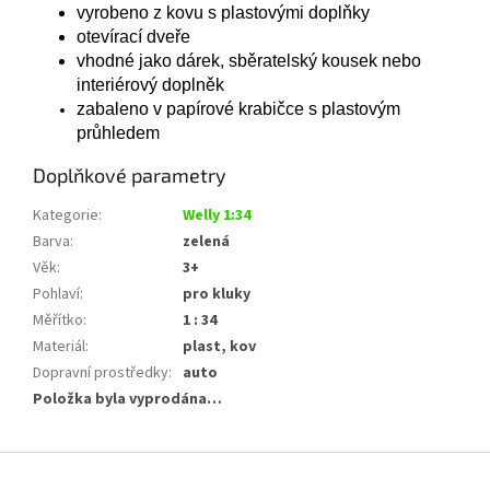
vyrobeno z kovu s plastovými doplňky
otevírací dveře
vhodné jako dárek, sběratelský kousek nebo
interiérový doplněk
zabaleno v papírové krabičce s plastovým
průhledem
Doplňkové parametry
Kategorie
:
Welly 1:34
Barva
:
zelená
Věk
:
3+
Pohlaví
:
pro kluky
Měřítko
:
1 : 34
Materiál
:
plast, kov
Dopravní prostředky
:
auto
Položka byla vyprodána…
Z
á