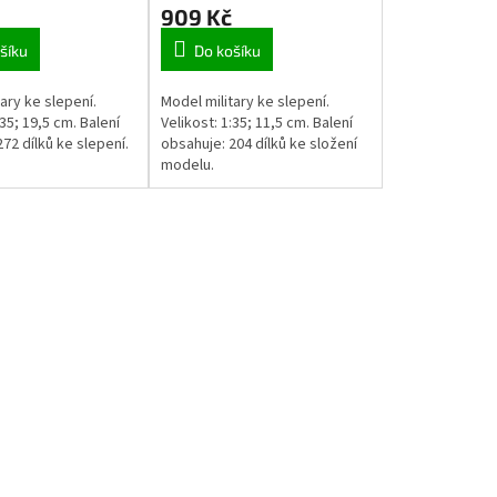
909 Kč
šíku
Do košíku
ary ke slepení.
Model military ke slepení.
:35; 19,5 cm. Balení
Velikost: 1:35; 11,5 cm. Balení
72 dílků ke slepení.
obsahuje: 204 dílků ke složení
modelu.