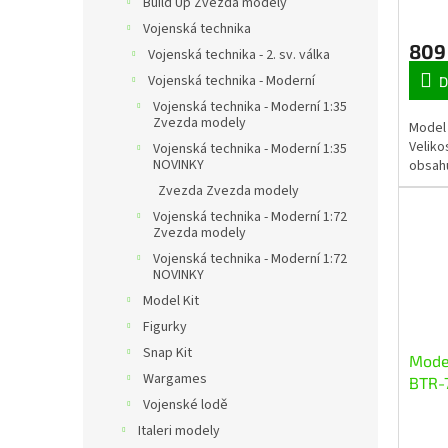
u
Build Up Zvezda modely
k
Vojenská technika
t
809
Vojenská technika - 2. sv. válka
ů
Vojenská technika - Moderní
D
Vojenská technika - Moderní 1:35
Zvezda modely
Model 
Veliko
Vojenská technika - Moderní 1:35
NOVINKY
obsahu
Zvezda Zvezda modely
Vojenská technika - Moderní 1:72
Zvezda modely
Vojenská technika - Moderní 1:72
NOVINKY
Model Kit
Figurky
Snap Kit
Model
Wargames
BTR-7
(1:35
Vojenské lodě
Italeri modely