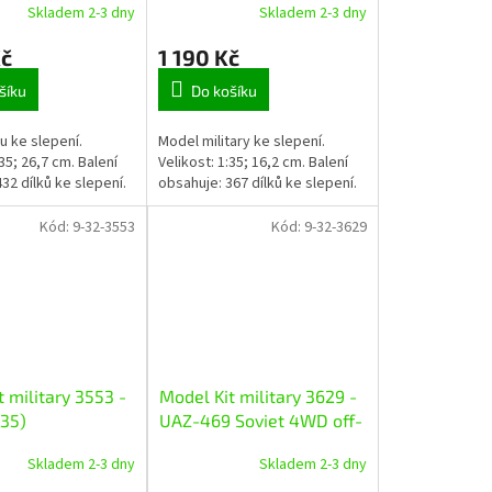
Skladem 2-3 dny
Skladem 2-3 dny
Kč
1 190 Kč
šíku
Do košíku
u ke slepení.
Model military ke slepení.
:35; 26,7 cm. Balení
Velikost: 1:35; 16,2 cm. Balení
32 dílků ke slepení.
obsahuje: 367 dílků ke slepení.
Kód:
9-32-3553
Kód:
9-32-3629
 military 3553 -
Model Kit military 3629 -
:35)
UAZ-469 Soviet 4WD off-
road vehicle (1:35)
Skladem 2-3 dny
Skladem 2-3 dny