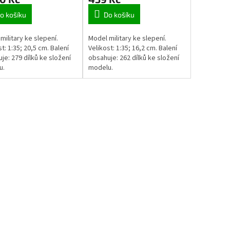
o košíku
Do košíku
military ke slepení.
Model military ke slepení.
st: 1:35; 20,5 cm. Balení
Velikost: 1:35; 16,2 cm. Balení
je: 279 dílků ke složení
obsahuje: 262 dílků ke složení
u.
modelu.
O
v
l
á
d
a
c
í
p
r
v
k
y
v
ý