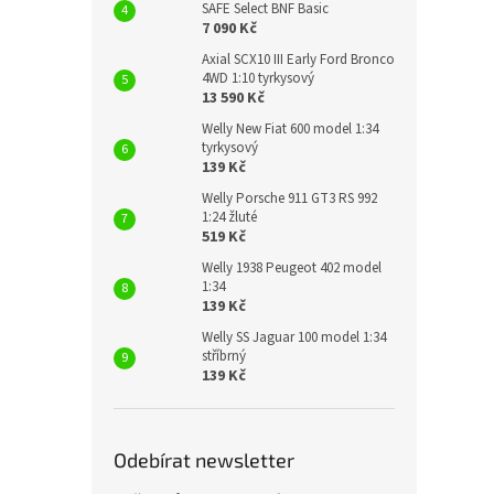
SAFE Select BNF Basic
7 090 Kč
Axial SCX10 III Early Ford Bronco
4WD 1:10 tyrkysový
13 590 Kč
Welly New Fiat 600 model 1:34
tyrkysový
139 Kč
Welly Porsche 911 GT3 RS 992
1:24 žluté
519 Kč
Welly 1938 Peugeot 402 model
1:34
139 Kč
Welly SS Jaguar 100 model 1:34
stříbrný
139 Kč
Odebírat newsletter