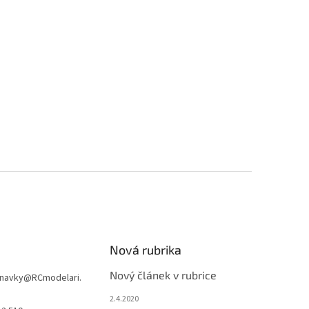
Nová rubrika
Nový článek v rubrice
navky
@
RCmodelari.
2.4.2020