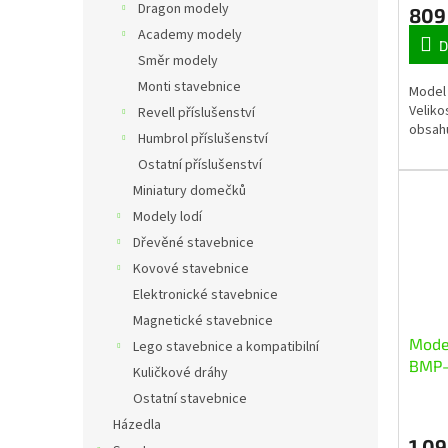
Dragon modely
809
Academy modely
D
Směr modely
Monti stavebnice
Model 
Veliko
Revell příslušenství
obsahu
Humbrol příslušenství
Ostatní příslušenství
Miniatury domečků
Modely lodí
Dřevěné stavebnice
Kovové stavebnice
Elektronické stavebnice
Magnetické stavebnice
Model
Lego stavebnice a kompatibilní
BMP-3
Kuličkové dráhy
fight
Ostatní stavebnice
Házedla
1 09