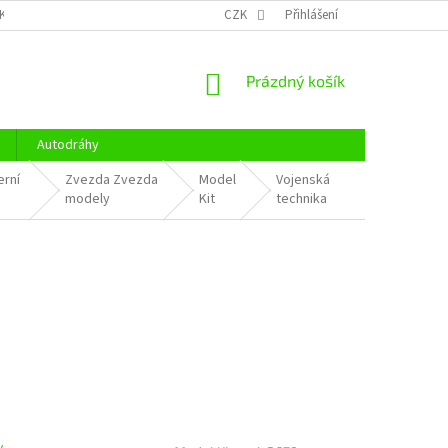
KY OCHRANY OSOBNÍCH ÚDAJŮ
CENÍK DOPRAVY
CZK
Přihlášení
OTEVÍRACÍ DOBA
NÁKUPNÍ
Prázdný košík
KOŠÍK
Autodráhy
erní
Zvezda Zvezda
Model
Vojenská
modely
Kit
technika
y