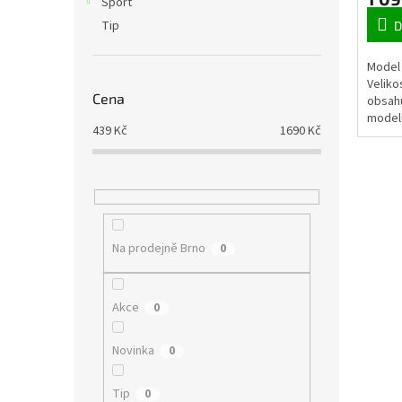
Sport
Tip
D
Model 
Veliko
Cena
obsahu
model
439
Kč
1690
Kč
Na prodejně Brno
0
Akce
0
Novinka
0
Tip
0