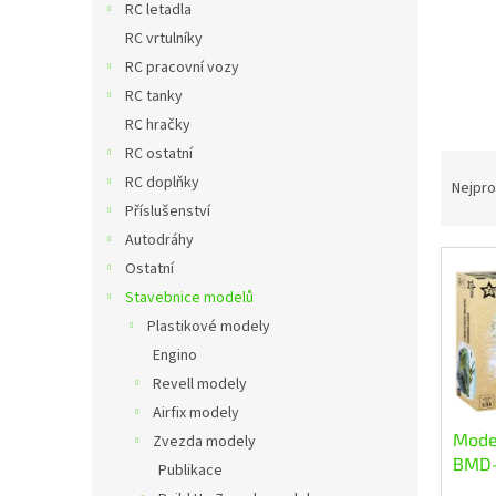
a
RC letadla
n
RC vrtulníky
e
RC pracovní vozy
l
RC tanky
RC hračky
RC ostatní
Ř
RC doplňky
a
Nejpro
z
Příslušenství
e
Autodráhy
n
Ostatní
V
í
Stavebnice modelů
ý
p
p
Plastikové modely
r
i
o
Engino
s
d
Revell modely
p
u
Airfix modely
r
k
Model
Zvezda modely
o
t
BMD-1
Publikace
d
ů
relea