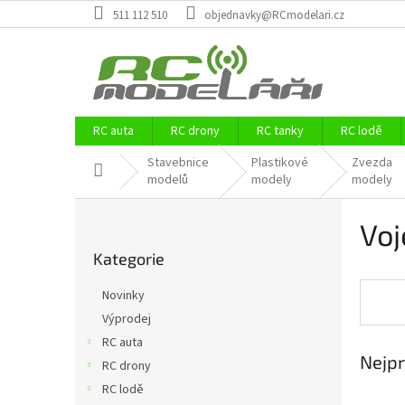
Přejít
511 112 510
objednavky@RCmodelari.cz
na
obsah
RC auta
RC drony
RC tanky
RC lodě
Stavebnice
Plastikové
Zvezda
Domů
modelů
modely
modely
P
Voj
o
Přeskočit
s
Kategorie
kategorie
t
r
Novinky
a
Výprodej
n
RC auta
n
Nejpr
í
RC drony
p
RC lodě