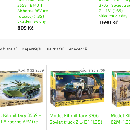
3559 - BMD-1
3706 - Soviet tru
Airborne AFV (re-
ZIL-131 (1:35)
Skladem 2-3 dny
release) (1:35)
Skladem 2-3 dny
1 690 Kč
809 Kč
dávanější
Nejlevnější
Nejdražší
Abecedně
Kód:
9-32-3559
Kód:
9-32-3706
 Kit military 3559 -
Model Kit military 3706 -
Model Kit
 Airborne AFV (re-
Soviet truck ZIL-131 (1:35)
62M (1:3
se) (1:35)