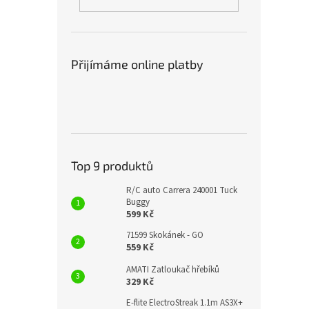
Přijímáme online platby
Top 9 produktů
R/C auto Carrera 240001 Tuck
Buggy
599 Kč
71599 Skokánek - GO
559 Kč
AMATI Zatloukač hřebíků
329 Kč
E-flite ElectroStreak 1.1m AS3X+