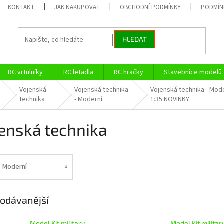
KONTAKT
JAK NAKUPOVAT
OBCHODNÍ PODMÍNKY
PODMÍN
HLEDAT
RC vrtulníky
RC letadla
RC hračky
Stavebnice modelů
Vojenská
Vojenská technika
Vojenská technika - Mod
technika
- Moderní
1:35 NOVINKY
enská technika
Moderní
odávanější
Model Kit military
Model Kit militar