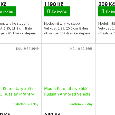
 Kč
1 190 Kč
809 Kč
o košíku
Do košíku
Do ko
military ke slepení.
Model military ke slepení.
Model milit
st: 1:35; 21,3 cm. Balení
Velikost: 1:35; 20,6 cm. Balení
Velikost: 1
je: 230 dílků ke slepení.
obsahuje: 263 dílků ke slepení.
obsahuje: 2
Kód:
9-32-3649
Kód:
9-32-3668
 Kit military 3649 -
Model Kit military 3668 -
 Russian infantry
Russian Armored Vehicle
ing vehicle (1:35)
GAZ "Tiger" (1:35)
Skladem 2-3 dny
Skladem 2-3 dny
0 Kč
439 Kč