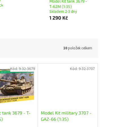
Model Kit tank 3679 -
ck
T-62M (1:35)
Skladem 2-3 dny
1 290 Kč
10
položek celkem
Kód:
9-32-3679
Kód:
9-32-3707
 tank 3679 - T-
Model Kit military 3707 -
5)
GAZ-66 (1:35)