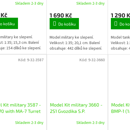
Skladem 2-3 dny
Skladem 2-3 dny
 Kč
1 690 Kč
1 290 
o košíku
Do košíku
Do ko
military ke slepení.
Model military ke slepení.
Model tank
st: 1:35; 15,3 cm. Balení
Velikost: 1:35; 20,1 cm. Balení
Velikost: 1
je: 154 dílků ke slepení.
obsahuje: 442 dílků ke slepení.
obsahuje: 4
Kód:
9-32-3587
Kód:
9-32-3660
 Kit military 3587 -
Model Kit military 3660 -
Model Kit
0 with MA-7 Turret
2S1 Gvozdika S.P.
BMP-1 (1
)
Howitzer (1:35)
Skladem 2-3 dny
Skladem 2-3 dny