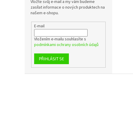
Vložte svůj e-mail a my vám budeme
zasílat informace o nových produktech na
našem e-shopu.
E-mail
Vložením e-mailu souhlasíte s
podmínkami ochrany osobních údajů
PŘIHLÁSIT SE
Z
á
p
a
t
í