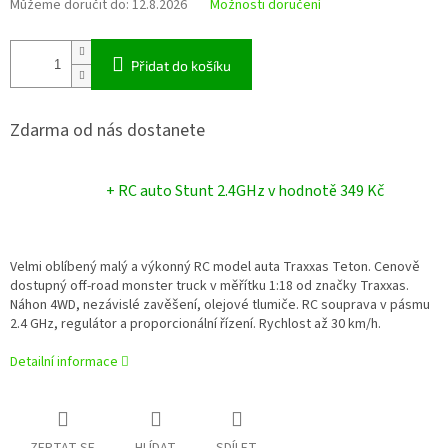
Můžeme doručit do:
12.8.2026
Možnosti doručení
Přidat do košíku
Zdarma od nás dostanete
+ RC auto Stunt 2.4GHz
v hodnotě 349 Kč
Velmi oblíbený malý a výkonný RC model auta Traxxas Teton. Cenově
dostupný off-road monster truck v měřítku 1:18 od značky Traxxas.
Náhon 4WD, nezávislé zavěšení, olejové tlumiče. RC souprava v pásmu
2.4 GHz, regulátor a proporcionální řízení. Rychlost až 30 km/h.
Detailní informace