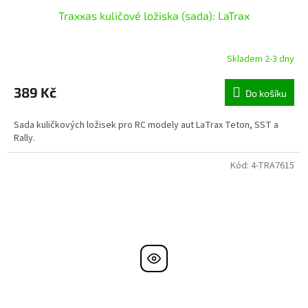
Traxxas kuličové ložiska (sada): LaTrax
Skladem 2-3 dny
389 Kč
Do košíku
Sada kuličkových ložisek pro RC modely aut LaTrax Teton, SST a
Rally.
Kód:
4-TRA7615