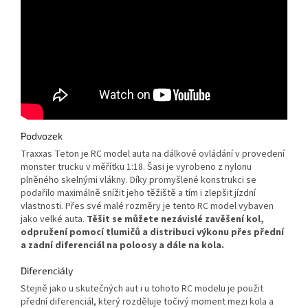
Podvozek
Traxxas Teton je RC model auta na dálkové ovládání v provedení
monster trucku v měřítku 1:18. Šasi je vyrobeno z nylonu
plněného skelnými vlákny. Díky promyšlené konstrukci se
podařilo maximálně snížit jeho těžiště a tím i zlepšit jízdní
vlastnosti. Přes své malé rozměry je tento RC model vybaven
jako velké auta.
Těšit se můžete nezávislé zavěšení kol,
odpružení pomocí tlumičů a distribuci výkonu přes přední
a zadní diferenciál na poloosy a dále na kola.
Diferenciály
Stejně jako u skutečných aut i u tohoto RC modelu je použit
přední diferenciál, který rozděluje točivý moment mezi kola a