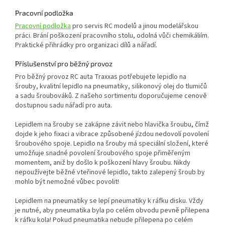
Pracovní podložka
Pracovní podložka
pro servis RC modelů a jinou modelářskou
práci. Brání poškození pracovního stolu, odolná vůči chemikáliím.
Praktické přihrádky pro organizaci dílů a nářadí.
Příslušenství pro běžný provoz
Pro běžný provoz RC auta Traxxas potřebujete lepidlo na
šrouby, kvalitní lepidlo na pneumatiky, silikonový olej do tlumičů
a sadu šroubováků. Z našeho sortimentu doporučujeme cenově
dostupnou sadu nářadí pro auta.
Lepidlem na šrouby se zakápne závit nebo hlavička šroubu, čímž
dojde k jeho fixaci a vibrace způsobené jízdou nedovolí povolení
šroubového spoje. Lepidlo na šrouby má speciální složení, které
umožňuje snadné povolení šroubového spoje přiměřeným
momentem, aniž by došlo k poškození hlavy šroubu. Nikdy
nepoužívejte běžné vteřinové lepidlo, takto zalepený šroub by
mohlo být nemožné vůbec povolit!
Lepidlem na pneumatiky se lepí pneumatiky k ráfku disku. Vždy
je nutné, aby pneumatika byla po celém obvodu pevně přilepena
k ráfku kola! Pokud pneumatika nebude přilepena po celém