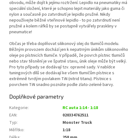
obvodu, může dojít k jejímu roztržení. Lepidlo na pneumatiky má
speciální složení, které je schopno lepit materiály jako guma či
nylon a současně po zatvrdnutí je lepidlo pružné. Nikdy
nepoužívejte běžné vteřinové lepidlo - to po zatvrdnutí není
pružné a kolem ráfků by se postupně vytvářely praskliny v
pneumatice!
Občas je třeba doplňovat silikonový olej do tlumičů modelu.
Běžným provozem dochází jen k nepatrným únikům silikonového
oleje po pístnicích tlumiče. V případě, že povrch pístnic tlumičů
nebo stav těsnění je ve špatné stavu, únik oleje může být velký.
Pro tyto případy se dodávají tzv. opravné sady. V nabídce
tuningových dílů se dodávají ke všem tlumičům pístnice s
extrémně tvrdým povlakem TiN (nitrid titanu). Pístnice s
povrchem TiN snadno poznáte podle zlato-zelené barvy.
Doplňkové parametry
Kategorie
:
RC auta 1:14 - 1:18
EAN
:
020334762511
Typ
:
Monster Truck
Měřítko
:
1:18
Délka
:
258 mm