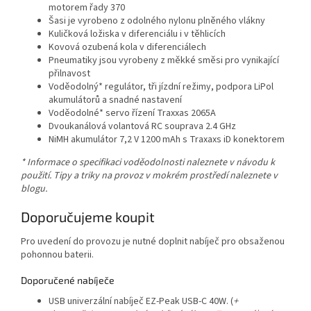
motorem řady 370
Šasi je vyrobeno z odolného nylonu plněného vlákny
Kuličková ložiska v diferenciálu i v těhlicích
Kovová ozubená kola v diferenciálech
Pneumatiky jsou vyrobeny z měkké směsi pro vynikající
přilnavost
Voděodolný* regulátor, tři jízdní režimy, podpora LiPol
akumulátorů a snadné nastavení
Voděodolné* servo řízení Traxxas 2065A
Dvoukanálová volantová RC souprava 2.4 GHz
NiMH akumulátor 7,2 V 1200 mAh s Traxaxs iD konektorem
* Informace o specifikaci voděodolnosti naleznete v návodu k
použití. Tipy a triky na provoz v mokrém prostředí naleznete v
blogu.
Doporučujeme koupit
Pro uvedení do provozu je nutné doplnit nabíječ pro obsaženou
pohonnou baterii.
Doporučené nabíječe
USB univerzální nabíječ EZ-Peak USB-C 40W. (
+