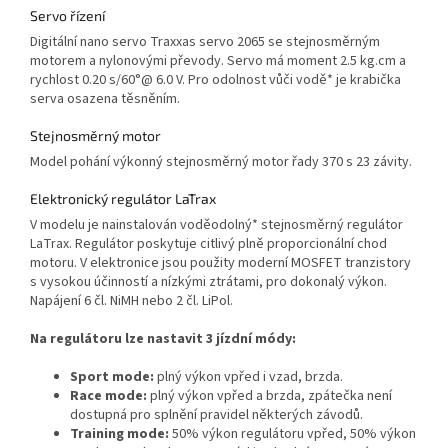
Servo řízení
Digitální nano servo Traxxas servo 2065 se stejnosměrným
motorem a nylonovými převody. Servo má moment 2.5 kg.cm a
rychlost 0.20 s/60°@ 6.0 V. Pro odolnost vůči vodě* je krabička
serva osazena těsněním.
Stejnosměrný motor
Model pohání výkonný stejnosměrný motor řady 370 s 23 závity.
Elektronický regulátor LaTrax
V modelu je nainstalován voděodolný* stejnosměrný regulátor
LaTrax. Regulátor poskytuje citlivý plně proporcionální chod
motoru. V elektronice jsou použity moderní MOSFET tranzistory
s vysokou účinností a nízkými ztrátami, pro dokonalý výkon.
Napájení 6 čl. NiMH nebo 2 čl. LiPol.
Na regulátoru lze nastavit 3 jízdní módy:
Sport mode:
plný výkon vpřed i vzad, brzda.
Race mode:
plný výkon vpřed a brzda, zpátečka není
dostupná pro splnění pravidel některých závodů.
Training mode:
50% výkon regulátoru vpřed, 50% výkon