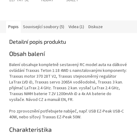
ZEPTAT SE
HLÍDAT
SDÍLET
Popis
Související soubory (5)
Videa (1)
Diskuze
Detailní popis produktu
Obsah balení
Balení obsahuje kompletně sestavený RC model auta na dálkové
ovládání Traxxas Teton 1:18 4WD s nainstalovanými komponenty:
Traxxas motor 370 28T V2, Traxxas stejnosměrný regulátor
LaTrax LVD iD, Traxxas servo 2065A voděodolné, Traxxas 3 kan.
přijímač LaTrax 2.4 GHz. Traxxas 2 kan. vysílač LaTrax 2.4 GHz,
Traxxas NiMH baterie 7.2V 1200mAh iD a 4x AA baterie do
vysílače. Návod CZ a manuál EN, FR.
Pro zprovoznění potřebujete nabíječ, např. USB EZ-Peak USB-C
40W, nebo síťový Traxxas EZ-Peak 50W.
Charakteristika