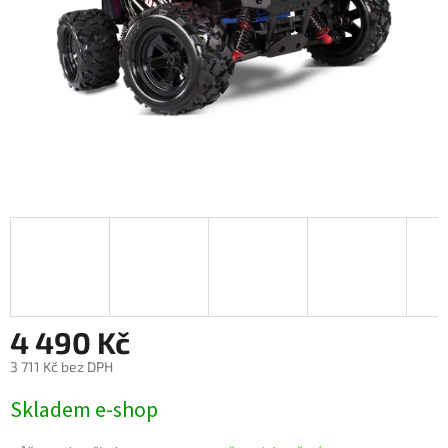
4 490 Kč
3 711 Kč bez DPH
Měrná
Skladem e-shop
cena: