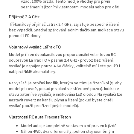
vzad, 100% brzda. Tento mód je vhodný pro první
seznámení s jízdními vlastnostmi modelu nebo pro děti.
Přijímač 2.4 GHz
Tří-kanálový přijímač Latrax 2.4 GHz, zajišťuje bezpečné řízení
bez výpadků. Snadné spárování jedním tlačítkem. Indikace stavu
pomocí LED diody.
Volantový vysílač LaTrax TQ
Model je řízen dvoukanálovou proporcionální volantovou RC
soupravou LaTrax TQ v pásmu 2.4 GHz - provoz bez rušení.
Vysílač je napájen pouze 4 AA články, volitelně můžete použít i
nabíjecí NiMH akumulátory.
Na vysílači je otočný knoflík, kterým se trimuje řízení kol (tj. aby
model jel rovně, pokud je volant ve středové pozici). Indikace
stavu baterií ve vysílači je indikována LED diodou. Na vysílači lze
nastavit reverz na kanálu plynu a řízení (pokud byste chtěli
vysílač použít pro řízení jiných modelů).
Vlastnosti RC auta Traxxas Teton
Model auta je kompletně sestaven a připraven k jízdě
Náhon 4WD, dva diferenciály, pohon stejnosměrným