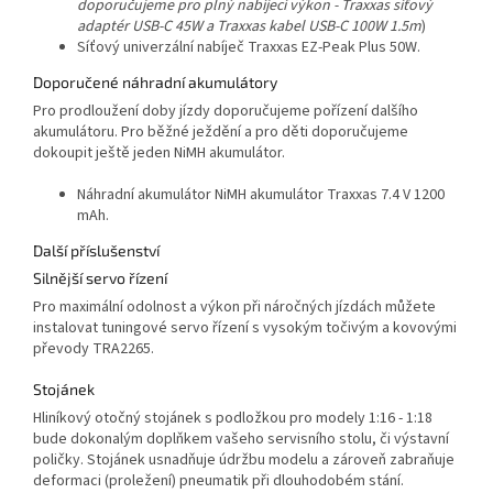
doporučujeme pro plný nabíjecí výkon - Traxxas síťový
adaptér USB-C 45W a Traxxas kabel USB-C 100W 1.5m
)
Síťový univerzální nabíječ Traxxas EZ-Peak Plus 50W.
Doporučené náhradní akumulátory
Pro prodloužení doby jízdy doporučujeme pořízení dalšího
akumulátoru. Pro běžné ježdění a pro děti doporučujeme
dokoupit ještě jeden NiMH akumulátor.
Náhradní akumulátor NiMH akumulátor Traxxas 7.4 V 1200
mAh.
Další příslušenství
Silnější servo řízení
Pro maximální odolnost a výkon při náročných jízdách můžete
instalovat tuningové servo řízení s vysokým točivým a kovovými
převody TRA2265.
Stojánek
Hliníkový otočný stojánek s podložkou pro modely 1:16 - 1:18
bude dokonalým doplňkem vašeho servisního stolu, či výstavní
poličky. Stojánek usnadňuje údržbu modelu a zároveň zabraňuje
deformaci (proležení) pneumatik při dlouhodobém stání.