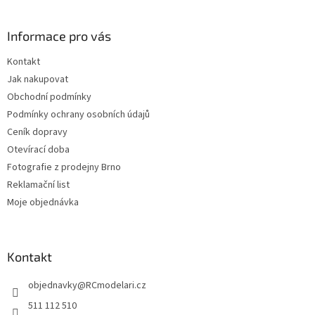
p
a
Informace pro vás
t
í
Kontakt
Jak nakupovat
Obchodní podmínky
Podmínky ochrany osobních údajů
Ceník dopravy
Otevírací doba
Fotografie z prodejny Brno
Reklamační list
Moje objednávka
Kontakt
objednavky
@
RCmodelari.cz
511 112 510