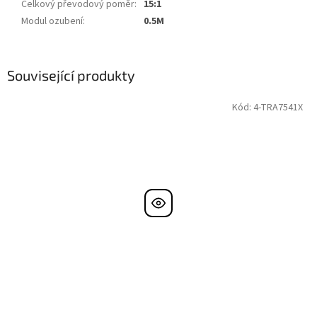
Celkový převodový poměr
:
15:1
Modul ozubení
:
0.5M
Související produkty
Kód:
4-TRA7541X