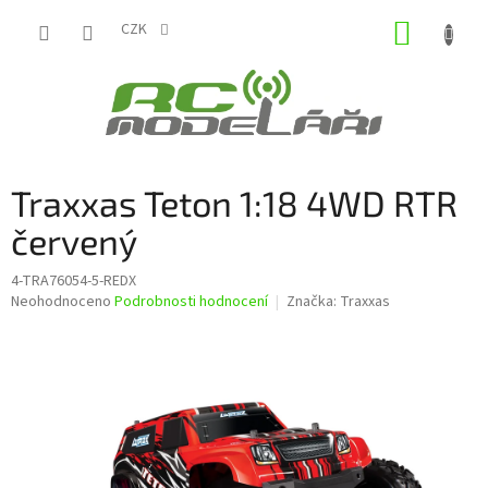
Přejít
NÁKUP
na
CZK
obsah
KOŠÍK
Traxxas Teton 1:18 4WD RTR
červený
4-TRA76054-5-REDX
Průměrné
Neohodnoceno
Podrobnosti hodnocení
Značka:
Traxxas
hodnocení
produktu
je
0,0
z
5
hvězdiček.