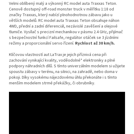
Velmi oblíbený malý a výkonný RC model auta Traxxas Teton.
Cenově dostupný off-road monster truck v měřítku 1:18 od
značky Traxxas, který nabízí plnohodnotnou zábavu jako u
větších modelů. RC model auta Traxxas Teton obsahuje náhon
4WD, přední a zadní diferenciál, nezávislé zavěšení a olejové
tlumiče. Vysílač s precizní mechanikou v pásmu 2.4 GHz, přijímač
s bezpečnostní funkcí Failsafe, regulátor otáček se 3 jízdními
režimy a proporcionální servo řízení.
Rychlost až 30 km/h.
Klíčovou vlastností aut LaTrax je jejich příznivá cena při
zachování vynikající kvality, voděodolné* elektroniky a plné
podpory náhradních dílů. S tímto univerzálním modelem si užijete
spoustu zábavy v terénu, na silnici, na zahradě, nebo doma v
pokoji. Díky vysokému nájezdovému úhlu překonáte i s tímto
menším modelem strmé překážky, či obrubníky.