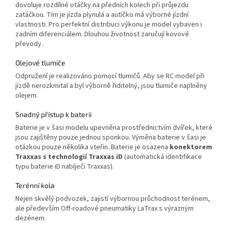
dovoluje rozdílné otáčky na předních kolech při průjezdu
zatáčkou. Tím je jízda plynulá a autíčko má výborné jízdní
vlastnosti. Pro perfektní distribuci výkonu je model vybaven i
zadním diferenciálem. Dlouhou životnost zaručují kovové
převody.
Olejové tlumiče
Odpružení je realizováno pomocí tlumičů. Aby se RC model při
jízdě nerozkmital a byl výborně řiditelný, jsou tlumiče naplněny
olejem.
Snadný přístup k baterii
Baterie je v šasi modelu upevněna prostřednictvím dvířek, které
jsou zajištěny pouze jednou sponkou. Výměna baterie v šasi je
otázkou pouze několika vteřin. Baterie je osazena
konektorem
Traxxas s technologií Traxxas iD
(automatická identifikace
typu baterie iD nabíječi Traxxas).
Terénní kola
Nejen skvělý podvozek, zajistí výbornou průchodnost terénem,
ale především Off-roadové pneumatiky LaTrax s výrazným
dezénem.