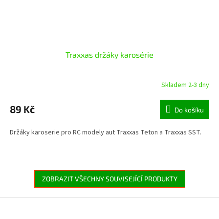
Traxxas držáky karosérie
Skladem 2-3 dny
89 Kč
Do košíku
Držáky karoserie pro RC modely aut Traxxas Teton a Traxxas SST.
ZOBRAZIT VŠECHNY SOUVISEJÍCÍ PRODUKTY
Z
á