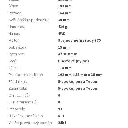
Šířka
:
183 mm
Rozvor
:
164 mm
Světlá výška podvozku
:
30 mm
Hmotnost
:
430 g
Náhon
:
4WD
Motor
:
Stejnosměrný řady 370
Doba jízdy
:
15 min
Rychlost
:
Až 30 km/h
Šasí
:
Plastové (nylon)
Výška
:
118 mm
Prostor pro baterie
:
102 mm x 35 mm x 18 mm
Přední kola
:
5-spoke, pneu Teton
Zadní kola
:
5-spoke, pneu Teton
Olej tlumičů
:
0
Olej diferenciálů
:
0
Pastorek
:
9T
Hlavní ozubené kolo
:
61T
Vnitřní převodový poměr
:
2.5:1