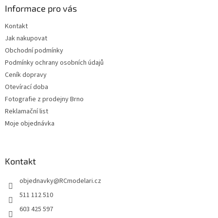
Informace pro vás
t
í
Kontakt
Jak nakupovat
Obchodní podmínky
Podmínky ochrany osobních údajů
Ceník dopravy
Otevírací doba
Fotografie z prodejny Brno
Reklamační list
Moje objednávka
Kontakt
objednavky
@
RCmodelari.cz
511 112 510
603 425 597