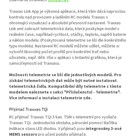
Traxxas Link App je výkonná aplikace, která Vám dává naprostou
kontrolu nad provozem a laděním RC modelu Traxxas s
ohromující vizualizací a absolutní přesností nastavení. Traxxas
Link umí zobrazit telemetrická data, která poskytuje model v
reálném čase, například rychlost, otáčky, teplotu, napětí baterie
a náklon modelu. (Poskytovaná telemetrie se liší dle konkrétního
typu modelu). Nastavení RC modelů můžete sdílet, můžete si
vytvořit libovolný počet profilů pro konkrétní trať nebo
uživatele, např. děti. Vše v aplikaci s brilantní grafikou, která je
samozřejmostí od Traxxasu.
Možnosti telemetrie se liší dle jednotlivých modelů. Pro
získání telemetrických dat může být nutné instalovat
telemetrická čidla. Kompatibilní díly telemetrie s tímto
modelem naleznete v sekci "Příslušenství - Telemetrie".
Více informací o instalaci telemetrie zde.
Přijímač Traxxas TQi
RC přijímač Traxxas TQi 5 kan. TSM s telemetrií pro vysílače
Traxxas TQi. Jednoduchá obsluha, párování pomocí tlačítka.
Indikace stavu LED diodou. V přijímači jsou
integrovány 3-osé
MEMS senzory
pro učení polohy přijímače.