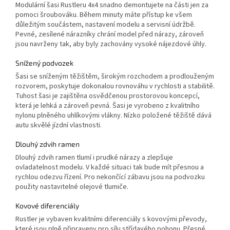
Modulární šasi Rustleru 4x4 snadno demontujete na části jen za
pomoci šroubováku. Během minuty máte přístup ke všem
důležitým součástem, nastavení modelu a servisní údržbě.
Pevné, zesílené nárazníky chrání model před nárazy, zároveň
jsou navrženy tak, aby byly zachovány vysoké nájezdové úhly.
Snížený podvozek
Šasi se sníženým těžištěm, širokým rozchodem a prodlouženým
rozvorem, poskytuje dokonalou rovnováhu v rychlosti a stabilitě.
Tuhost šasi je zajištěna osvědčenou prostorovou koncepcí,
která je lehká a zároveň pevná. Šasi je vyrobeno z kvalitního
nylonu plněného uhlíkovými vlákny. Nízko položené těžiště dává
autu skvělé jízdní vlastnosti.
Dlouhý zdvih ramen
Dlouhý zdvih ramen tlumí i prudké nárazy a zlepšuje
ovladatelnost modelu. V každé situaci tak bude mít přesnou a
rychlou odezvu řízení. Pro nekončící zábavu jsou na podvozku
použity nastavitelné olejové tlumiče.
Kovové diferenciály
Rustler je vybaven kvalitními diferenciály s kovovými převody,
které jsou plně připraveny pro sílu střídavého pohonu. Přesné