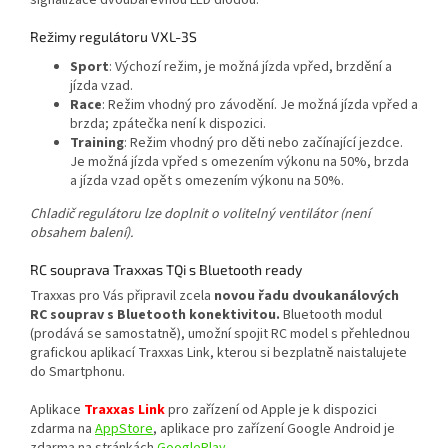
Režimy regulátoru VXL-3S
Sport
: Výchozí režim, je možná jízda vpřed, brzdění a
jízda vzad.
Race
: Režim vhodný pro závodění. Je možná jízda vpřed a
brzda; zpátečka není k dispozici.
Training
: Režim vhodný pro děti nebo začínající jezdce.
Je možná jízda vpřed s omezením výkonu na 50%, brzda
a jízda vzad opět s omezením výkonu na 50%.
Chladič regulátoru lze doplnit o volitelný ventilátor (není
obsahem balení).
RC souprava Traxxas TQi s Bluetooth ready
Traxxas pro Vás připravil zcela
novou řadu dvoukanálových
RC souprav s Bluetooth konektivitou.
Bluetooth modul
(prodává se samostatně), umožní spojit RC model s přehlednou
grafickou aplikací Traxxas Link, kterou si bezplatně naistalujete
do Smartphonu.
Aplikace
Traxxas Link
pro zařízení od Apple je k dispozici
zdarma na
AppStore
, aplikace pro zařízení Google Android je
zdarma na stránkách
GooglePlay
.