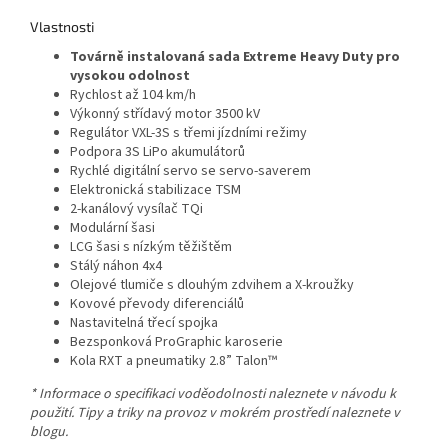
Vlastnosti
Továrně instalovaná sada Extreme Heavy Duty pro
vysokou odolnost
Rychlost až 104 km/h
Výkonný střídavý motor 3500 kV
Regulátor VXL-3S s třemi jízdními režimy
Podpora 3S LiPo akumulátorů
Rychlé digitální servo se servo-saverem
Elektronická stabilizace TSM
2-kanálový vysílač TQi
Modulární šasi
LCG šasi s nízkým těžištěm
Stálý náhon 4x4
Olejové tlumiče s dlouhým zdvihem a X-kroužky
Kovové převody diferenciálů
Nastavitelná třecí spojka
Bezsponková ProGraphic karoserie
Kola RXT a pneumatiky 2.8” Talon™
* Informace o specifikaci voděodolnosti naleznete v návodu k
použití. Tipy a triky na provoz v mokrém prostředí naleznete v
blogu.