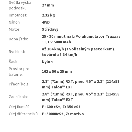
Světlá výška
27 mm
podvozku
:
Hmotnost
:
2.32 kg
Náhon
:
4WD
Motor
:
Střídavý
25 - 30 minut na LiPo akumulátor Traxxas
Doba jízdy
:
11,1 V 5000 mAh
Až 104 km/h (s volitelným pastorkem),
Rychlost
:
tovární až 64 km/h
Šasí
:
Nylon
Prostor pro
162 x 50 x 25 mm
baterie
:
2.8″ (71mm) RXT, pneu 4.5″ x 2.3″ (114x58
Přední kola
:
mm) Talon™ EXT
2.8″ (71mm) RXT, pneu 4.5″ x 2.3″ (114x58
Zadní kola
:
mm) Talon™ EXT
Olej tlumičů
:
P: 600 cSt, Z: 350 cSt
Olej diferenciálů
:
P: 30000cSt, Z: mazivo