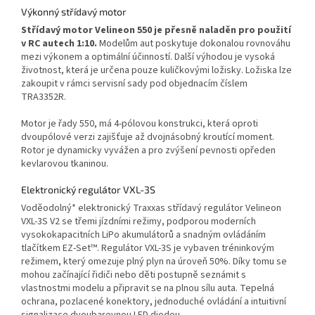
Výkonný střídavý motor
Střídavý motor Velineon 550 je přesně naladěn pro použití
v RC autech 1:10.
Modelům aut poskytuje dokonalou rovnováhu
mezi výkonem a optimální účinností. Další výhodou je vysoká
životnost, která je určena pouze kuličkovými ložisky. Ložiska lze
zakoupit v rámci servisní sady pod objednacím číslem
TRA3352R.
Motor je řady 550, má 4-pólovou konstrukci, která oproti
dvoupólové verzi zajišťuje až dvojnásobný kroutící moment.
Rotor je dynamicky vyvážen a pro zvýšení pevnosti opředen
kevlarovou tkaninou.
Elektronický regulátor VXL-3S
Voděodolný* elektronický Traxxas střídavý regulátor Velineon
VXL-3S V2 se třemi jízdními režimy, podporou moderních
vysokokapacitních LiPo akumulátorů a snadným ovládáním
tlačítkem EZ-Set™. Regulátor VXL-3S je vybaven tréninkovým
režimem, který omezuje plný plyn na úroveň 50%. Díky tomu se
mohou začínající řidiči nebo děti postupně seznámit s
vlastnostmi modelu a připravit se na plnou sílu auta. Tepelná
ochrana, pozlacené konektory, jednoduché ovládání a intuitivní
signalizace dvoubarevnou LED diodou.