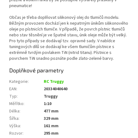
pružné a kolem ráfků by se postupně vytvářely praskliny v
pneumatice!
Občas je třeba doplňovat silikonový olej do tlumičů modelu.
Běžným provozem dochází jen k nepatrným únikům silikonového
oleje po pístnicích tlumiče. V případě, že povrch pístnic tlumičů
nebo stav těsnění je ve špatné stavu, únik oleje může být velký.
Pro tyto případy se dodávají tzv. opravné sady. V nabídce
tuningových dílů se dodávají ke všem tlumičům pístnice s
extrémně tvrdým povlakem TiN (nitrid titanu). Pístnice s
povrchem TiN snadno poznáte podle zlato-zelené barvy.
Doplňkové parametry
Kategorie
:
RC Truggy
EAN
:
20334040640
Typ
:
Truggy
Měřítko
:
1:10
Délka
:
477 mm
Šířka
:
329 mm
Výška
:
161 mm
Rozvor
:
295 mm