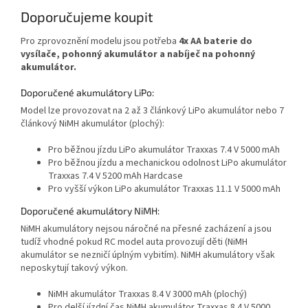
Doporučujeme koupit
Pro zprovoznění modelu jsou potřeba
4x AA baterie do
vysílače, pohonný akumulátor a nabíječ na pohonný
akumulátor.
Doporučené akumulátory LiPo:
Model lze provozovat na 2 až 3 článkový LiPo akumulátor nebo 7
článkový NiMH akumulátor (plochý):
Pro běžnou jízdu LiPo akumulátor Traxxas 7.4 V 5000 mAh
Pro běžnou jízdu a mechanickou odolnost LiPo akumulátor
Traxxas 7.4 V 5200 mAh Hardcase
Pro vyšší výkon LiPo akumulátor Traxxas 11.1 V 5000 mAh
Doporučené akumulátory NiMH:
NiMH akumulátory nejsou náročné na přesné zacházení a jsou
tudíž vhodné pokud RC model auta provozují děti (NiMH
akumulátor se nezničí úplným vybitím). NiMH akumulátory však
neposkytují takový výkon.
NiMH akumulátor Traxxas 8.4 V 3000 mAh (plochý)
Pro delší jízdní čas NiMH akumulátor Traxxas 8.4 V 5000