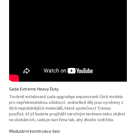
Sada Extreme Heavy Duty
Továrně instalovaná sada upgraduje exponované části modelu
pro nepřekonatelnou odolnost. Jednotlivé díly jsou vyrobeny z
těch nejodolnějších materiálů, které společnost Traxxas
používá. Ať již budete projíždět náročným terénem nebo skákat
na skokáncích, sada je navržena tak, aby dlouho vydržela.
Modulární konstrukce šasi