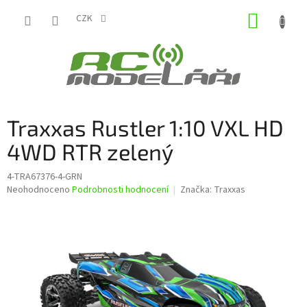
Přejít
NÁKUP
na
CZK
obsah
KOŠÍK
Traxxas Rustler 1:10 VXL HD
4WD RTR zelený
4-TRA67376-4-GRN
Průměrné
Neohodnoceno
Podrobnosti hodnocení
Značka:
Traxxas
hodnocení
produktu
je
0,0
z
5
hvězdiček.