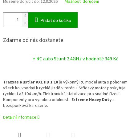
Můžeme doručit do:
12.8.2026
Možnosti doručení
Přidat do košíku
Zdarma od nás dostanete
+ RC auto Stunt 2.4GHz
v hodnotě 349 Kč
Traxxas Rustler VXL HD 1:10
je výkonný RC model auta s pohonem
všech kol vhodný k rychlé jízdě v terénu. Střídavý motor poskytuje
rychlost až 104 km/h. Elektronická stabilizace pro snadné řízení.
Komponenty pro vysokou odolnost -
Extreme Heavy Duty
a
bezsponková karoserie.
Detailní informace