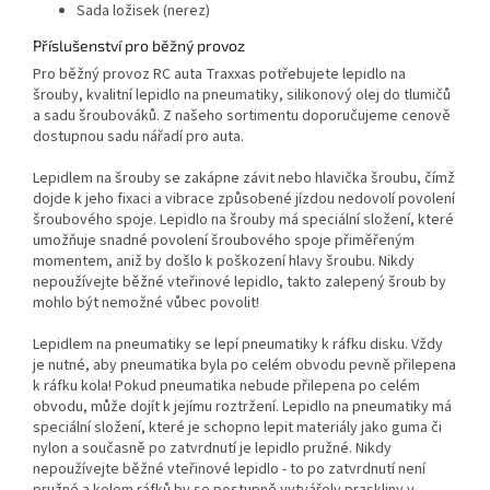
Sada ložisek (nerez)
Příslušenství pro běžný provoz
Pro běžný provoz RC auta Traxxas potřebujete lepidlo na
šrouby, kvalitní lepidlo na pneumatiky, silikonový olej do tlumičů
a sadu šroubováků. Z našeho sortimentu doporučujeme cenově
dostupnou sadu nářadí pro auta.
Lepidlem na šrouby se zakápne závit nebo hlavička šroubu, čímž
dojde k jeho fixaci a vibrace způsobené jízdou nedovolí povolení
šroubového spoje. Lepidlo na šrouby má speciální složení, které
umožňuje snadné povolení šroubového spoje přiměřeným
momentem, aniž by došlo k poškození hlavy šroubu. Nikdy
nepoužívejte běžné vteřinové lepidlo, takto zalepený šroub by
mohlo být nemožné vůbec povolit!
Lepidlem na pneumatiky se lepí pneumatiky k ráfku disku. Vždy
je nutné, aby pneumatika byla po celém obvodu pevně přilepena
k ráfku kola! Pokud pneumatika nebude přilepena po celém
obvodu, může dojít k jejímu roztržení. Lepidlo na pneumatiky má
speciální složení, které je schopno lepit materiály jako guma či
nylon a současně po zatvrdnutí je lepidlo pružné. Nikdy
nepoužívejte běžné vteřinové lepidlo - to po zatvrdnutí není