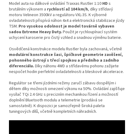
Model auta na dálkové ovládání Traxxas Rustler 1:10
HD
s
brutálním výkonem a
rychlostí až 104 km/h
, díky střídavý
motoru Velineon 3500kV a regulátoru VXL-3S. K výborné
ovladatelnosti přispívá náhon 4x4 a elektronická stabilizace jízdy
TSM.
Pro vysokou odolnost je model továrně vybaven
sadou Extreme Heavy Duty.
Použit je rychloupínací systém
uchycení karoserie pro čistý vzhled a snadnou výměnu baterie.
Osvědčená konstrukce modelu Rustler byla zachovaná, včetně
modulární konstrukce šasi, špičkové geometrie zavěšení,
pohonného ústrojí s třecí spojkou a předního a zadního
diferenciálu.
Díky náhonu 4WD a střídavému pohonu zažijete
nespočet hodin perfektní ovladatelnosti a bleskové akcelerace.
Regulátor se třemi jízdními režimy zaručí zábavu dospělým i
dětem díky možnosti omezení výkonu na 50%. Ovládání zajišťuje
vysílač TQi 2.4 GHz s precizním mechanikou řízení a možností
doplnění Bluetooth modulu a telemetrie (prodává se
samostatně). K dispozici je samozřejmě široká paleta
tuningových dílů, včetně kompletních náhradních.