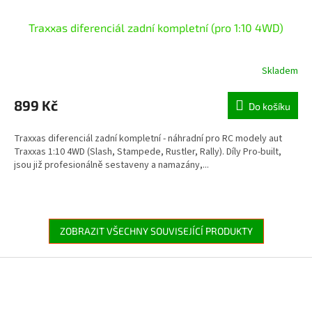
Traxxas diferenciál zadní kompletní (pro 1:10 4WD)
Skladem
899 Kč
Do košíku
Traxxas diferenciál zadní kompletní - náhradní pro RC modely aut
Traxxas 1:10 4WD (Slash, Stampede, Rustler, Rally). Díly Pro-built,
jsou již profesionálně sestaveny a namazány,...
ZOBRAZIT VŠECHNY SOUVISEJÍCÍ PRODUKTY
Z
á
p
a