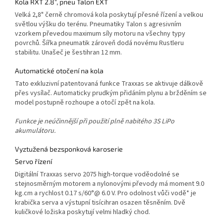
Kola RXT 2.8", pneu Talon EXT
Velká 2,8" černě chromová kola poskytují přesné řízení a velkou
světlou výšku do terénu. Pneumatiky Talon s agresivním
vzorkem převedou maximum síly motoru na všechny typy
povrchů. Šířka pneumatik zároveň dodá novému Rustleru
stabilitu. Unašeč je šestihran 12 mm.
Automatické otočení na kola
Tato exkluzivní patentovaná funkce Traxxas se aktivuje dálkově
přes vysílač. Automaticky prudkým přidáním plynu a bržděním se
model postupně rozhoupe a otočí zpět na kola.
Funkce je neúčinnější při použití plně nabitého 3S LiPo
akumulátoru.
Vyztužená bezsponková karoserie
Servo řízení
Digitální Traxxas servo 2075 high-torque voděodolné se
stejnosměrným motorem a nylonovými převody má moment 9.0
kg.cm a rychlost 0.17 s/60°@ 6.0 V. Pro odolnost vůči vodě* je
krabička serva a výstupní tisícihran osazen těsněním. Dvě
kuličkové ložiska poskytují velmi hladký chod.