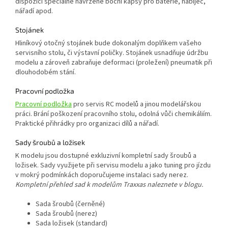
dispozici speciálně navržené boční kapsy pro baterie, nabíječ,
nářadí apod.
Stojánek
Hliníkový otočný stojánek bude dokonalým doplňkem vašeho
servisního stolu, či výstavní poličky. Stojánek usnadňuje údržbu
modelu a zároveň zabraňuje deformaci (proležení) pneumatik při
dlouhodobém stání.
Pracovní podložka
Pracovní podložka
pro servis RC modelů a jinou modelářskou
práci. Brání poškození pracovního stolu, odolná vůči chemikáliím.
Praktické přihrádky pro organizaci dílů a nářadí.
Sady šroubů a ložisek
K modelu jsou dostupné exkluzivní kompletní sady šroubů a
ložisek. Sady využijete při servisu modelu a jako tuning pro jízdu
v mokrý podmínkách doporučujeme instalaci sady nerez.
Kompletní přehled sad k modelům Traxxas naleznete v blogu.
Sada šroubů (černěné)
Sada šroubů (nerez)
Sada ložisek (standard)