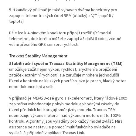
5-ti kanálový přijímač je také vybaven dvěma konektory pro
zapojení telemetrických čidel RPM (otáčky) a V/T (napětí /
teplota).
Dále lze k 4-pinovém konektoru připojit rozšiřující modul
telemetrie, do kterého můžete zapojit až další 6 čidel, včetně
velmi přesného GPS senzoru rychlosti.
Traxxas Stability Management
Stabilizační systém Traxxas Stability Management (TSM)
umožňuje zažít nejen výkon, rychlost, zrychlení a projíždění
zatáček extrémní rychlostí, ale zaručuje mnohem jednodušší
řízení a kontrolu na kluzkých površích jako je prach, hladký beton
nebo dokonce led a sníh.
V přijímači je
MEMS
3-osé gyro a akcelerometr, který řádově 100x
za vteřinu vyhodnocuje pohyb modelu a vhodnými zásahy do
řízení předních kol korigují směr jízdy modelu. Traxxas TSM
neomezuje výkonu motoru - nad výkonem motoru máte 100%
kontrolu. Algoritmy jsou vyladěny pro každý model zvlášť. Míra
asistence se nastavuje pomocí multifunkčního ovladače na
vysílači či případně v aplikaci Traxxas Link.