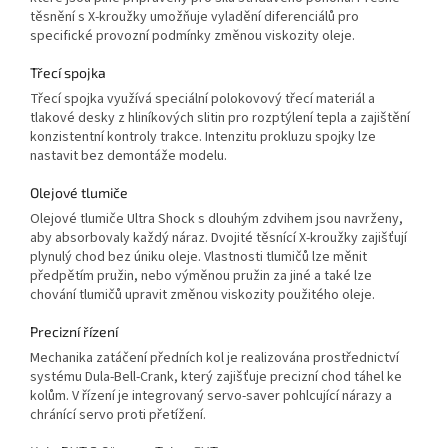
těsnění s X-kroužky umožňuje vyladění diferenciálů pro
specifické provozní podmínky změnou viskozity oleje.
Třecí spojka
Třecí spojka využívá speciální polokovový třecí materiál a
tlakové desky z hliníkových slitin pro rozptýlení tepla a zajištění
konzistentní kontroly trakce. Intenzitu prokluzu spojky lze
nastavit bez demontáže modelu.
Olejové tlumiče
Olejové tlumiče Ultra Shock s dlouhým zdvihem jsou navrženy,
aby absorbovaly každý náraz. Dvojité těsnící X-kroužky zajišťují
plynulý chod bez úniku oleje. Vlastnosti tlumičů lze měnit
předpětím pružin, nebo výměnou pružin za jiné a také lze
chování tlumičů upravit změnou viskozity použitého oleje.
Precizní řízení
Mechanika zatáčení předních kol je realizována prostřednictví
systému Dula-Bell-Crank, který zajišťuje precizní chod táhel ke
kolům. V řízení je integrovaný servo-saver pohlcující nárazy a
chránící servo proti přetížení.