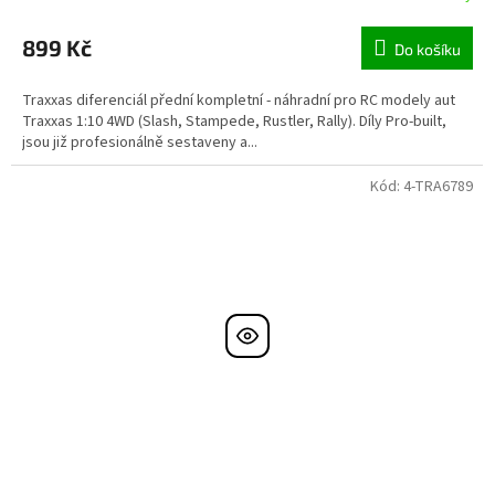
899 Kč
Do košíku
Traxxas diferenciál přední kompletní - náhradní pro RC modely aut
Traxxas 1:10 4WD (Slash, Stampede, Rustler, Rally). Díly Pro-built,
jsou již profesionálně sestaveny a...
Kód:
4-TRA6789