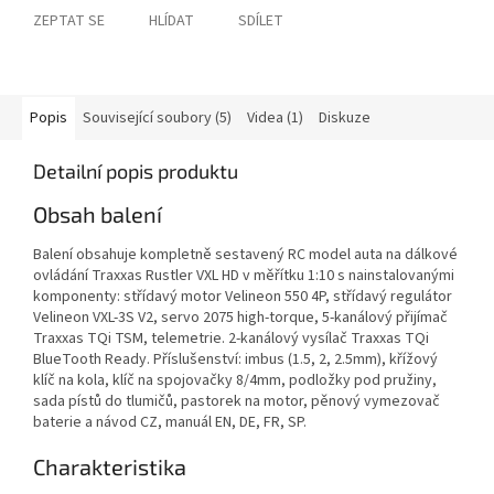
ZEPTAT SE
HLÍDAT
SDÍLET
Popis
Související soubory (5)
Videa (1)
Diskuze
Detailní popis produktu
Obsah balení
Balení obsahuje kompletně sestavený RC model auta na dálkové
ovládání Traxxas Rustler VXL HD v měřítku 1:10 s nainstalovanými
komponenty: střídavý motor Velineon 550 4P, střídavý regulátor
Velineon VXL-3S V2, servo 2075 high-torque, 5-kanálový přijímač
Traxxas TQi TSM, telemetrie. 2-kanálový vysílač Traxxas TQi
BlueTooth Ready. Příslušenství: imbus (1.5, 2, 2.5mm), křížový
klíč na kola, klíč na spojovačky 8/4mm, podložky pod pružiny,
sada pístů do tlumičů, pastorek na motor, pěnový vymezovač
baterie a návod CZ, manuál EN, DE, FR, SP.
Charakteristika