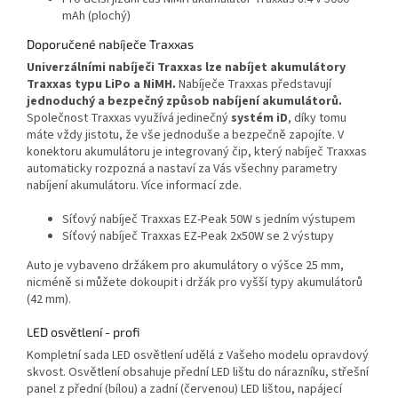
mAh (plochý)
Doporučené nabíječe Traxxas
Univerzálními nabíječi Traxxas lze nabíjet akumulátory
Traxxas typu LiPo a NiMH.
Nabíječe Traxxas představují
jednoduchý a bezpečný způsob nabíjení akumulátorů.
Společnost Traxxas využívá jedinečný
systém iD
, díky tomu
máte vždy jistotu, že vše jednoduše a bezpečně zapojíte. V
konektoru akumulátoru je integrovaný čip, který nabíječ Traxxas
automaticky rozpozná a nastaví za Vás všechny parametry
nabíjení akumulátoru. Více informací zde.
Síťový nabíječ Traxxas EZ-Peak 50W s jedním výstupem
Síťový nabíječ Traxxas EZ-Peak 2x50W se 2 výstupy
Auto je vybaveno držákem pro akumulátory o výšce 25 mm,
nicméně si můžete dokoupit i držák pro vyšší typy akumulátorů
(42 mm).
LED osvětlení - profi
Kompletní sada LED osvětlení udělá z Vašeho modelu opravdový
skvost. Osvětlení obsahuje přední LED lištu do nárazníku, střešní
panel z přední (bílou) a zadní (červenou) LED lištou, napájecí