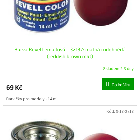
d
u
k
t
ů
Barva Revell emailová - 32137: matná rudohnědá
(reddish brown mat)
Skladem 2-3 dny
Do košíku
69 Kč
Barvičky pro modely - 14 ml
Kód:
9-18-2718