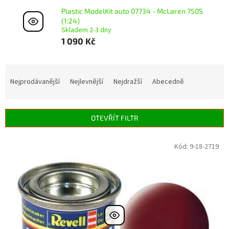
Plastic ModelKit auto 07734 - McLaren 750S
(1:24)
Skladem 2-3 dny
1 090 Kč
Ř
a
Nejprodávanější
Nejlevnější
Nejdražší
Abecedně
z
e
n
OTEVŘÍT FILTR
í
p
V
Kód:
9-18-2719
r
ý
o
p
d
i
u
s
k
p
t
r
ů
o