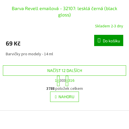
Barva Revell emailová - 32107: lesklá černá (black
gloss)
Skladem 2-3 dny
Do košíku
69 Kč
Barvičky pro modely - 14 ml
NAČÍST 12 DALŠÍCH
S
1
303
316
t
O
r
3788
položek celkem
v
á
l
NAHORU
n
á
k
d
o
v
Z
a
á
c
á
n
í
p
í