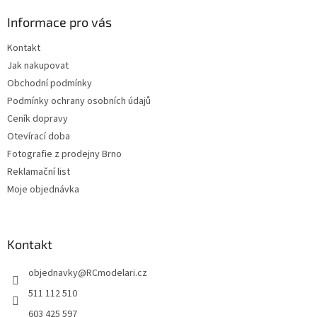
p
a
r
Informace pro vás
t
v
í
k
Kontakt
y
Jak nakupovat
v
ý
Obchodní podmínky
p
Podmínky ochrany osobních údajů
i
Ceník dopravy
s
u
Otevírací doba
Fotografie z prodejny Brno
Reklamační list
Moje objednávka
Kontakt
objednavky
@
RCmodelari.cz
511 112 510
603 425 597