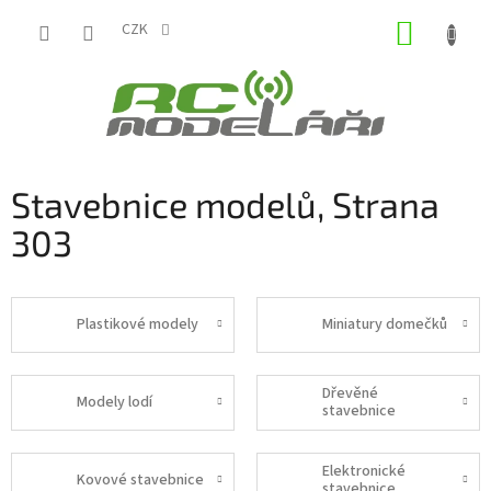
Přejít
NÁKUP
na
CZK
obsah
KOŠÍK
Stavebnice modelů
, Strana
303
Plastikové modely
Miniatury domečků
Dřevěné
Modely lodí
stavebnice
Elektronické
Kovové stavebnice
stavebnice