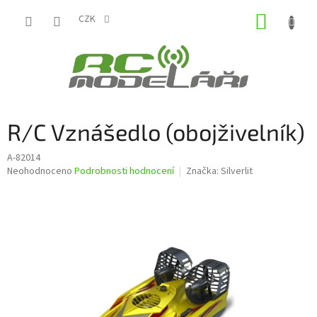
Přejít
NÁKUP
na
CZK
obsah
KOŠÍK
R/C Vznášedlo (obojživelník)
A-82014
Průměrné
Neohodnoceno
Podrobnosti hodnocení
Značka:
Silverlit
hodnocení
produktu
je
0,0
z
5
hvězdiček.