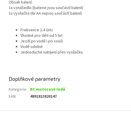
Obsah balení:
1x vznášedlo (baterie jsou součástí balení)
1x vysílačka (6x AA nejsou součástí balení)
Frekvence 2.4 GHz
Vhodné pro děti od 5 let
Jezdí po vodě i po souši
Vodě odolné
Jednoduché nabíjení přes vysílačku
Doplňkové parametry
Kategorie
:
RC motorové lodě
EAN
:
4891813820147
Z
á
p