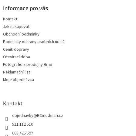
a
Informace pro vás
t
í
Kontakt
Jak nakupovat
Obchodní podmínky
Podmínky ochrany osobních údajů
Ceník dopravy
Otevírací doba
Fotografie z prodejny Brno
Reklamační list
Moje objednávka
Kontakt
objednavky
@
RCmodelari.cz
511 112 510
603 425 597