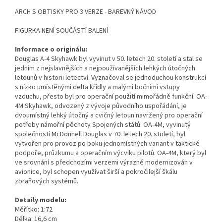
ARCH S OBTISKY PRO 3 VERZE - BAREVNÝ NÁVOD
FIGURKA NENÍ SOUČÁSTÍ BALENÍ
Informace o originálu:
Douglas A-4 Skyhawk byl vyvinut v 50. letech 20. století a stal se
jedním z nejslavnějších a nejpoužívanějších lehkých útočných
letounů v historii letectví. Vyznačoval se jednoduchou konstrukcí
s nízko umístěnými delta křídly a malými bočními vstupy
vzduchu, přesto byl pro operační použití mimořádně funkční. OA-
4M Skyhawk, odvozený z vývoje původního uspořádání, je
dvoumístný lehký útočný a cvičný letoun navržený pro operační
potřeby námořní pěchoty Spojených států. OA-4M, vyvinutý
společností McDonnell Douglas v 70. letech 20. století, byl
vytvořen pro provoz po boku jednomístných variant v taktické
podpoře, průzkumu a operačním výcviku pilotů. OA-4M, který byl
ve srovnání s předchozími verzemi výrazně modernizován v
avionice, byl schopen využívat širší a pokročilejší škálu
zbraňových systémů.
Detaily modelu:
Měřítko: 1:72
Délka: 16,6 cm