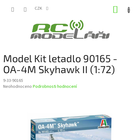
Přejít
NÁKUP
na
CZK
obsah
KOŠÍK
Model Kit letadlo 90165 -
OA-4M Skyhawk II (1:72)
9-33-90165
Průměrné
Neohodnoceno
Podrobnosti hodnocení
hodnocení
produktu
je
0,0
z
5
hvězdiček.