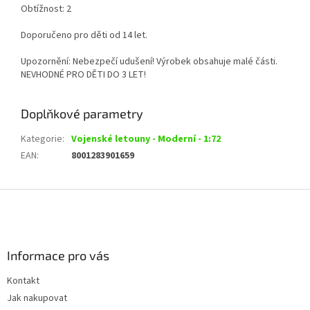
Obtížnost: 2
Doporučeno pro děti od 14 let.
Upozornění: Nebezpečí udušení! Výrobek obsahuje malé části.
NEVHODNÉ PRO DĚTI DO 3 LET!
Doplňkové parametry
Kategorie
:
Vojenské letouny - Moderní - 1:72
EAN
:
8001283901659
Z
á
p
a
Informace pro vás
t
í
Kontakt
Jak nakupovat