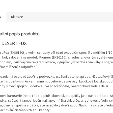
s
Diskuze
ailní popis produktu
 DESERT FOX
rt Fox (EX86120) je velmi schopný off-road expediční speciál v měřítku 1/1
h kol, založený na modelu Pioneer (EX86110), s redesignovaným systémem
odovky, využívajícím reverzní rotace, vylepšeným rozložením váhy a upg
émem řízení a odpružení.
ozek má ocelové žebřiny podvozku, uložení baterie vpředu, 45stupňový ú
čení s pozitivním Ackermannem, ocelové pevné osy, kuličková ložiska, od
dy s třecí spojkou, ocelové CVA hnací hřídele, beadlocková kola a další.
ová karoserie Desert Fox je plně lakovaná, s doplňky jako náhradní kolo, s
ádka, světelná rampa, boční nášlapy, mřížka chladiče, angel-eyes přední sv
a, blinkry, zpětná zrcátka, stěrače, kliky dveří apod. Navíc má skryté předn
zachování čistého vzhledu kapoty.