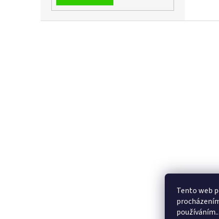
Z
á
p
a
t
í
Tento web po
procházením 
používáním..