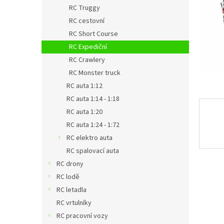
n
RC Truggy
e
RC cestovní
l
RC Short Course
RC Expediční
RC Crawlery
RC Monster truck
RC auta 1:12
RC auta 1:14 - 1:18
RC auta 1:20
RC auta 1:24 - 1:72
RC elektro auta
RC spalovací auta
RC drony
RC lodě
RC letadla
RC vrtulníky
RC pracovní vozy