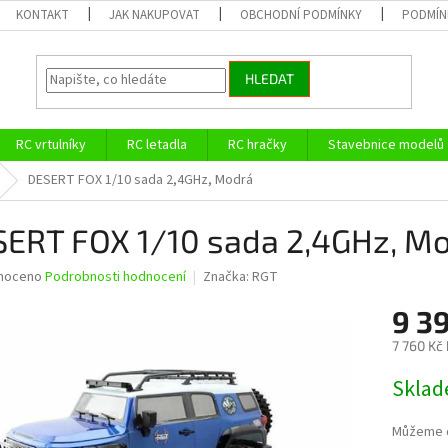
KONTAKT
JAK NAKUPOVAT
OBCHODNÍ PODMÍNKY
PODMÍN
HLEDAT
RC vrtulníky
RC letadla
RC hračky
Stavebnice modelů
DESERT FOX 1/10 sada 2,4GHz, Modrá
ERT FOX 1/10 sada 2,4GHz, M
né
noceno
Podrobnosti hodnocení
Značka:
RGT
ní
9 3
u
7 760 Kč
Měrná
Sklad
cena:
ek.
Můžeme d