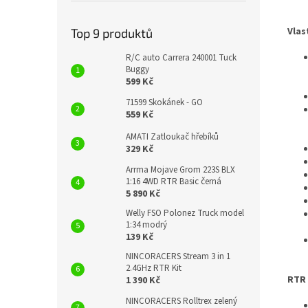
Vlas
Top 9 produktů
R/C auto Carrera 240001 Tuck
Buggy
599 Kč
71599 Skokánek - GO
559 Kč
AMATI Zatloukač hřebíků
329 Kč
Arrma Mojave Grom 223S BLX
1:16 4WD RTR Basic černá
5 890 Kč
Welly FSO Polonez Truck model
1:34 modrý
139 Kč
NINCORACERS Stream 3 in 1
2.4GHz RTR Kit
RTR 
1 390 Kč
NINCORACERS Rolltrex zelený