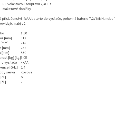
RC volantovou soupravu 2,4GHz
Maketové doplňky
 příslušenství: 4xAA baterie do vysílače, pohonná baterie 7,2V NiMH, nebo 
ovídající nabíječ.
tko
1:10
or [mm]
313
a [mm]
245
a [mm]
252
a [mm]
550
nost [kg] [kg]
3.05
ie vysílače
4×AA
vence [GHz]
2.4
ody serva
Kovové
[čl.]
6
[čl.]
2