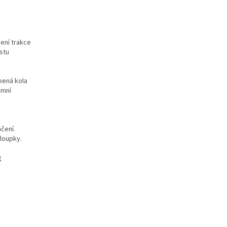
šení trakce
stu
bená kola
émní
čení.
sloupky.
g