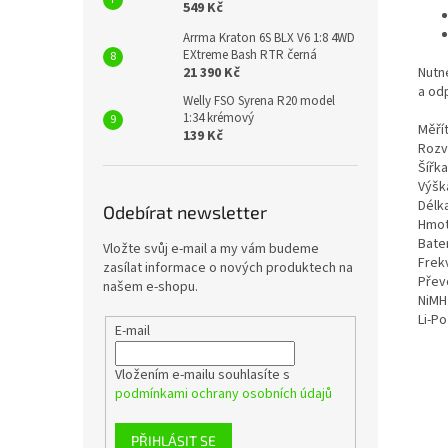
549 Kč
Arrma Kraton 6S BLX V6 1:8 4WD
EXtreme Bash RTR černá
21 390 Kč
Nutné
a odp
Welly FSO Syrena R20 model
1:34 krémový
Měří
139 Kč
Rozv
Šířk
Výšk
Délk
Odebírat newsletter
Hmot
Bater
Vložte svůj e-mail a my vám budeme
Frek
zasílat informace o nových produktech na
Přev
našem e-shopu.
NiMH 
Li-Po 
E-mail
Vložením e-mailu souhlasíte s
podmínkami ochrany osobních údajů
PŘIHLÁSIT SE