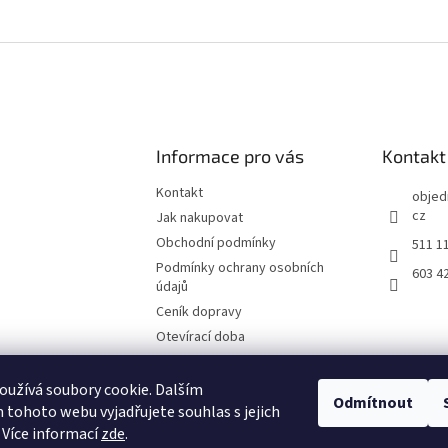
Informace pro vás
Kontakt
Kontakt
objed
cz
Jak nakupovat
Obchodní podmínky
511 1
Podmínky ochrany osobních
603 4
údajů
Ceník dopravy
Otevírací doba
Fotografie z prodejny Brno
Reklamační list
užívá soubory cookie. Dalším
Odmítnout
tohoto webu vyjadřujete souhlas s jejich
Moje objednávka
 Více informací
zde
.