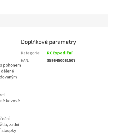
Doplňkové parametry
Kategorie
:
RC Expediční
EAN
:
8596450061507
0 s pohonem
 dělené
radovaným
hel
olné kovové
třešní
ětla, zadní
í sloupky