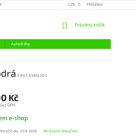
KY OCHRANY OSOBNÍCH ÚDAJŮ
CENÍK DOPRAVY
CZK
Přihlášení
OTEVÍRACÍ DOBA
NÁKUPNÍ
Prázdný košík
KOŠÍK
Autodráhy
odrá
3-RGT-EX86120-1
90 Kč
 bez DPH
em e-shop
oručit do:
10.8.2026
Možnosti doručení