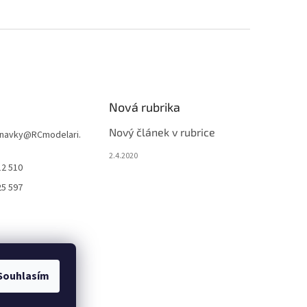
Nová rubrika
Nový článek v rubrice
navky
@
RCmodelari.
2.4.2020
12 510
25 597
Souhlasím