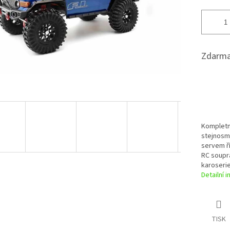
Zdarma
Kompletn
stejnosm
servem ří
RC soupr
karoserie
Detailní 
TISK