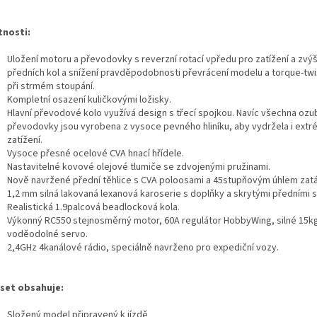
tnosti:
Uložení motoru a převodovky s reverzní rotací vpředu pro zatížení a zvý
předních kol a snížení pravděpodobnosti převrácení modelu a torque-twi
při strmém stoupání.
Kompletní osazení kuličkovými ložisky.
Hlavní převodové kolo využívá design s třecí spojkou. Navíc všechna ozu
převodovky jsou vyrobena z vysoce pevného hliníku, aby vydržela i extr
zatížení.
Vysoce přesné ocelové CVA hnací hřídele.
Nastavitelné kovové olejové tlumiče se zdvojenými pružinami.
Nově navržené přední těhlice s CVA poloosami a 45stupňovým úhlem zatá
1,2 mm silná lakovaná lexanová karoserie s doplňky a skrytými předními 
Realistická 1.9palcová beadlocková kola.
Výkonný RC550 stejnosměrný motor, 60A regulátor HobbyWing, silné 15k
voděodolné servo.
2,4GHz 4kanálové rádio, speciálně navrženo pro expediční vozy.
set obsahuje:
Složený model připravený k jízdě