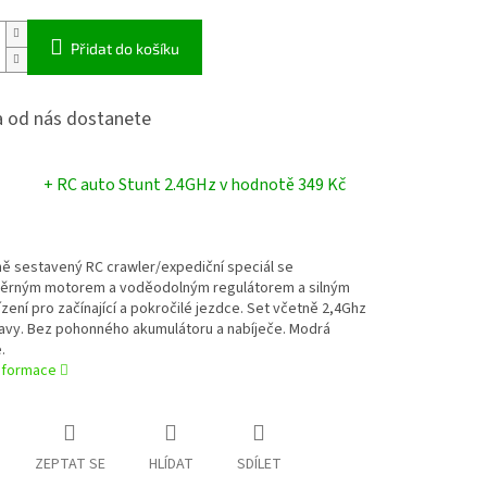
Přidat do košíku
 od nás dostanete
+ RC auto Stunt 2.4GHz
v hodnotě 349 Kč
ě sestavený RC crawler/expediční speciál se
ěrným motorem a voděodolným regulátorem a silným
zení pro začínající a pokročilé jezdce. Set včetně 2,4Ghz
avy. Bez pohonného akumulátoru a nabíječe. Modrá
.
informace
ZEPTAT SE
HLÍDAT
SDÍLET