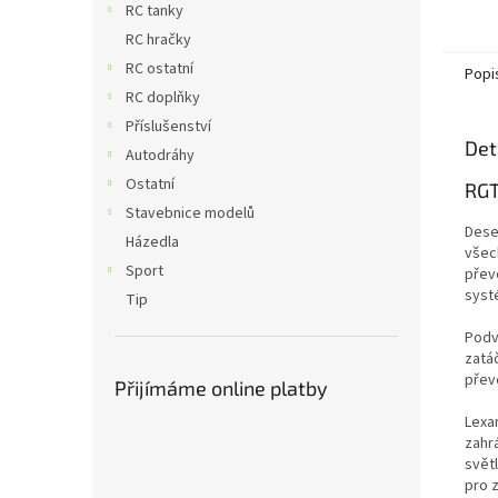
RC tanky
RC hračky
RC ostatní
Popi
RC doplňky
Příslušenství
Det
Autodráhy
Ostatní
RGT
Stavebnice modelů
Dese
Házedla
všec
Sport
přev
syst
Tip
Podv
zatá
převo
Přijímáme online platby
Lexan
zahr
světl
pro 