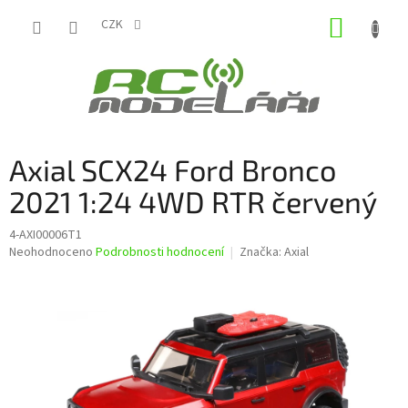
Přejít
NÁKUP
na
CZK
obsah
KOŠÍK
Axial SCX24 Ford Bronco
2021 1:24 4WD RTR červený
4-AXI00006T1
Průměrné
Neohodnoceno
Podrobnosti hodnocení
Značka:
Axial
hodnocení
produktu
je
0,0
z
5
hvězdiček.