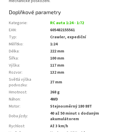
mechanické poškození.
Doplňkové parametry
Kategorie
:
RC auta 1:24 - 1:72
EAN
:
605482155561
Typ
:
Crawler, expediční
Měřítko
:
1:24
Délka
:
222 mm
Šířka
:
100 mm
Výška
:
117 mm
Rozvor
:
132 mm
Světlá výška
27 mm
podvozku
:
Hmotnost
:
268 g
Náhon
:
4WD
Motor
:
Stejnosměrný 180 88T
40 až 50 minut s dodaným
Doba jízdy
:
akumulátorem
Rychlost
:
Až 3 km/h