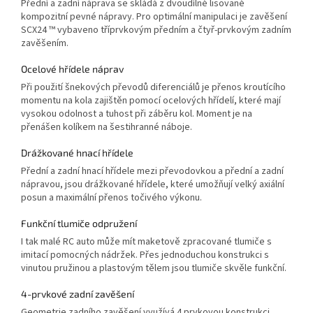
Přední a zadní náprava se skládá z dvoudílné lisované
kompozitní pevné nápravy. Pro optimální manipulaci je zavěšení
SCX24 ™ vybaveno tříprvkovým předním a čtyř-prvkovým zadním
zavěšením.
Ocelové hřídele náprav
Při použití šnekových převodů diferenciálů je přenos kroutícího
momentu na kola zajištěn pomocí ocelových hřídelí, které mají
vysokou odolnost a tuhost při záběru kol. Moment je na
přenášen kolíkem na šestihranné náboje.
Drážkované hnací hřídele
Přední a zadní hnací hřídele mezi převodovkou a přední a zadní
nápravou, jsou drážkované hřídele, které umožňují velký axiální
posun a maximální přenos točivého výkonu.
Funkční tlumiče odpružení
I tak malé RC auto může mít maketově zpracované tlumiče s
imitací pomocných nádržek. Přes jednoduchou konstrukci s
vinutou pružinou a plastovým tělem jsou tlumiče skvěle funkční.
4-prvkové zadní zavěšení
Geometrie zadního zavěšení využívá 4 prvkovou konstrukci,