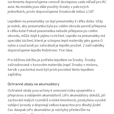
sortimentu doporučujeme cenově dostupnou sadu nářadí pro RC
auta. Na modelu jsou dále použity šrouby v palcových
jednotkách, proto doporučujeme šroubovák imbus 1/20".
Lepidlem na pneumatiky se lepí pneumatiky k ráfku disku. Vždy
je nutné, aby pneumatika byla po celém obvodu pevně přilepena
k ráfku kola! Pokud pneumatika nebude přilepena po celém
obvodu, může dojít k jejímu roztržení. Lepidlo na pneumatiky má
speciální složení, které je schopno lepit materiály jako guma či
nylon a současně po zatvrdnutí je lepidlo pružné. Z naší nabídky
doporučujeme lepidlo Robitronic Tire Glue.
Pro běžnou údržbu je potřeba lepidlem na šrouby. Šrouby
zašroubované v kovovém materiálu (např. šrouby v motoru,
šervík v pastorku) musí být proti povolení tímto lepidlem
zajištěny.
Ochranné obaly na akumulátory
Ochranné obaly jsou určeny k omezení rizika spojeného s
přepravou a nabíjením akumulátorů. LiPo akumulátory dokáží, při
zachování malých rozměrů a nízké hmotnosti, poskytnou vysoké
vybíjecí proudy a disponují velkou kapacitou pro dlouhý jízdní
čas. Naopak LiPo akumulátor je náchylný především na