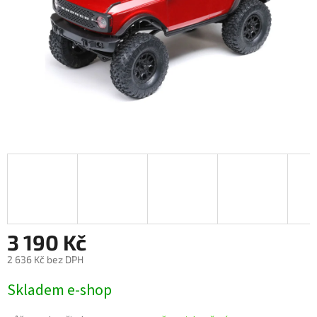
3 190 Kč
2 636 Kč bez DPH
Měrná
Skladem e-shop
cena: