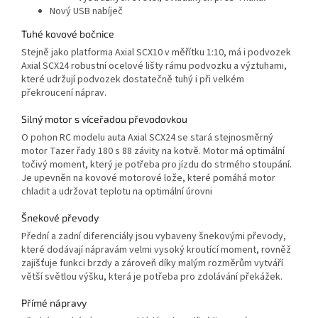
Nový USB nabíječ
Tuhé kovové bočnice
Stejně jako platforma Axial SCX10 v měřítku 1:10, má i podvozek
Axial SCX24 robustní ocelové lišty rámu podvozku a výztuhami,
které udržují podvozek dostatečně tuhý i při velkém
překroucení náprav.
Silný motor s víceřadou převodovkou
O pohon RC modelu auta Axial SCX24 se stará stejnosměrný
motor Tazer řady 180 s 88 závity na kotvě. Motor má optimální
točivý moment, který je potřeba pro jízdu do strmého stoupání.
Je upevněn na kovové motorové lože, které pomáhá motor
chladit a udržovat teplotu na optimální úrovni
Šnekové převody
Přední a zadní diferenciály jsou vybaveny šnekovými převody,
které dodávají nápravám velmi vysoký kroutící moment, rovněž
zajišťuje funkci brzdy a zároveň díky malým rozměrům vytváří
větší světlou výšku, která je potřeba pro zdolávání překážek.
Přímé nápravy