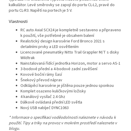
kalkulátor. Levé směrovky se zapojí do portu CL-L2, pravé do
portu CL-R3. Napětí na portech je 5 V.
Vlastnosti
RC auto Axial SCX24 je kompletně sestaveno a připraveno
k použití, vše potřebné je obsahem balení
Realistický design karosérie Ford Bronco 2021 s
detailními prvky a LED osvětlením
Licencované pneumatiky Nitto Trail Grappler M/T s disky
Wildtrak
Nainstalovaná řídící jednotka Horizon, motor a servo AS-1
3-bodové přední a 4-bodové zadní zavěšení
Kovové boční rámy šasí
Šnekový převod náprav
Odklápěcí karosérie je jištěna pouze jednou sponkou
Komplet osazeno kuličkovými ložisky
4 kanálový vysílač 2.4 Ghz
Dálkově ovládaná přední LED světla
Nový USB nabíječ DYNC1063
* Informace o specifikaci voděodolnosti naleznete v návodu k
použití. Tipy a triky na provoz v mokrém prostředí naleznete v
blogu.