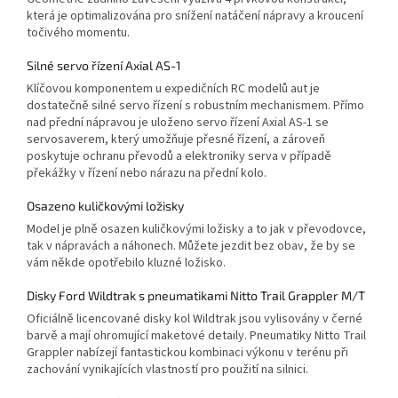
která je optimalizována pro snížení natáčení nápravy a kroucení
točivého momentu.
Silné servo řízení Axial AS-1
Klíčovou komponentem u expedičních RC modelů aut je
dostatečně silné servo řízení s robustním mechanismem. Přímo
nad přední nápravou je uloženo servo řízení Axial AS-1 se
servosaverem, který umožňuje přesné řízení, a zároveň
poskytuje ochranu převodů a elektroniky serva v případě
překážky v řízení nebo nárazu na přední kolo.
Osazeno kuličkovými ložisky
Model je plně osazen kuličkovými ložisky a to jak v převodovce,
tak v nápravách a náhonech. Můžete jezdit bez obav, že by se
vám někde opotřebilo kluzné ložisko.
Disky Ford Wildtrak s pneumatikami Nitto Trail Grappler M/T
Oficiálně licencované disky kol Wildtrak jsou vylisovány v černé
barvě a mají ohromující maketové detaily. Pneumatiky Nitto Trail
Grappler nabízejí fantastickou kombinaci výkonu v terénu při
zachování vynikajících vlastností pro použití na silnici.