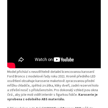
Model přichází s neuvěřitelně detailní licencovanou karoserií
Ford Bronco z modelové řady roku 2021. Kromě předního LED
osvětlení obsahuje karoserie maketově zpracovanou přední
mřížku chladiče, zpětná zrcátka, kliky dveří, zadní rezervní kolo
a střešní nosič s příslušenstvím. Pro dokonalý vzhled jsou okna
čirá , aby jste moli vidět interiér s figurkou řidiče.
Karoserie je
vyrobena z odolného ABS materiálu.