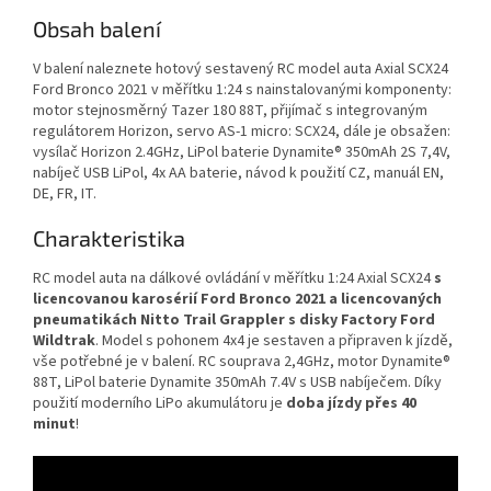
Obsah balení
V balení naleznete hotový sestavený RC model auta Axial SCX24
Ford Bronco 2021 v měřítku 1:24 s nainstalovanými komponenty:
motor stejnosměrný Tazer 180 88T, přijímač s integrovaným
regulátorem Horizon, servo AS-1 micro: SCX24, dále je obsažen:
vysílač Horizon 2.4GHz, LiPol baterie Dynamite® 350mAh 2S 7,4V,
nabíječ USB LiPol, 4x AA baterie, návod k použití CZ, manuál EN,
DE, FR, IT.
Charakteristika
RC model auta na dálkové ovládání v měřítku 1:24 Axial SCX24
s
licencovanou karosérií Ford Bronco 2021 a licencovaných
pneumatikách Nitto Trail Grappler s disky Factory Ford
Wildtrak
. Model s pohonem 4x4 je sestaven a připraven k jízdě,
vše potřebné je v balení. RC souprava 2,4GHz, motor Dynamite®
88T, LiPol baterie Dynamite 350mAh 7.4V s USB nabíječem. Díky
použití moderního LiPo akumulátoru je
doba jízdy přes 40
minut
!