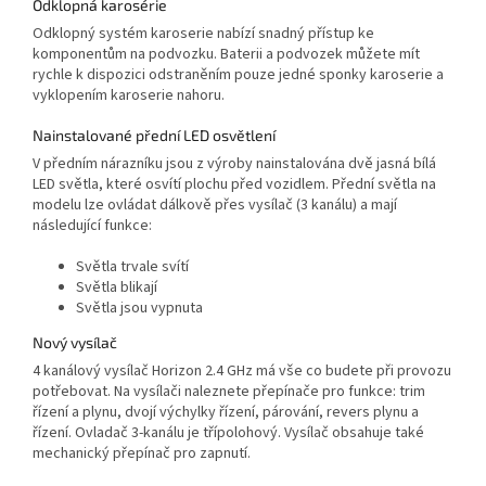
Odklopná karosérie
Odklopný systém karoserie nabízí snadný přístup ke
komponentům na podvozku. Baterii a podvozek můžete mít
rychle k dispozici odstraněním pouze jedné sponky karoserie a
vyklopením karoserie nahoru.
Nainstalované přední LED osvětlení
V předním nárazníku jsou z výroby nainstalována dvě jasná bílá
LED světla, které osvítí plochu před vozidlem. Přední světla na
modelu lze ovládat dálkově přes vysílač (3 kanálu) a mají
následující funkce:
Světla trvale svítí
Světla blikají
Světla jsou vypnuta
Nový vysílač
4 kanálový vysílač Horizon 2.4 GHz má vše co budete při provozu
potřebovat. Na vysílači naleznete přepínače pro funkce: trim
řízení a plynu, dvojí výchylky řízení, párování, revers plynu a
řízení. Ovladač 3-kanálu je třípolohový. Vysílač obsahuje také
mechanický přepínač pro zapnutí.