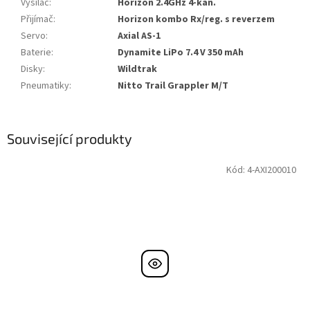
Vysílač
:
Horizon 2.4GHz 4-kan.
Přijímač
:
Horizon kombo Rx/reg. s reverzem
Servo
:
Axial AS-1
Baterie
:
Dynamite LiPo 7.4 V 350 mAh
Disky
:
Wildtrak
Pneumatiky
:
Nitto Trail Grappler M/T
Související produkty
Kód:
4-AXI200010