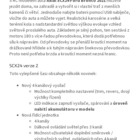
S RC modelem auta
Axial SCX24 Ford Bronco 2021
můžete
jezdit doma, na zahradě a vytvořit si i vlastní trať z menších
kamenů či větví. Jednoduše nabijte baterii pomocí USB nabíječe,
vložte do auta a můžete vyjet. Realistická karosérie a velká
terénní kola s nadstandardní světlou výškou evokuje vzhled
světově proslulého auta. Základem je silný pohon, ten sestává z
motoru 180 s více-řadou převodovkou, která dodá potřebnou
sílu k nápravám. Od převodovky se přenáší kroutící moment na
drážkované hřídele a k tuhým nápravám šnekovou převodovkou.
Proto není potřeba brzda a kroutící moment nezná hranic.
SCX24 verze 2
Toto vylepšené šasi obsahuje několik novinek:
Nový 4 kanálový vysílač
Možnost kompletního nastavení (trim, revers, dvojí
výchlky řízení)
LED indikace zapnutí vysílače, spárování a
úroveň
nabití akumulátoru v modelu
Nová řídící jednotka
4 kanály
Dálkové ovládání světel přes 3 kanál
Možnost uživatelské doplnění směrovek /
výstražných světel, ovládaných přes 4 kanál