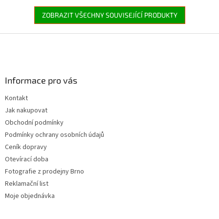
ZOBRAZIT VŠECHNY SOUVISEJÍCÍ PRODUKTY
Z
á
p
a
Informace pro vás
t
í
Kontakt
Jak nakupovat
Obchodní podmínky
Podmínky ochrany osobních údajů
Ceník dopravy
Otevírací doba
Fotografie z prodejny Brno
Reklamační list
Moje objednávka