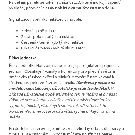
Na čelním panelu se také nachází tři LED, které indikují: zapnutí
vysílače, párovaní a
stav nabití akumulátoru v modelu.
Signalizace nabití akumulátoru v modelu:
Zelená - plně nabito
Žlutá - polo-nabitý akumulátor
Červená - téměř vybitý akumulátor
Blikající červená - vybitý akumulátor
Řídící jednotka
Řídící jednotka Horizon v sobě integruje regulátor a přijímač v
jednom. Obsahuje 4-kanály a konektory pro přední světla a
směrovky (funkce světel a blinkrů je továrně namixovaná k
třetímu, respektive čtvrtému kanálu.
(Směrovky nejsou na
modelu nainstalovány, uživatelsky je však lze dodělat).
V
případě uživatelské dodělání směrovek, je možno je ovládat
dálkově přes 4 kanál vysílače a měli by následující funkce:
vypnuto, blikání příslušných směrovek při zatočení do
konkrétního směru, varovná světla, rychle blikající varovná
světla.
Při dodělání směrovek je nutné zvolit vhodný odpor, dle barvy a
typu LED. Ke snadnému výpočtu můžete použít náš online