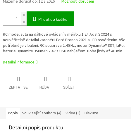
Můžeme doručit do:
12.8.2026
Možnosti doručení
Přidat do košíku
RC model auta na dálkové ovládání v měřítku 1:24 Axial SCX24 s
neuvěřitelně detailní karosérií Ford Bronco 2021 a LED osvětlením. Vše
potřebné je v balení. RC souprava 2,4GHz, motor Dynamite® 88T, LiPol
baterie Dynamite 350mAh 7.4V s USB nabíječem. Doba jízdy až 40 min.
Detailní informace
ZEPTAT SE
HLÍDAT
SDÍLET
Popis
Související soubory (4)
Videa (1)
Diskuze
Detailní popis produktu