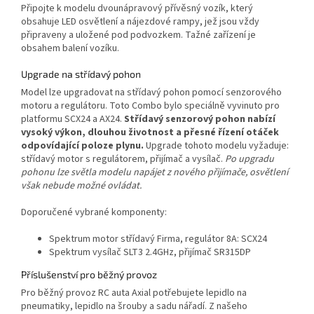
Připojte k modelu dvounápravový přívěsný vozík, který
obsahuje LED osvětlení a nájezdové rampy, jež jsou vždy
připraveny a uložené pod podvozkem. Tažné zařízení je
obsahem balení vozíku.
Upgrade na střídavý pohon
Model lze upgradovat na střídavý pohon pomocí senzorového
motoru a regulátoru. Toto Combo bylo speciálně vyvinuto pro
platformu SCX24 a AX24.
Střídavý senzorový pohon nabízí
vysoký výkon, dlouhou životnost a přesné řízení otáček
odpovídající poloze plynu.
Upgrade tohoto modelu vyžaduje:
střídavý motor s regulátorem, přijímač a vysílač.
Po upgradu
pohonu lze světla modelu napájet z nového přijímače, osvětlení
však nebude možné ovládat.
Doporučené vybrané komponenty:
Spektrum motor střídavý Firma, regulátor 8A: SCX24
Spektrum vysílač SLT3 2.4GHz, přijímač SR315DP
Příslušenství pro běžný provoz
Pro běžný provoz RC auta Axial potřebujete lepidlo na
pneumatiky, lepidlo na šrouby a sadu nářadí. Z našeho