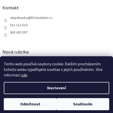
Kontakt
objednavky
@
RCmodelari.cz
511 112 510
603 425 597
Nová rubrika
Nový článek v rubrice
Tento web používá soubory cookie. Dalším procházením
tohoto webu vyjadřujete souhlas s jejich používáním.. Více
2.4.2020
informací
zde
.
Nastavení
Vytvořil Shoptet
Odmítnout
Souhlasím
Copyright 2026
RC modeláři
. Všechna práva vyhrazena.